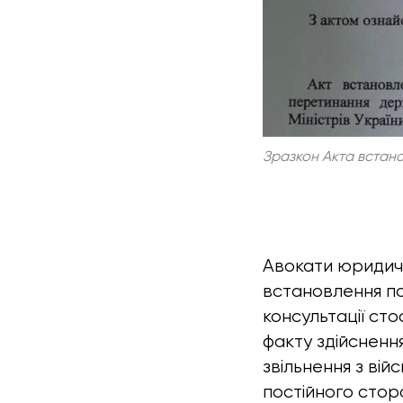
Зразкон Акта встан
Авокати юридичн
встановлення по
консультації ст
факту здійсненн
звільнення з вій
постійного стор