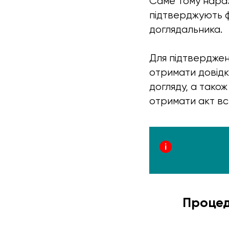
Саме тому нараз
підтверджують ф
доглядальника.
Для підтверджен
отримати довід
догляду, а тако
отримати акт вс
Процед