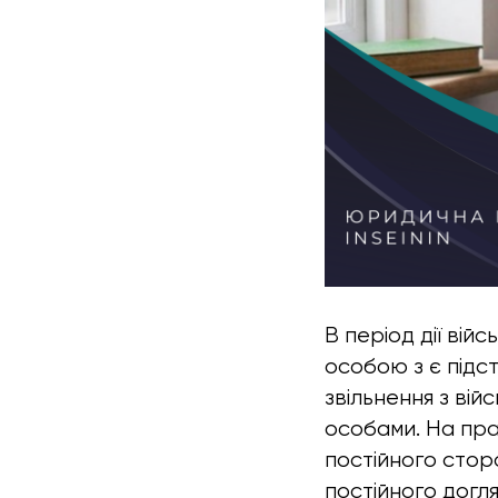
В період дії вій
особою з є підст
звільнення з вій
особами. На пра
постійного стор
постійного догл