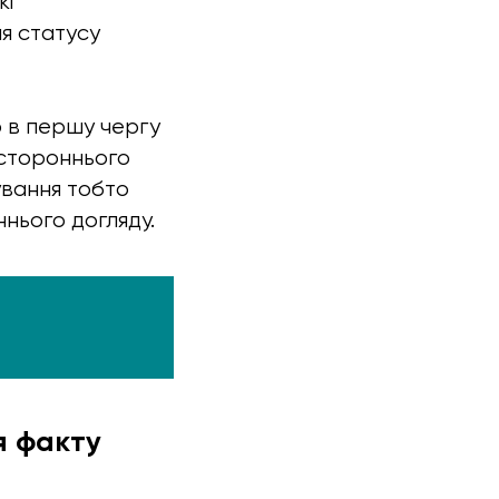
кі
я статусу
о в першу чергу
 стороннього
ування тобто
нього догляду.
я факту