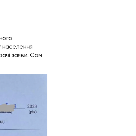
ного
у населення
ачі заяви. Сам