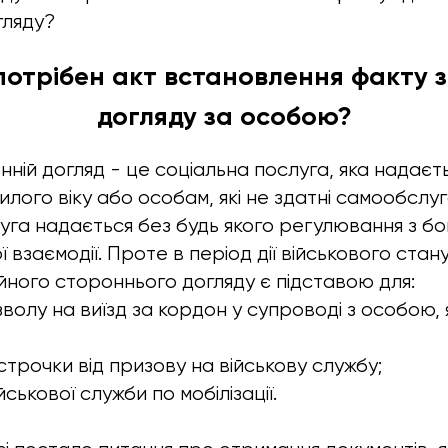
гляду?
потрібен акт встановлення факту 
догляду за особою?
нній догляд - це соціальна послуга, яка надаєт
хилого віку або особам, які не здатні самообслу
уга надається без будь якого регулювання з б
 взаємодії. Проте в період дії військового стану 
ійного стороннього догляду є підставою для:
волу на виїзд за кордон у супроводі з особою,
строчки від призову на військову службу;
йськової служби по мобілізації.