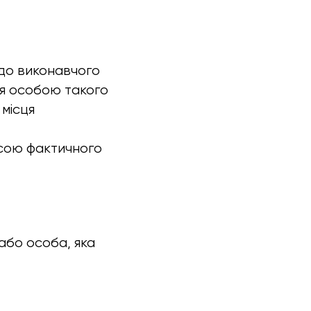
 до виконавчого
ння особою такого
місця
сою фактичного
або особа, яка