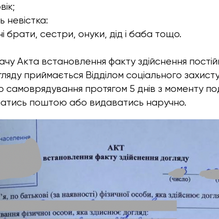
ік;
ь невістка:
ні брати, сестри, онуки, дід і баба тощо.
ачу Акта встановлення факту здійснення постій
ляду приймається Відділом соціального захист
о самоврядування протягом 5 днів з моменту под
латись поштою або видаватись наручно.