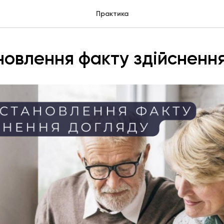
Практика
новлення факту здійсненн