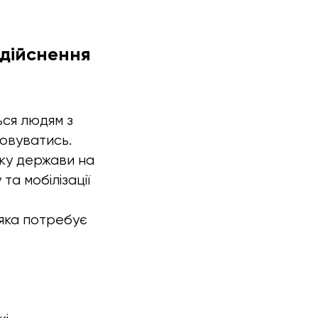
здійснення
ься людям з
говуватись.
оку держави на
та мобілізації
 яка потребує