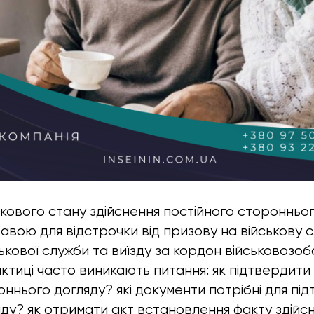
ськового стану здійснення постійного сторонньо
авою для відстрочки від призову на військову с
ськової служби та виїзду за кордон військовозо
ктиці часто виникають питання: як підтвердити
оннього догляду? які документи потрібні для пі
яду? як отримати акт встановлення факту здійс