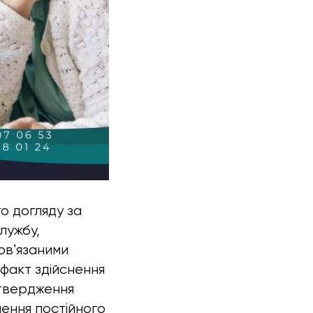
го догляду за
лужбу,
бовʼязаними
 факт здійснення
дтвердження
нення постійного