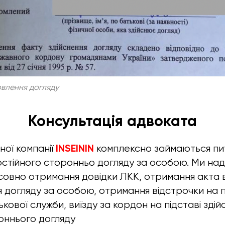
овлення догляду
Консультація адвоката
INSEININ
ої компанії
комплексно займаються пи
стійного сторонньо догляду за особою. Ми на
осовно отримання довідки ЛКК, отримання акта
я догляду за особою, отримання відстрочки на п
ськової служби, виїзду за кордон на підставі зді
оннього догляду