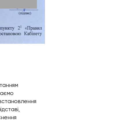
танням
даємо
 встановлення
ідставі,
йснення