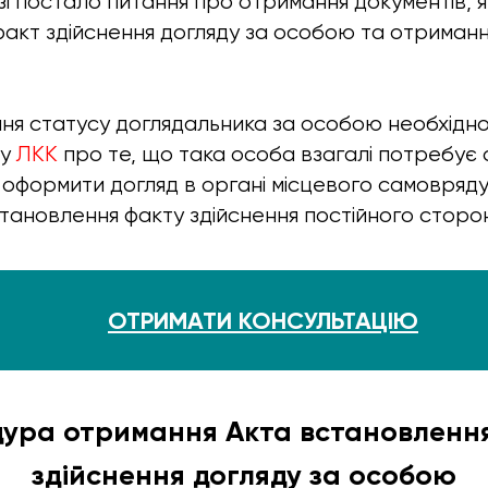
і постало питання про отримання документів, я
акт здійснення догляду за особою та отриманн
ня статусу доглядальника за особою необхідн
ку
ЛКК
про те, що така особа взагалі потребує
ж оформити догляд в органі місцевого самовряд
тановлення факту здійснення постійного сторон
ОТРИМАТИ КОНСУЛЬТАЦІЮ
ура отримання Акта встановленн
здійснення догляду за особою