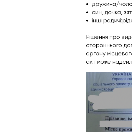
дружина/чолов
син, дочка, зят
інші родичі:рід
Рішення про вид
стороннього дог
органу місцевог
акт може надси