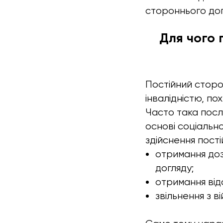
стороннього до
Для чого 
Постійний сторо
інвалідністю, по
Часто така посл
основі соціальної
здійснення пост
отримання доз
догляду;
отримання від
звільнення з ві