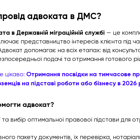
провід адвоката в ДМС?
та в Державній міграційній службі
— це компл
лючає представництво інтересів клієнта під час
вокат допомагає на всіх етапах: від консульта
езпосередньої подачі та отримання готового рі
Отримання посвідки на тимчасове пр
е цікаво:
оземців на підставі роботи або бізнесу в 2026 
омогти адвокат?
ї та вибір оптимальної правової підстави для о
вного пакету документів, їх перевірка, нотаріал