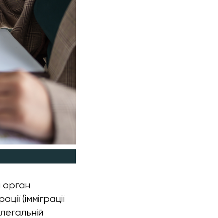
 орган
ції (імміграції
елегальній