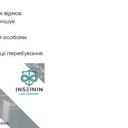
 відмов.
меншує
и особами.
ції перебування.