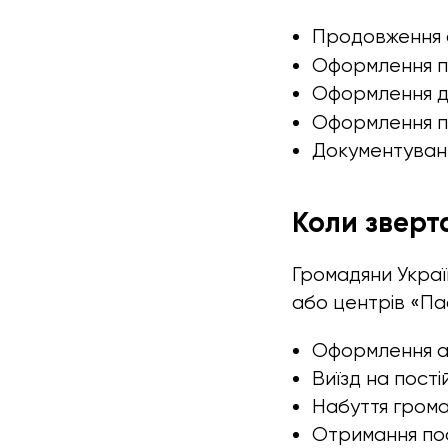
Продовження с
Оформлення п
Оформлення до
Оформлення п
Документування
Коли зверт
Громадяни Украї
або центрів «Па
Оформлення аб
Виїзд на пост
Набуття грома
Отримання пос