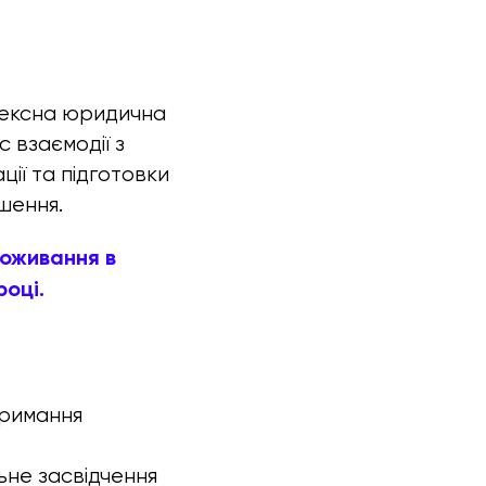
ексна юридична
 взаємодії з
ції та підготовки
шення.
оживання в
році.
тримання
ьне засвідчення