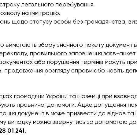
строку легального перебування.
зволу на імміграцію.
ань щодо статусу особи без громадянства, ви
 вимагають збору значного пакету документів,
ерекладу, правильного заповнення заяв-анкет
 документах або порушення термінів можуть пр
в, продовження розгляду справи або навіть депо
ках громадяни України та іноземці при взаємоді
ують правничої допомоги. Адже допущення по
ання документів може призвести до відмов та
кому випадку можна звернутись за допомогою до
28 01 24).