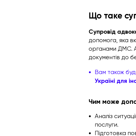
Що таке су
Супровід адвока
допомога, яка вк
органами ДМС. Ад
документів до б
Вам також буд
Україні для ін
Чим може доп
Аналіз ситуаці
послуги.
Підготовка по