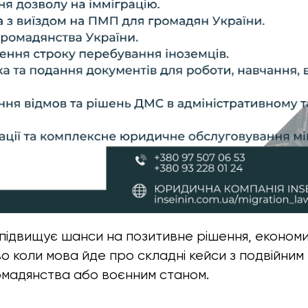
підвищує шанси на позитивне рішення, економи
во коли мова йде про складні кейси з подвійни
омадянства або воєнним станом.