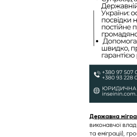
Державна мігра
виконавчої влади
та еміграції), г