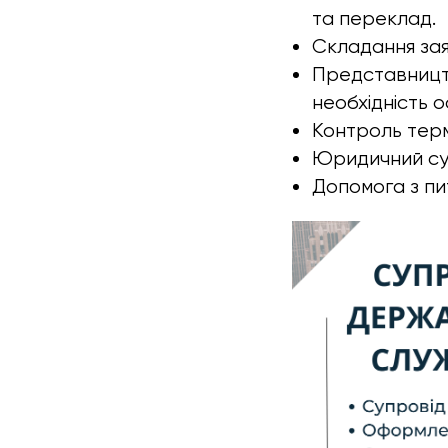
та переклад.
Складання зая
Представництв
необхідність о
Контроль терм
Юридичний супр
Допомога з пит