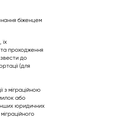
знання біженцем
 їх
 та проходження
извести до
ртації (для
ї з міграційною
милок або
 інших юридичних
 міграційного