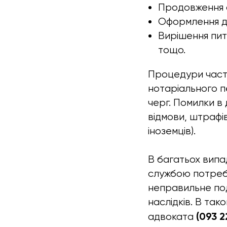
Продовження 
Оформлення до
Вирішення пит
тощо.
Процедури часто
нотаріального п
черг. Помилки в
відмови, штрафі
іноземців).
В багатьох випад
службою потреб
неправильне под
наслідків. В та
(093 2
адвоката