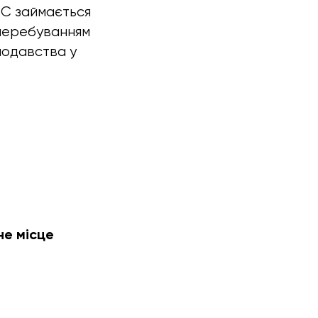
ДМС займається
 перебуванням
нодавства у
не місце