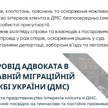
в, клопотань, пояснень та оскарження можливих
о інтересів клієнта в ДМС безпосередньо (з
собистої присутності).
інів розгляду справи та взаємодія з посадовим
овід у разі спорів, оскарження рішень у суді.
аннями депортації, заборони в’їзду та легаліза