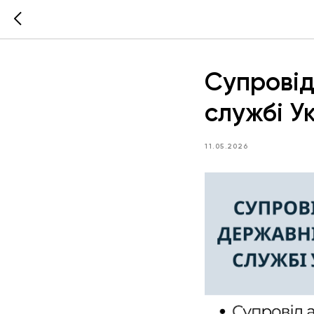
Супровід
службі У
11.05.2026