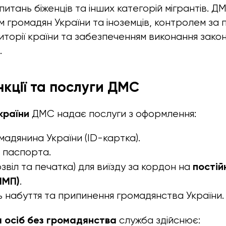
ж питань біженців та інших категорій мігрантів. 
 громадян України та іноземців, контролем за
риторії країни та забезпеченням виконання зако
.
нкції та послуги ДМС
країни
ДМС надає послуги з оформлення:
адянина України (ID-картка).
 паспорта.
постій
звіл та печатка) для виїзду за кордон на
ПМП)
.
ь набуття та припинення громадянства України.
а осіб без громадянства
служба здійснює: