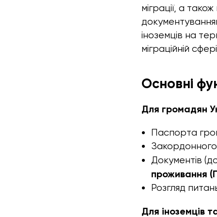
міграції, а тако
документуванням
іноземців на те
міграційній сфері
Основні фу
Для громадян У
Паспорта гром
Закордонного
Документів (до
проживання (
Розгляд питан
Для іноземців т