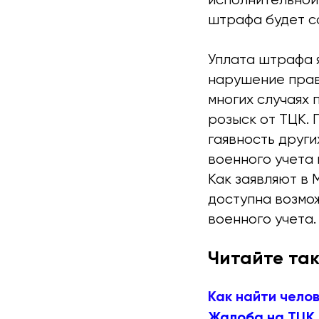
штрафа будет со
Уплата штрафа я
нарушение прав
многих случаях 
розыск от ТЦК. 
гаявность друг
военного учета 
Как заявляют в 
доступна возмо
военного учета.
Читайте так
Как найти челов
Жалоба на ТЦК 