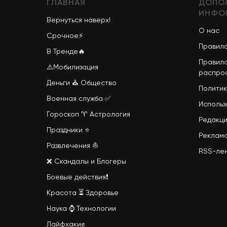
ГЛАВНАЯ
ДОПО
ИНФО
Вернуться наверх!
О нас
Срочное
⚡
Правила
В Тренде
🔥
Правила
⚠️
Мобилизация
распро
Деньги
⛪
Общество
Политик
Военная служба
✅
Использ
Гороскоп
♈
Астрология
Редакци
Праздники
⭐
Реклам
Развлечения
⛵
RSS-ле
❌
Скандалы и Блогеры
Боевые действия
❗
Красота
⏳
Здоровье
Наука
⌚
Технологии
Лайфхаки
✊