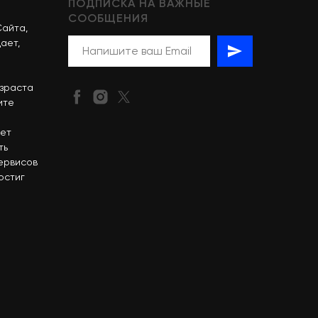
ПОДПИСКА НА ВАЖНЫЕ
СООБЩЕНИЯ
Сайта,
ает,
озраста
ите
сет
ть
сервисов
остиг