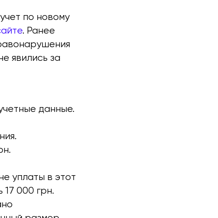
учет по новому
сайте
. Ранее
правонарушения
е явились за
учетные данные.
ния.
рн.
не уплаты в этот
17 000 грн.
ано
ечный размер