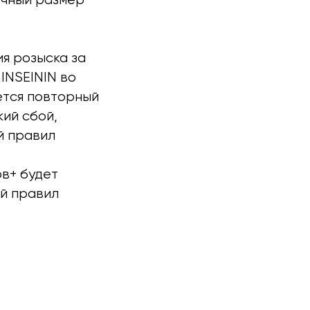
я розыска за
INSEININ во
ется повторный
кий сбой,
й правил
рв+ будет
ий правил