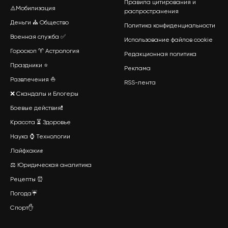
Правила цитирования и
⚠️
Мобилизация
распространения
Деньги
⛪
Общество
Политика конфиденциальности
Военная служба
✅
Использование файлов cookie
Гороскоп
♈
Астрология
Редакционная политика
Праздники
⭐
Реклама
Развлечения
⛵
RSS-лента
❌
Скандалы и Блогеры
Боевые действия
❗
Красота
⏳
Здоровье
Наука
⌚
Технологии
Лайфхаки
✊
⚖️
Юридическая аналитика
Рецепты
⏰
Погода
☔
Спорт
✋