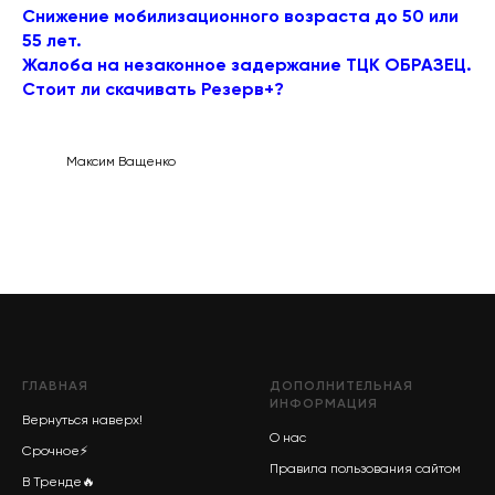
Снижение мобилизационного возраста до 50 или
55 лет.
Жалоба на незаконное задержание ТЦК ОБРАЗЕЦ.
Стоит ли скачивать Резерв+?
Максим Ващенко
ГЛАВНАЯ
ДОПОЛНИТЕЛЬНАЯ
ИНФОРМАЦИЯ
Вернуться наверх!
О нас
Срочное
⚡
Правила пользования сайтом
В Тренде
🔥