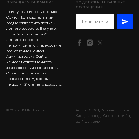
ОБРАЩАЕМ ВНИМАНИЕ
ПОДПИСКА НА ВАЖНЫЕ
СООБЩЕНИЯ
Приступая к использованию
Сайта, Пользователь этим
подтверждает, что достиг 21-
летнего возраста. В случае,
если Вы не достигли 21-
летнего возраста —
не начинайте или прекратите
пользование Сайтом.
Администрация Сайта
не несет ответственности
за законность использования
Сайта и его сервисов
Пользователем, который
не достиг 21-летнего возраста.
© 2025 INSEININ media
Адрес: 01001, Украина, город
Киев, площадь Спортивная 1а,
БЦ "Гулливер"