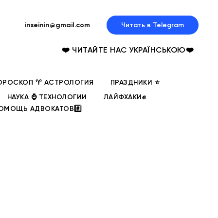
inseinin@gmail.com
Читать в Telegram
❤️ ЧИТАЙТЕ НАС УКРАЇНСЬКОЮ❤️
ОРОСКОП ♈ АСТРОЛОГИЯ
ПРАЗДНИКИ ⭐
НАУКА ⌚ ТЕХНОЛОГИИ
ЛАЙФХАКИ✊
ОМОЩЬ АДВОКАТОВ#️⃣