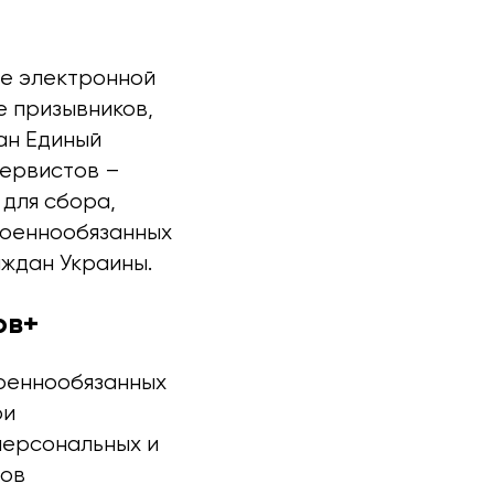
ие электронной
е призывников,
ан Единый
зервистов –
для сбора,
военнообязанных
аждан Украины.
рв+
военнообязанных
ри
персональных и
тов