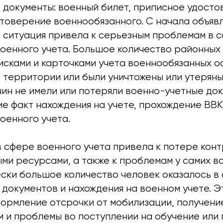
 документы: военный билет, приписное удосто
товерение военнообязанного. С начала объяв
я ситуация привела к серьезным проблемам в 
военного учета. Большое количество районных
исками и карточками учета военнообязанных о
 территории или были уничтожены или утеряны
чин не имели или потеряли военно-учетные до
 факт нахождения на учете, прохождение ВВК
оенного учета.
в сфере военного учета привела к потере конт
ми ресурсами, а также к проблемам у самих в
ски большое количество человек оказалось в 
 документов и нахождения на военном учете. Э
ормление отсрочки от мобилизации, получение
м и проблемы во поступлении на обучение или