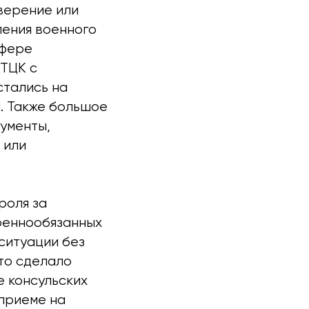
верение или
ления военного
сфере
 ТЦК с
стались на
. Также большое
кументы,
 или
роля за
оеннообязанных
ситуации без
то сделало
 консульских
 приеме на