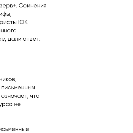
зерв+. Сомнения
ифы,
юристы ЮК
анного
е, дали ответ:
ников,
о письменным
означает, что
урса не
письменные