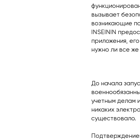
функционирован
вызывает безоп
возникающие по
INSEININ предо
приложения, его
нужно ли все же
До начала запу
военнообязанны
учетным делам и
никаких электро
существовало.
Подтверждением