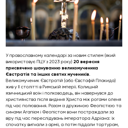
У православному календарі за новим стилем (який
використовує ПЦУ з 2023 року)
20 вересня
присвячено шануванню великомученика
Євстратія та інших святих мучеників
.
Великомученик Євстратій (або Євстафій Плакида)
жив у II столітті в Римській імперії. Колишній
язичницький воїн і полководець, він навернувся до
християнства після видіння Христа між рогами оленя
під час полювання. Разом із дружиною Феопістією та
синами Агапієм і Феопістом вони постраждали за
віру під час переслідувань імператора Адріана: їх
спочатку вигнали з армії, а потім піддали тортурам,