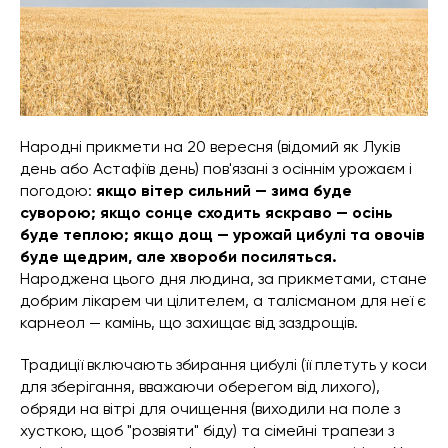
Народні прикмети на 20 вересня (відомий як Луків
день або Астафіїв день) пов'язані з осіннім урожаєм і
погодою:
якщо вітер сильний — зима буде
суворою; якщо сонце сходить яскраво — осінь
буде теплою; якщо дощ — урожай цибулі та овочів
буде щедрим, але хвороби посиляться.
Народжена цього дня людина, за прикметами, стане
добрим лікарем чи цілителем, а талісманом для неї є
карнеол — камінь, що захищає від заздрощів.
Традиції включають збирання цибулі (її плетуть у коси
для зберігання, вважаючи оберегом від лихого),
обряди на вітрі для очищення (виходили на поле з
хусткою, щоб "розвіяти" біду) та сімейні трапези з