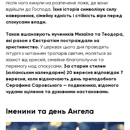
після чого кинули на розпечене ложе, де вони
відійшли до Господа.
Їхня історія символізує силу
навернення, сімейну єдність і стійкість віри перед
спокусами влади.
Також вшановують мучеників Михаїла та Теодора,
які разом з Євстратієм постраждали за
християнство.
У церквах цього дня проводять
літургії з читанням тропарів святим, моляться за
захист від єресей, сімейне благополуччя та
перемогу над спокусами.
За старим стилем
(юліанським календарем) 20 вересня відповідає 7
вересня, коли відзначають день преподобного
Серафима Саровського — подвижника, відомого
чудами зцілення та духовними настановами.
Іменини та день Ангела