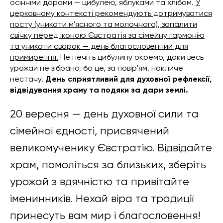
осінніми дарами — цибулею, яблуками та хлібом.
У
церковному контексті рекомендують дотримуватися
посту (уникати м'ясного та молочного), запалити
свічку перед іконою Євстратія за сімейну гармонію
та уникати сварок — день благословенний для
примирення.
Не печіть цибулину окремо, доки весь
урожай не зібрано, бо це, за повір'ям, накличе
нестачу.
День сприятливий для духовної рефлексії,
відвідування храму та подяки за дари землі.
20 вересня — день духовної сили та
сімейної єдності, присвячений
великомученику Євстратію. Відвідайте
храм, помоліться за близьких, зберіть
урожай з вдячністю та привітайте
іменинників. Нехай віра та традиції
принесуть вам мир і благословення!