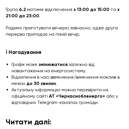
Група
6.2
матиме відключення
з 13:00 до 15:00
та
з
21:00 до 23:00
.
Радимо приготувати вечерю завчасно, адже друга
перерва припадає на пізній вечір.
ℹ️ Нагадування
Графік може
змінюватися
залежно від
навантаження на енергосистему.
Відхилення в часі ввімкнення/вимкнення можливі в
межах
до 30 хвилин
.
Актуальну інформацію можна перевірити на
офіційному сайті
АТ «Черкасиобленерго»
або у
відповідних Telegram-каналах громади.
Читати далі: