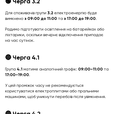
🟢 Черга 3.2
Для споживачів групи
3.2
електроенергію буде
вимкнено
з 09:00 до 11:00
та
з 17:00 до 19:00
.
Радимо підготувати освітлення на батарейках або
ліхтарики, оскільки вечірнє відключення припадає
на час сутінок.
🔵 Черга 4.1
Група
4.1
матиме аналогічний графік:
09:00–11:00
та
17:00–19:00
.
У цей проміжок часу не рекомендується
користуватися електроплитами або пральними
машинами, щоб уникнути перебоїв після увімкнення.
🔵 Черга 4.2