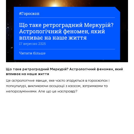
Що таке ретроградний Меркурій? Астрологічний феномен, який
впливає на наше життя
Це астрологічне явище, яке часто згадується в гороскопах і
попкультурі, викликаючи асоціації з хаосом, затримками та
непорозуміннями. Але що це насправді?