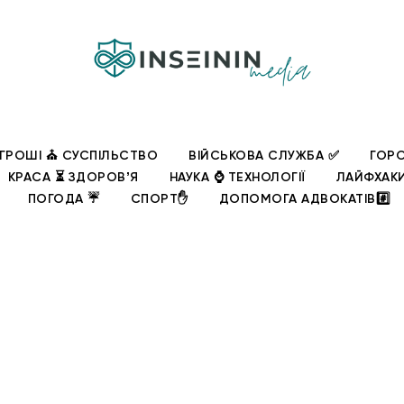
ГРОШІ ⛪ СУСПІЛЬСТВО
ВІЙСЬКОВА СЛУЖБА ✅
ГОРО
КРАСА ⏳ ЗДОРОВʼЯ
НАУКА ⌚ ТЕХНОЛОГІЇ
ЛАЙФХАК
ПОГОДА ☔
СПОРТ✋
ДОПОМОГА АДВОКАТІВ#️⃣