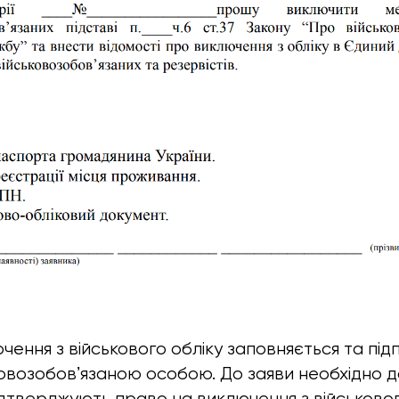
чення з військового обліку заповняється та під
овозобовʼязаною особою. До заяви необхідно 
підтверджують право на виключення з військовог