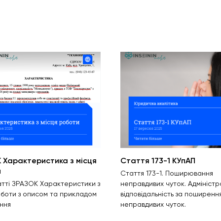
 Характеристика з місця
Стаття 173-1 КУпАП
и
Стаття 173-1. Поширювання
татті ЗРАЗОК Характеристики з
неправдивих чуток. Адмініст
оботи з описом та прикладом
відповідальність за поширенн
ння
неправдивих чуток.