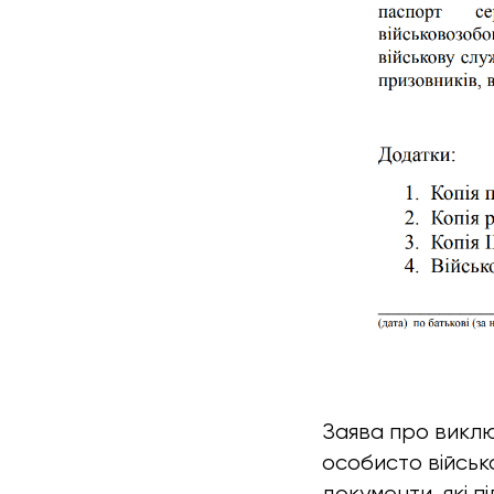
Заява про виклю
особисто військ
документи, які 