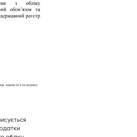
писується
додатки
о обліку