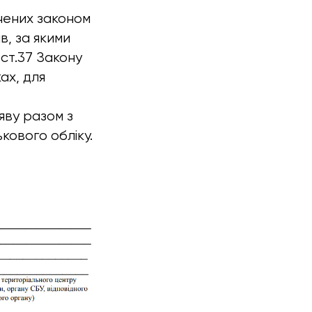
ачених законом
в, за якими
 ст.37 Закону
ах, для
яву разом з
кового обліку.