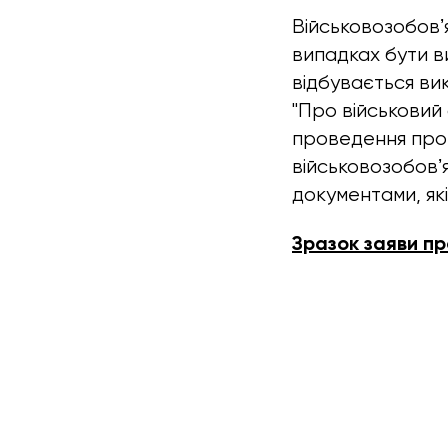
Військовозобовʼ
випадках бути ви
відбувається ви
"Про військовий 
проведення проц
військовозобовʼ
документами, які
Зразок заяви пр