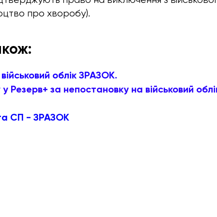
оцтво про хворобу).
акож:
 військовий облік ЗРАЗОК.
 Резерв+ за непостановку на військовий облі
та СП - ЗРАЗОК