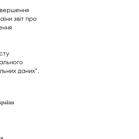
завершення
аїни звіт про
ення
сту
тального
льних даних”.