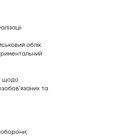
лізації
ськовий облік
периментальний
у щодо
озобов’язаних та
 оборони;