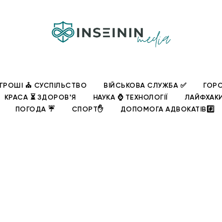
ГРОШІ ⛪ СУСПІЛЬСТВО
ВІЙСЬКОВА СЛУЖБА ✅
ГОРО
КРАСА ⏳ ЗДОРОВʼЯ
НАУКА ⌚ ТЕХНОЛОГІЇ
ЛАЙФХАК
ПОГОДА ☔
СПОРТ✋
ДОПОМОГА АДВОКАТІВ#️⃣