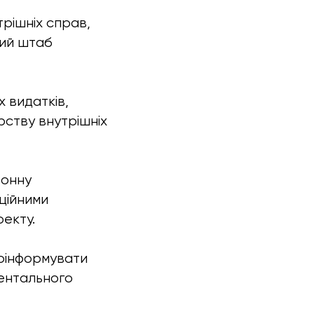
рішніх справ,
ний штаб
 видатків,
рству внутрішніх
ронну
ційними
екту.
 поінформувати
ментального