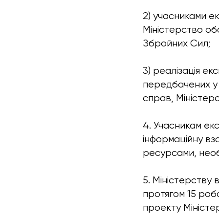
2) учасниками е
Міністерство об
Збройних Сил;
3) реалізація е
передбачених у 
справ, Міністерс
4. Учасникам е
інформаційну вз
ресурсами, необ
5. Міністерству 
протягом 15 роб
проекту Міністе