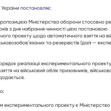
в України
постановляє:
 пропозицією Міністерства оборони стосовно реа
оків з дня набрання чинності цією постановою
ого проекту щодо автоматичного взяття на вій
йськовозобов’язаних та резервістів (далі — екс
орядок реалізації експериментального проект
яття на військовий облік призовників, військов
 додається.
о:
м експериментального проекту є Міністерство