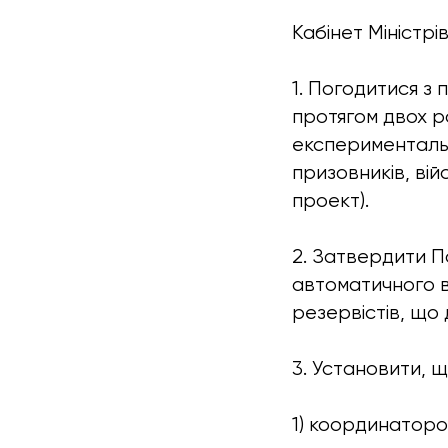
Кабінет Міністрі
1. Погодитися з
протягом двох р
експериментальн
призовників, ві
проект).
2. Затвердити П
автоматичного вз
резервістів, що
3. Установити, щ
1) координаторо