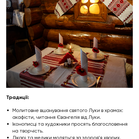
Традиції:
Молитовне вшанування святого Луки в храмах:
акафісти, читання Євангелія від Луки.
Іконописці та художники просять благословення
на творчість.
Лікарі та медики моляться за здоров’я хворих.