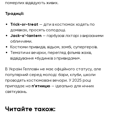
померлих відвідують живих.
Традиції:
Trick-or-treat
— діти в костюмах ходять по
домівках, просять солодощі.
Jack-o'-lantern
— гарбузові ліхтарі з вирізаними
обличчями.
Костюми привидів, відьом, зомбі, супергероїв.
Тематичні вечірки, перегляд фільмів жахів,
відвідування «будинків з привидами».
В Україні Гелловін не має офіційного статусу, але
популярний серед молоді: бари, клуби, школи
проводять костюмовані вечори. У 2025 році
припадає на
п’ятницю
— ідеально для нічних
святкувань.
Читайте також: