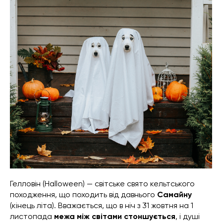
Гелловін (Halloween) — світське свято кельтського
походження, що походить від давнього
Самайну
(кінець літа). Вважається, що в ніч з 31 жовтня на 1
листопада
межа між світами стоншується
, і душі