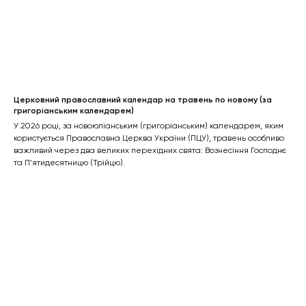
Церковний православний календар на травень по новому (за
григоріанським календарем)
У 2026 році, за новоюліанським (григоріанським) календарем, яким
користується Православна Церква України (ПЦУ), травень особливо
важливий через два великих перехідних свята: Вознесіння Господнє
та П’ятидесятницю (Трійцю).