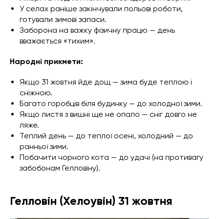
У селах раніше закінчували польові роботи,
готували зимові запаси.
Заборона на важку фізичну працю — день
вважається «тихим».
Народні прикмети:
Якщо 31 жовтня йде дощ — зима буде теплою і
сніжною.
Багато горобців біля будинку — до холодної зими.
Якщо листя з вишні ще не опало — сніг довго не
ляже.
Теплий день — до теплої осені, холодний — до
ранньої зими.
Побачити чорного кота — до удачі (на противагу
забобонам Гелловіну).
Гелловін (Хелоувін) 31 жовтня