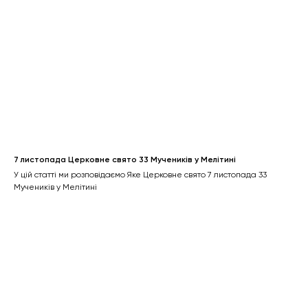
7 листопада Церковне свято 33 Мучеників у Мелітині
У цій статті ми розповідаємо Яке Церковне свято 7 листопада 33
Мучеників у Мелітині