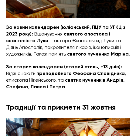
За новим календарем (юліанський, ПЦУ та УГКЦ з
2023 року):
Вшанування
святого апостола і
євангеліста Луки
— автора Євангелія від Луки та
Діянь Апостолів, покровителя лікарів, іконописців і
художників. Також пам’ять
святого мученика Маріна
.
За старим календарем (старий стиль, +13 днів):
Відзначають
преподобного Феофана Сповідника
,
єпископа Нікейського, та
святих мучеників Андрія,
Стефана, Павла і Петра
.
Традиції та прикмети 31 жовтня