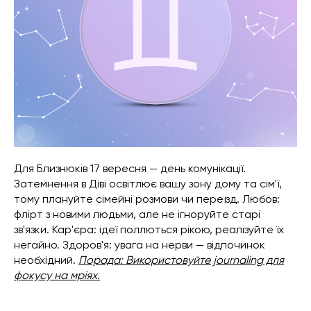
Для Близнюків 17 вересня — день комунікації.
Затемнення в Діві освітлює вашу зону дому та сім'ї,
тому плануйте сімейні розмови чи переїзд. Любов:
флірт з новими людьми, але не ігноруйте старі
зв'язки. Кар'єра: ідеї поллються рікою, реалізуйте їх
негайно. Здоров'я: увага на нерви — відпочинок
необхідний.
Порада: Використовуйте journaling для
фокусу на мріях.