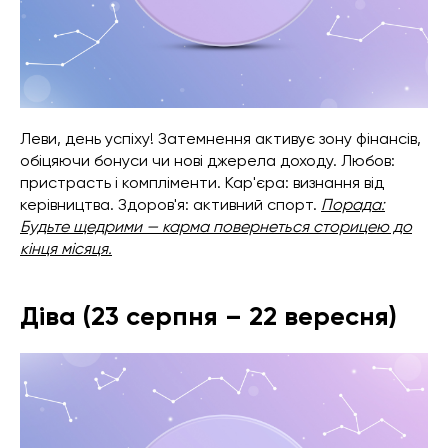
Леви, день успіху! Затемнення активує зону фінансів,
обіцяючи бонуси чи нові джерела доходу. Любов:
пристрасть і компліменти. Кар'єра: визнання від
керівництва. Здоров'я: активний спорт.
Порада:
Будьте щедрими — карма повернеться сторицею до
кінця місяця.
Діва (23 серпня – 22 вересня)