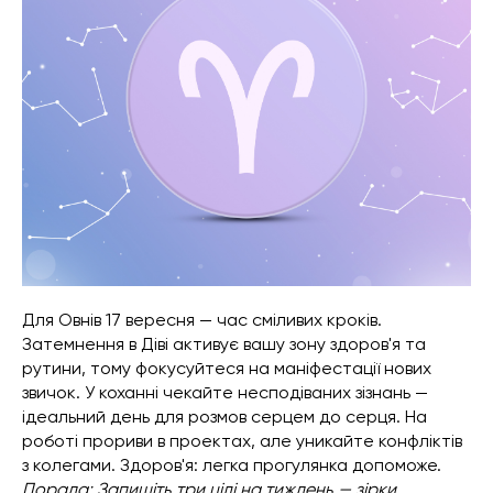
Для Овнів 17 вересня — час сміливих кроків.
Затемнення в Діві активує вашу зону здоров'я та
рутини, тому фокусуйтеся на маніфестації нових
звичок. У коханні чекайте несподіваних зізнань —
ідеальний день для розмов серцем до серця. На
роботі прориви в проектах, але уникайте конфліктів
з колегами. Здоров'я: легка прогулянка допоможе.
Порада: Запишіть три цілі на тиждень — зірки