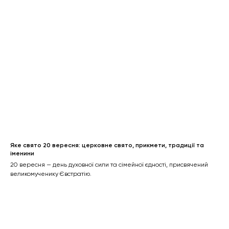
Яке свято 20 вересня: церковне свято, прикмети, традиції та
іменини
20 вересня — день духовної сили та сімейної єдності, присвячений
великомученику Євстратію.