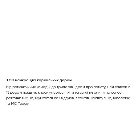
ТОП найкращих корейських дорам
Від романтичних комедій до трилерів і драм про помсту, цей список із
15 дорам поєднує класику, сучасні хіти та свіжі перлини на основі
рейтингів IMDb, MyDramaList і відгуків із сайтів Doramy.club, Kinopoisk
та MC Today.