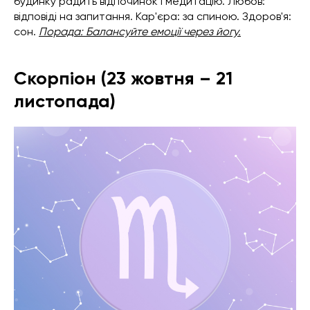
будинку радить відпочинок і медитацію. Любов:
відповіді на запитання. Кар'єра: за спиною. Здоров'я:
сон.
Порада: Балансуйте емоції через йогу.
Скорпіон (23 жовтня – 21
листопада)