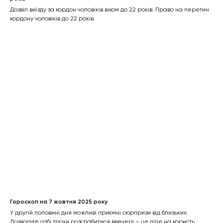
Дозвіл виїзду за кордон чоловіків віком до 22 років. Право на перетин
кордону чоловіків до 22 років.
Гороскоп на 7 жовтня 2025 року
У другій половині дня можливі приємні сюрпризи від близьких.
Дозвольте собі трохи розслабитися ввечері – це піде на користь.