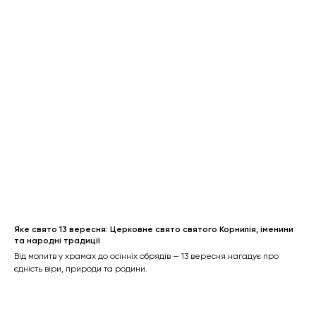
Яке свято 13 вересня: Церковне свято святого Корнилія, іменини
та народні традиції
Від молитв у храмах до осінніх обрядів — 13 вересня нагадує про
єдність віри, природи та родини.