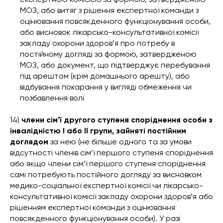
МОЗ, або витяг з рішення експертної команди з
оцінювання повсякденного функціонування особи,
або висновок лікарсько-консультативної комісії
закладу охорони здоров’я про потребу в
постійному догляді за формою, затвердженою
МОЗ, або документ, що підтверджує перебування
під арештом (крім домашнього арешту), або
відбування покарання у вигляді обмеження чи
позбавлення волі
14)
члени сім’ї другого ступеня споріднення особи з
інвалідністю I або II групи, зайняті постійним
доглядом
за нею (не більше одного та за умови
відсутності членів сім’ї першого ступеня споріднення
або якщо члени сім’ї першого ступеня споріднення
самі потребують постійного догляду за висновком
медико-соціальної експертної комісії чи лікарсько-
консультативної комісії закладу охорони здоров’я або
рішенням експертної команди з оцінювання
повсякденного функціонування особи). У разі