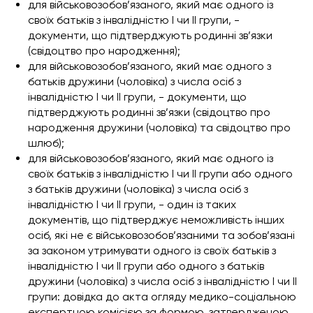
для військовозобов’язаного, який має одного із
своїх батьків з інвалідністю I чи II групи, -
документи, що підтверджують родинні зв’язки
(свідоцтво про народження);
для військовозобов’язаного, який має одного з
батьків дружини (чоловіка) з числа осіб з
інвалідністю I чи II групи, - документи, що
підтверджують родинні зв’язки (свідоцтво про
народження дружини (чоловіка) та свідоцтво про
шлюб);
для військовозобов’язаного, який має одного із
своїх батьків з інвалідністю I чи II групи або одного
з батьків дружини (чоловіка) з числа осіб з
інвалідністю I чи II групи, - один із таких
документів, що підтверджує неможливість інших
осіб, які не є військовозобов’язаними та зобов’язані
за законом утримувати одного із своїх батьків з
інвалідністю I чи II групи або одного з батьків
дружини (чоловіка) з числа осіб з інвалідністю I чи II
групи: довідка до акта огляду медико-соціальною
експертною комісією за формою, затвердженою