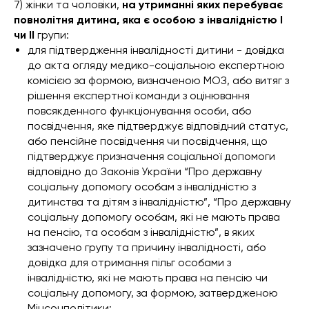
7) жінки та чоловіки,
на утриманні яких перебуває
повнолітня дитина, яка є особою з інвалідністю I
чи II
групи:
для підтвердження інвалідності дитини - довідка
до акта огляду медико-соціальною експертною
комісією за формою, визначеною МОЗ, або витяг з
рішення експертної команди з оцінювання
повсякденного функціонування особи, або
посвідчення, яке підтверджує відповідний статус,
або пенсійне посвідчення чи посвідчення, що
підтверджує призначення соціальної допомоги
відповідно до Законів України “Про державну
соціальну допомогу особам з інвалідністю з
дитинства та дітям з інвалідністю”, “Про державну
соціальну допомогу особам, які не мають права
на пенсію, та особам з інвалідністю”, в яких
зазначено групу та причину інвалідності, або
довідка для отримання пільг особами з
інвалідністю, які не мають права на пенсію чи
соціальну допомогу
, за формою, затвердженою
Мінсоцполітики;