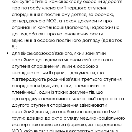
консультативної комісії закладу охорони здоров’я
про потребу члена сім’ї першого ступеня
споріднення в постійному догляді за формою,
затвердженою МОЗ, а також документи про
отримання компенсації (допомоги, надбавки) на
догляд або акт про встановлення факту
здійснення особою постійного догляду (додаток
8);
для військовозобов’язаного, який зайнятий
постійним доглядом за членом сім’ї третього
ступеня споріднення, який є особою з
інвалідністю I чи II групи, - документи, що
підтверджують родинні зв’язки третього ступеня
споріднення (дядьки, тітки, племінники та
племінниці), один із таких документів, що
підтверджує неможливість членів сім’ї першого та
другого ступеня споріднення здійснювати
постійний догляд за особою з інвалідністю I чи II
групи: довідка до акта огляду медико-соціальною
експертною комісією за формою, затвердженою
МОЗ, або витяг з рішення експертної команди з