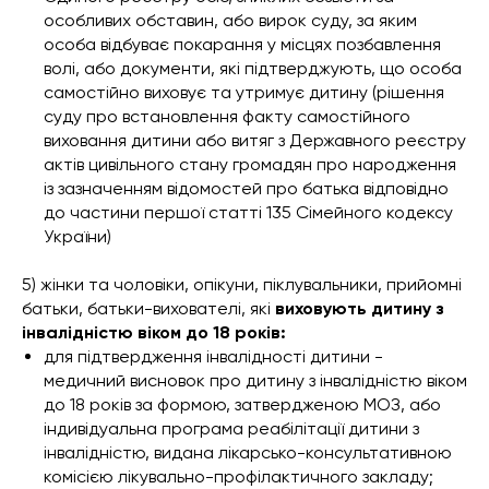
особливих обставин, або вирок суду, за яким
особа відбуває покарання у місцях позбавлення
волі, або документи, які підтверджують, що особа
самостійно виховує та утримує дитину (рішення
суду про встановлення факту самостійного
виховання дитини або витяг з Державного реєстру
актів цивільного стану громадян про народження
із зазначенням відомостей про батька відповідно
до частини
першої
статті 135 Сімейного кодексу
України)
5) жінки та чоловіки, опікуни, піклувальники, прийомні
батьки, батьки-вихователі, які
виховують дитину з
інвалідністю віком до 18 років:
для підтвердження інвалідності дитини -
медичний висновок про дитину з інвалідністю віком
до 18 років
за формою, затвердженою МОЗ, або
індивідуальна програма реабілітації дитини з
інвалідністю, видана лікарсько-консультативною
комісією лікувально-профілактичного закладу;