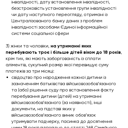
інвалідності, дату встановлення інвалідності,
безстроковість установлення групи інвалідності
чи дату наступного переогляду, отримані із
Централізованого банку даних з проблем
інвалідності засобами Єдиної інформаційної
системи соціальної сфери
3) жінки та чоловіки,
на утриманні яких
перебувають троє і більше дітей віком до 18 років
,
крім тих, які мають заборгованість із сплати
аліментів, сукупний розмір якої перевищує суму
платежів за три місяці:
свідоцтво про народження кожної дитини із
зазначенням батьківства військовозобов’язаного
та (або) рішення суду про встановлення факту
перебування дитини (дітей) на утриманні
військовозобов’язаного (за наявності), інші
документи, на підставі яких у
військовозобов’язаного виник обов’язок
утримувати падчерку, пасинка до досягнення
ними 18 років відповідно до
статті 268
Сімейного