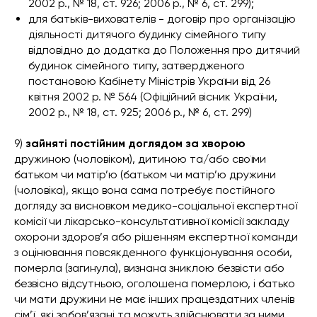
2002 р., № 18, ст. 926; 2006 р., № 6, ст. 299);
для батьків-вихователів - договір про організацію
діяльності дитячого будинку сімейного типу
відповідно до додатка до Положення про дитячий
будинок сімейного типу, затвердженого
постановою Кабінету Міністрів України від 26
квітня 2002 р. № 564 (Офіційний вісник України,
2002 р., № 18, ст. 925; 2006 р., № 6, ст. 299)
9)
зайняті постійним доглядом за хворою
дружиною (чоловіком), дитиною та/або своїми
батьком чи матір’ю (батьком чи матір’ю дружини
(чоловіка), якщо вона сама потребує постійного
догляду за висновком медико-соціальної експертної
комісії чи лікарсько-консультативної комісії закладу
охорони здоров’я або рішенням експертної команди
з оцінювання повсякденного функціонування особи,
померла (загинула), визнана зниклою безвісти або
безвісно відсутньою, оголошена померлою, і батько
чи мати дружини не має інших працездатних членів
сім’ї, які зобов’язані та можуть здійснювати за ними