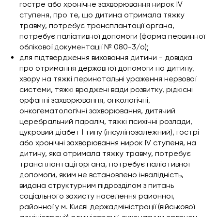
гостре або хронічне захворювання нирок IV
ступеня, про те, що дитина отримала тяжку
травму, потребує трансплантації органа,
потребує паліативної допомоги (форма первинної
облікової документації
№ 080-3/о
);
для підтвердження виховання дитини - довідка
про отримання державної допомоги на дитину,
хвору на тяжкі перинатальні ураження нервової
системи, тяжкі вроджені вади розвитку, рідкісні
орфанні захворювання, онкологічні,
онкогематологічні захворювання, дитячий
церебральний параліч, тяжкі психічні розлади,
цукровий діабет I типу (інсулінозалежний), гострі
або хронічні захворювання нирок IV ступеня, на
дитину, яка отримала тяжку травму, потребує
трансплантації органа, потребує паліативної
допомоги, яким не встановлено інвалідність,
видана структурним підрозділом з питань
соціального захисту населення районної,
районної у м. Києві держадміністрації (військової