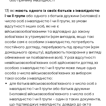
або причину інвалідності
13) які
мають одного із своїх батьків з інвалідністю
I чи II групи
або одного з батьків дружини (чоловіка) з
числа осіб з інвалідністю I чи II групи, за умови
відсутності інших осіб, які не є
військовозобов’язаними та відповідно до закону
зобов’язані їх утримувати (крім випадків, якщо такі
особи самі є особами з інвалідністю, потребують
постійного догляду, перебувають під арештом (крім
домашнього арешту), відбувають покарання у вигляді
обмеження чи позбавлення волі). У разі відсутності
невійськовозобов’язаних осіб здійснювати догляд за
особою з інвалідністю I чи II групи може лише одна
особа з числа військовозобов’язаних за вибором
такої особи з інвалідністю:
для батьків військовозобов’язаного з числа осіб з
інвалідністю I чи II групи або батьків дружини
(чоловіка) військовозобов’язаного з числа осіб з
інвалідністю I чи II групи - один із таких документів,
що підтверджує інвалідність: довідка до акта