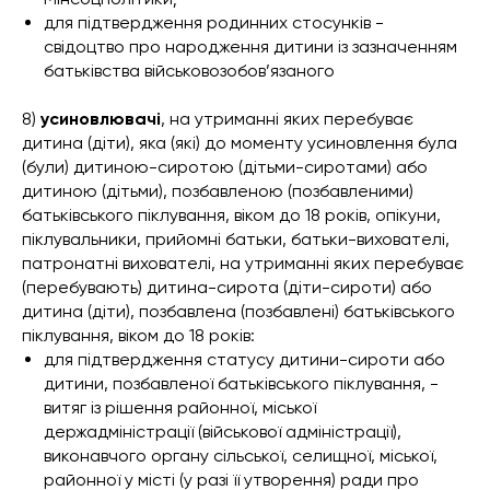
для підтвердження родинних стосунків -
свідоцтво про народження дитини із зазначенням
батьківства військовозобов’язаного
8)
усиновлювачі
, на утриманні яких перебуває
дитина (діти), яка (які) до моменту усиновлення була
(були) дитиною-сиротою (дітьми-сиротами) або
дитиною (дітьми), позбавленою (позбавленими)
батьківського піклування, віком до 18 років, опікуни,
піклувальники, прийомні батьки, батьки-вихователі,
патронатні вихователі, на утриманні яких перебуває
(перебувають) дитина-сирота (діти-сироти) або
дитина (діти), позбавлена (позбавлені) батьківського
піклування, віком до 18 років:
для підтвердження статусу дитини-сироти або
дитини, позбавленої батьківського піклування, -
витяг із рішення районної, міської
держадміністрації (військової адміністрації),
виконавчого органу сільської, селищної, міської,
районної у місті (у разі її утворення) ради про