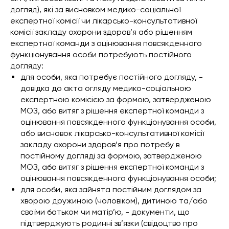
догляд), які за висновком медико-соціальної
експертної комісії чи лікарсько-консультативної
комісії закладу охорони здоров’я або рішенням
експертної команди з оцінювання повсякденного
функціонування особи потребують постійного
догляду:
для особи, яка потребує постійного догляду, -
довідка до акта огляду медико-соціальною
експертною комісією за формою, затвердженою
МОЗ, або витяг з рішення експертної команди з
оцінювання повсякденного функціонування особи,
або висновок лікарсько-консультативної комісії
закладу охорони здоров’я про потребу в
постійному догляді за формою, затвердженою
МОЗ, або витяг з рішення експертної команди з
оцінювання повсякденного функціонування особи;
для особи, яка зайнята постійним доглядом за
хворою дружиною (чоловіком), дитиною та/або
своїми батьком чи матір’ю, - документи, що
підтверджують родинні зв’язки (свідоцтво про