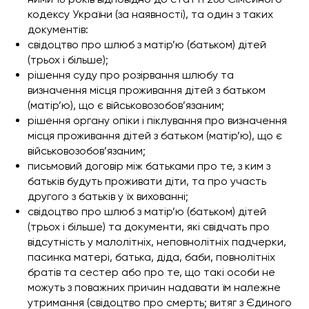
кодексу України (за наявності), та один з таких
документів:
свідоцтво про шлюб з матір’ю (батьком) дітей
(трьох і більше);
рішення суду про розірвання шлюбу та
визначення місця проживання дітей з батьком
(матір’ю), що є військовозобов’язаним;
рішення органу опіки і піклування про визначення
місця проживання дітей з батьком (матір’ю), що є
військовозобов’язаним;
письмовий договір між батьками про те, з ким з
батьків будуть проживати діти, та про участь
другого з батьків у їх вихованні;
свідоцтво про шлюб з матір’ю (батьком) дітей
(трьох і більше) та документи, які свідчать про
відсутність у малолітніх, неповнолітніх падчерки,
пасинка матері, батька, діда, баби, повнолітніх
братів та сестер або про те, що такі особи не
можуть з поважних причин надавати їм належне
утримання (свідоцтво про смерть; витяг з Єдиного