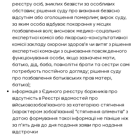
реєстру осіб, зниклих безвісти за особливих
обставин; рішення суду про визнання безвісно
відсутнім або оголошення померлим; вирок суду,
за яким особа відбуває покарання у місцях
позбавлення волі; висновок медико-соціальної
експертної комісії або лікарсько-консультативної
комісії закладу охорони здоров’я чи витяг з рішення
експертної команди з оцінювання повсякденного
функціонування особи, якщо зазначені мати,
батько, дід, баба, повнолітні брати та сестри самі
потребують постійного догляду; рішення суду
про позбавлення батьківських прав матері,
батька);
інформація з Єдиного реєстру боржників про
відсутність в Реєстрі відомостей про
військовозобов’язаного за категорією стягнення
(характером зобов’язання) “стягнення аліментів” з
датою формування такої інформації не пізніше ніж
за п’ять днів до дня подання заяви про надання
відстрочки