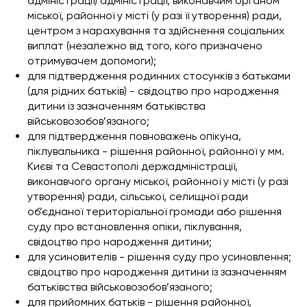
адміністрації) адміністрації, виконавчим органом
міської, районної у місті (у разі її утворення) ради,
центром з нарахування та здійснення соціальних
виплат (незалежно від того, кого призначено
отримувачем допомоги);
для підтвердження родинних стосунків з батьками
(для рідних батьків) - свідоцтво про народження
дитини із зазначенням батьківства
військовозобов’язаного;
для підтвердження повноважень опікуна,
піклувальника - рішення районної, районної у мм.
Києві та Севастополі держадміністрації,
виконавчого органу міської, районної у місті (у разі
утворення) ради, сільської, селищної ради
об’єднаної територіальної громади або рішення
суду про встановлення опіки, піклування,
свідоцтво про народження дитини;
для усиновителів - рішення суду про усиновлення;
свідоцтво про народження дитини із зазначенням
батьківства військовозобов’язаного;
для прийомних батьків - рішення районної,