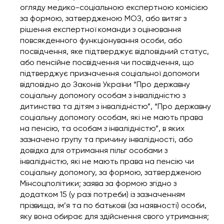
огляду медико-соціальною експертною комісією
за формою, затвердженою МОЗ, або витяг з
рішення експертної команди з оцінювання
повсякденного функціонування особи, або
посвідчення, яке підтверджує відповідний статус,
або пенсійне посвідчення чи посвідчення, що
підтверджує призначення соціальної допомоги
відповідно до Законів України “Про державну
соціальну допомогу особам з інвалідністю з
дитинства та дітям з інвалідністю”, “Про державну
соціальну допомогу особам, які не мають права
на пенсію, та особам з інвалідністю”, в яких
зазначено групу та причину інвалідності, або
довідка для отримання пільг особами з
інвалідністю, які не мають права на пенсію чи
соціальну допомогу, за формою, затвердженою
Мінсоцполітики; заява за формою згідно з
додатком 15 (у разі потреби) із зазначенням
прізвища, ім’я та по батькові (за наявності) особи,
яку вона обирає для здійснення свого утримання;