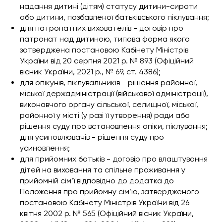
надання дитині (дітям) статусу дитини-сироти
або дитини, позбавленої батьківського піклування;
для патронатних вихователів -
договір про
патронат над дитиною
, типова форма якого
затверджена постановою Кабінету Міністрів
України від 20 серпня 2021 р. № 893 (Офіційний
вісник України, 2021 р., № 69, ст. 4386);
для опікунів, піклувальників - рішення районної,
міської держадміністрації (військової адміністрації),
виконавчого органу сільської, селищної, міської,
районної у місті (у разі її утворення) ради або
рішення суду про встановлення опіки, піклування;
для усиновлювачів - рішення суду про
усиновлення;
для прийомних батьків -
договір про влаштування
дітей на виховання та спільне проживання у
прийомній сім’ї
відповідно до додатка до
Положення про прийомну сім’ю, затвердженого
постановою Кабінету Міністрів України від 26
квітня 2002 р. № 565 (Офіційний вісник України,