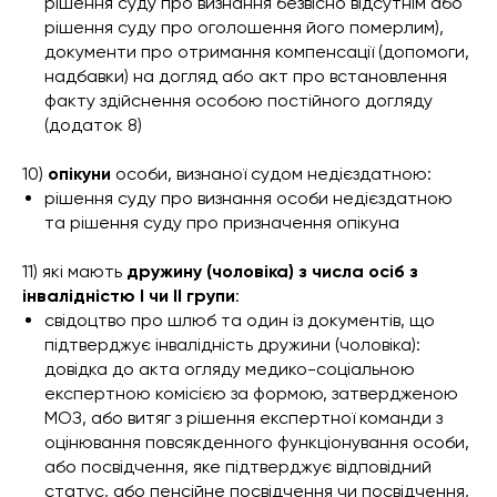
рішення суду про визнання безвісно відсутнім або
рішення суду про оголошення його померлим),
документи про отримання компенсації (допомоги,
надбавки) на догляд або акт про встановлення
факту здійснення особою постійного догляду
(додаток 8)
10)
опікуни
особи, визнаної судом недієздатною:
рішення суду про визнання особи недієздатною
та рішення суду про призначення опікуна
11) які мають
дружину (чоловіка) з числа осіб з
інвалідністю I чи II групи
:
свідоцтво про шлюб та один із документів, що
підтверджує інвалідність дружини (чоловіка):
довідка до акта огляду медико-соціальною
експертною комісією за формою, затвердженою
МОЗ, або витяг з рішення експертної команди з
оцінювання повсякденного функціонування особи,
або посвідчення, яке підтверджує відповідний
статус, або пенсійне посвідчення чи посвідчення,