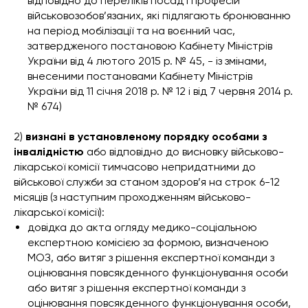
відповідно до переліків посад і професій
військовозобов’язаних, які підлягають бронюванню
на період мобілізації та на воєнний час,
затвердженого постановою Кабінету Міністрів
України від 4 лютого 2015 р. № 45, - із змінами,
внесеними постановами Кабінету Міністрів
України від 11 січня 2018 р. № 12 і від 7 червня 2014 р.
№ 674)
2)
визнані в установленому порядку особами з
інвалідністю
або відповідно до висновку військово-
лікарської комісії тимчасово непридатними до
військової служби за станом здоров’я на строк 6-12
місяців (з наступним проходженням військово-
лікарської комісії):
довідка до акта огляду медико-соціальною
експертною комісією за формою, визначеною
МОЗ, або витяг з рішення експертної команди з
оцінювання повсякденного функціонування особи
або витяг з рішення експертної команди з
оцінювання повсякденного функціонування особи,