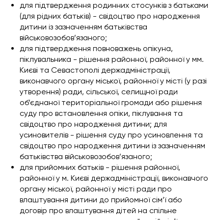
для підтвердження родинних стосунків з батьками
(для рідних батьків) - свідоцтво про народження
дитини із зазначенням батьківства
військовозобов’язаного;
для підтвердження повноважень опікуна,
піклувальника - рішення районної, районної у мм.
Києві та Севастополі держадміністрації,
виконавчого органу міської, районної у місті (у разі
утворення) ради, сільської, селищної ради
об’єднаної територіальної громади або рішення
суду про встановлення опіки, піклування та
свідоцтво про народження дитини; для
усиновителів - рішення суду про усиновлення та
свідоцтво про народження дитини із зазначенням
батьківства військовозобов’язаного;
для прийомних батьків - рішення районної,
районної у м. Києві держадміністрації, виконавчого
органу міської, районної у місті ради про
влаштування дитини до прийомної сім’ї або
договір про влаштування дітей на спільне