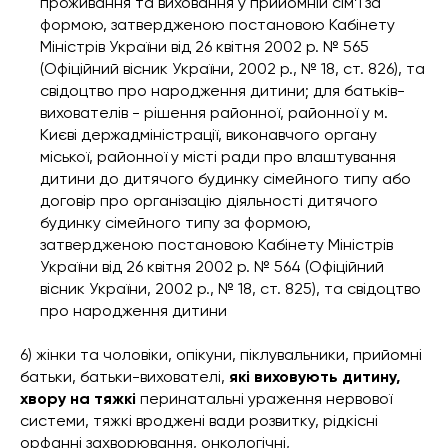
проживання та виховання у прийомній сім’ї за
формою, затвердженою постановою Кабінету
Міністрів України від 26 квітня 2002 р. № 565
(Офіційний вісник України, 2002 р., № 18, ст. 826), та
свідоцтво про народження дитини; для батьків-
вихователів - рішення районної, районної у м.
Києві держадміністрації, виконавчого органу
міської, районної у місті ради про влаштування
дитини до дитячого будинку сімейного типу або
договір про організацію діяльності дитячого
будинку сімейного типу за формою,
затвердженою постановою Кабінету Міністрів
України від 26 квітня 2002 р. № 564 (Офіційний
вісник України, 2002 р., № 18, ст. 825), та свідоцтво
про народження дитини
6) жінки та чоловіки, опікуни, піклувальники, прийомні
батьки, батьки-вихователі,
які виховують дитину,
хвору на тяжкі
перинатальні ураження нервової
системи, тяжкі вроджені вади розвитку, рідкісні
орфанні захворювання, онкологічні,