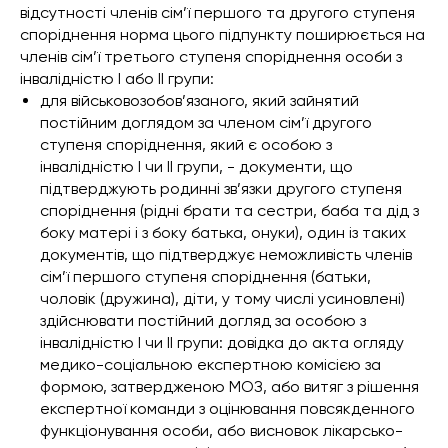
відсутності членів сім’ї першого та другого ступеня
споріднення норма цього підпункту поширюється на
членів сім’ї третього ступеня споріднення особи з
інвалідністю I або II групи:
для військовозобов’язаного, який зайнятий
постійним доглядом за членом сім’ї другого
ступеня споріднення, який є особою з
інвалідністю I чи II групи, - документи, що
підтверджують родинні зв’язки другого ступеня
споріднення (рідні брати та сестри, баба та дід з
боку матері і з боку батька, онуки), один із таких
документів, що підтверджує неможливість членів
сім’ї першого ступеня споріднення (батьки,
чоловік (дружина), діти, у тому числі усиновлені)
здійснювати постійний догляд за особою з
інвалідністю I чи II групи: довідка до акта огляду
медико-соціальною експертною комісією за
формою, затвердженою МОЗ, або витяг з рішення
експертної команди з оцінювання повсякденного
функціонування особи, або висновок лікарсько-