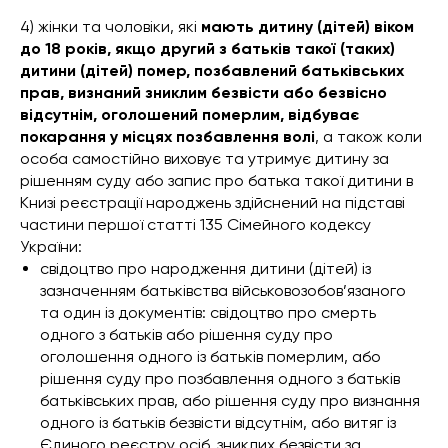
4) жінки та чоловіки, які
мають дитину (дітей) віком
до 18 років, якщо другий з батьків такої (таких)
дитини (дітей) помер, позбавлений батьківських
прав, визнаний зниклим безвісти або безвісно
відсутнім, оголошений померлим, відбуває
покарання у місцях позбавлення волі
, а також коли
особа самостійно виховує та утримує дитину за
рішенням суду або запис про батька такої дитини в
Книзі реєстрації народжень здійснений на підставі
частини першої
статті 135 Сімейного кодексу
України:
свідоцтво про народження дитини (дітей) із
зазначенням батьківства військовозобов’язаного
та один із документів: свідоцтво про смерть
одного з батьків або рішення суду про
оголошення одного із батьків померлим, або
рішення суду про позбавлення одного з батьків
батьківських прав, або рішення суду про визнання
одного із батьків безвісти відсутнім, або витяг із
Єдиного реєстру осіб, зниклих безвісти за