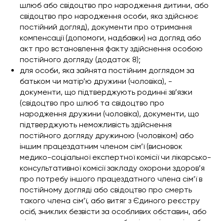
шлюб або свідоцтво про народження дитини, або
свідоцтво про народження особи, яка здійснює
постійний догляд), документи про отримання
компенсації (допомоги, надбавки) на догляд або
акт про встановлення факту здійснення особою
постійного догляду (додаток 8);
для особи, яка зайнята постійним доглядом за
батьком чи матір’ю дружини (чоловіка), -
документи, що підтверджують родинні зв’язки
(свідоцтво про шлюб та свідоцтво про
народження дружини (чоловіка), документи, що
підтверджують неможливість здійснення
постійного догляду дружиною (чоловіком) або
іншим працездатним членом сім’ї (висновок
медико-соціальної експертної комісії чи лікарсько-
консультативної комісії закладу охорони здоров’я
про потребу іншого працездатного члена сім’ї в
постійному догляді або свідоцтво про смерть
такого члена сім’ї, або витяг з Єдиного реєстру
осіб, зниклих безвісти за особливих обставин, або