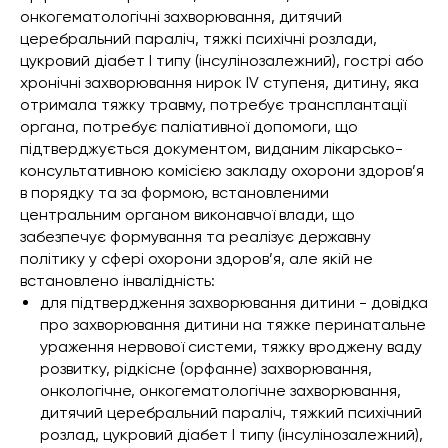
онкогематологічні захворювання, дитячий
церебральний параліч, тяжкі психічні розлади,
цукровий діабет I типу (інсулінозалежний), гострі або
хронічні захворювання нирок IV ступеня, дитину, яка
отримала тяжку травму, потребує трансплантації
органа, потребує паліативної допомоги, що
підтверджується документом, виданим лікарсько-
консультативною комісією закладу охорони здоров’я
в порядку та за формою, встановленими
центральним органом виконавчої влади, що
забезпечує формування та реалізує державну
політику у сфері охорони здоров’я, але якій не
встановлено інвалідність:
для підтвердження захворювання дитини - довідка
про захворювання дитини на тяжке перинатальне
ураження нервової системи, тяжку вроджену ваду
розвитку, рідкісне (орфанне) захворювання,
онкологічне, онкогематологічне захворювання,
дитячий церебральний параліч, тяжкий психічний
розлад, цукровий діабет I типу (інсулінозалежний),