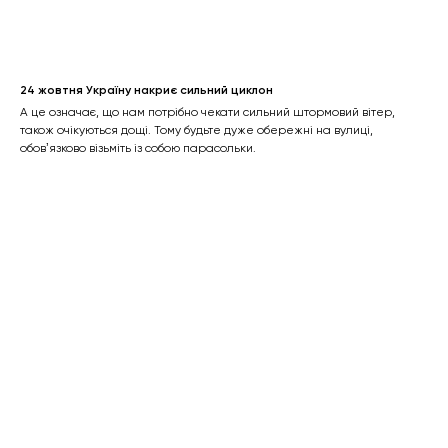
24 жовтня Україну накриє сильний циклон
А це означає, що нам потрібно чекати сильний штормовий вітер,
також очікуються дощі. Тому будьте дуже обережні на вулиці,
обовʼязково візьміть із собою парасольки.