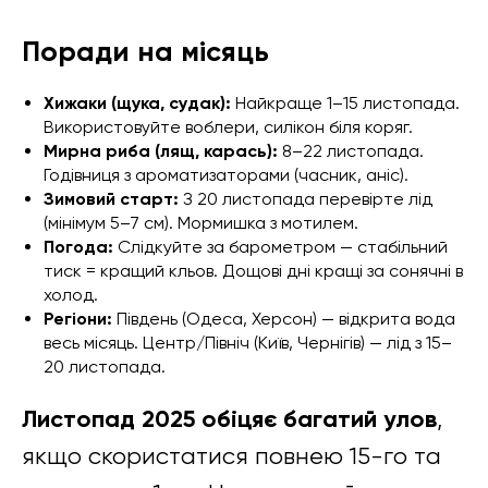
Поради на місяць
Хижаки (щука, судак):
Найкраще 1–15 листопада.
Використовуйте воблери, силікон біля коряг.
Мирна риба (лящ, карась):
8–22 листопада.
Годівниця з ароматизаторами (часник, аніс).
Зимовий старт:
З 20 листопада перевірте лід
(мінімум 5–7 см). Мормишка з мотилем.
Погода:
Слідкуйте за барометром — стабільний
тиск = кращий кльов. Дощові дні кращі за сонячні в
холод.
Регіони:
Південь (Одеса, Херсон) — відкрита вода
весь місяць. Центр/Північ (Київ, Чернігів) — лід з 15–
20 листопада.
Листопад 2025 обіцяє багатий улов
,
якщо скористатися повнею 15-го та