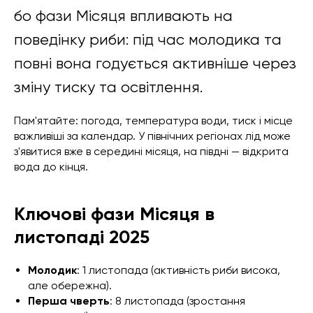
бо фази Місяця впливають на
поведінку риби: під час молодика та
повні вона годується активніше через
зміну тиску та освітлення.
Пам'ятайте: погода, температура води, тиск і місце
важливіші за календар. У північних регіонах лід може
з'явитися вже в середині місяця, на півдні — відкрита
вода до кінця.
Ключові фази Місяця в
листопаді 2025
Молодик
: 1 листопада (активність риби висока,
але обережна).
Перша чверть
: 8 листопада (зростання