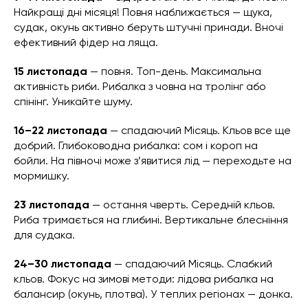
Найкращі дні місяця! Повня наближається — щука,
судак, окунь активно беруть штучні принади. Вночі
ефективний фідер на ляща.
15 листопада
— повня. Топ-день. Максимальна
активність риби. Рибалка з човна на тролінг або
спінінг. Уникайте шуму.
16–22 листопада
— спадаючий Місяць. Кльов все ще
добрий. Глибоководна рибалка: сом і короп на
бойли. На півночі може з’явитися лід — переходьте на
мормишку.
23 листопада
— остання чверть. Середній кльов.
Риба тримається на глибині. Вертикальне блесніння
для судака.
24–30 листопада
— спадаючий Місяць. Слабкий
кльов. Фокус на зимові методи: лідова рибалка на
балансир (окунь, плотва). У теплих регіонах — донка.