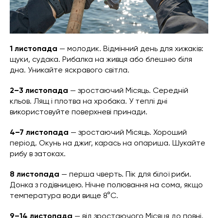
1 листопада
— молодик. Відмінний день для хижаків:
щуки, судака. Рибалка на живця або блешню біля
дна. Уникайте яскравого світла.
2–3 листопада
— зростаючий Місяць. Середній
кльов. Лящ і плотва на хробака. У теплі дні
використовуйте поверхневі принади.
4–7 листопада
— зростаючий Місяць. Хороший
період. Окунь на джиг, карась на опариша. Шукайте
рибу в затоках.
8 листопада
— перша чверть. Пік для білої риби.
Донка з годівницею. Нічне полювання на сома, якщо
температура води вище 8°C.
9–14 листопада
— від зростаючого Місяця до повні.