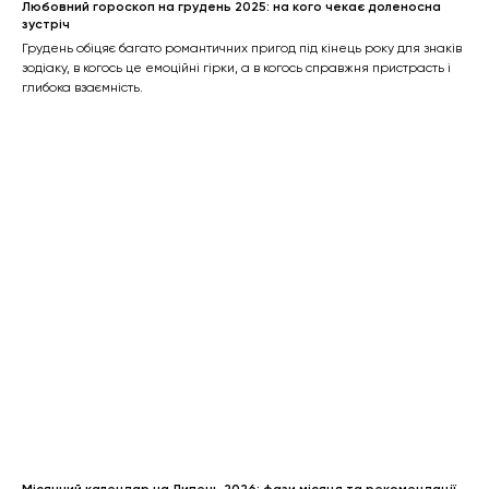
Любовний гороскоп на грудень 2025: на кого чекає доленосна
зустріч
Грудень обіцяє багато романтичних пригод під кінець року для знаків
зодіаку, в когось це емоційні гірки, а в когось справжня пристрасть і
глибока взаємність.