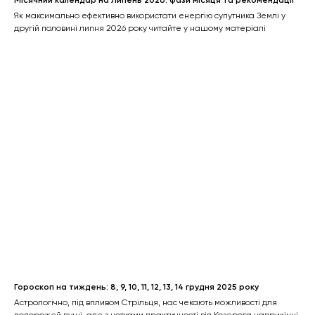
Місячний календар на Липень 2026: фази місяця та рекомендації
Як максимально ефективно використати енергію супутника Землі у
другій половині липня 2026 року читайте у нашому матеріалі
Гороскоп на тиждень: 8, 9, 10, 11, 12, 13, 14 грудня 2025 року
Астрологічно, під впливом Стрільця, нас чекають можливості для