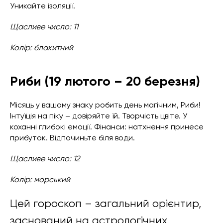
Уникайте ізоляції.
Щасливе число: 11
Колір: блакитний
Риби (19 лютого – 20 березня)
Місяць у вашому знаку робить день магічним, Риби!
Інтуїція на піку – довіряйте їй. Творчість цвіте. У
коханні глибокі емоції. Фінанси: натхнення принесе
прибуток. Відпочиньте біля води.
Щасливе число: 12
Колір: морський
Цей гороскоп – загальний орієнтир,
заснований на астрологічних