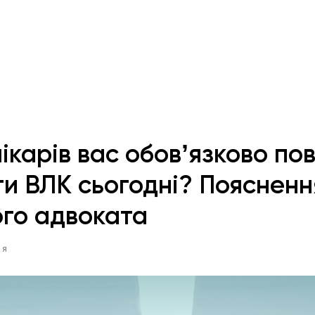
ікарів вас обовʼязково по
и ВЛК сьогодні? Поясненн
ого адвоката
ІЯ