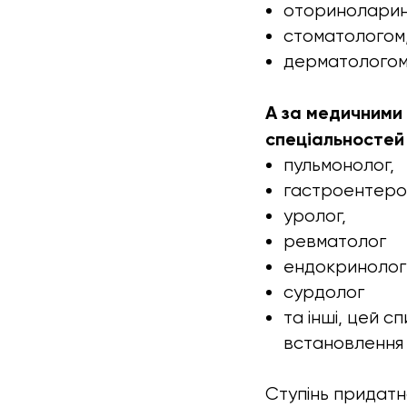
оториноларин
стоматологом
дерматологом
А за медичними
спеціальностей 
пульмонолог,
гастроентеро
уролог,
ревматолог
ендокринолог
сурдолог
та інші, цей с
встановлення 
Ступінь придатн