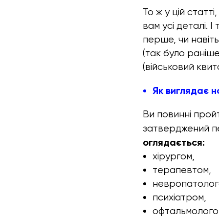
То ж у цій статт
вам усі деталі. 
перше, чи навіть
(так було раніш
(військовий квит
Як виглядає н
Ви повинні про
затверджений пе
оглядається:
хірургом,
терапевтом,
невропатолог
психіатром,
офтальмолого