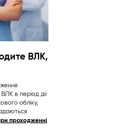
одите ВЛК,
дження
 ВЛК в період дії
ового обліку,
 задаються
при проходженні