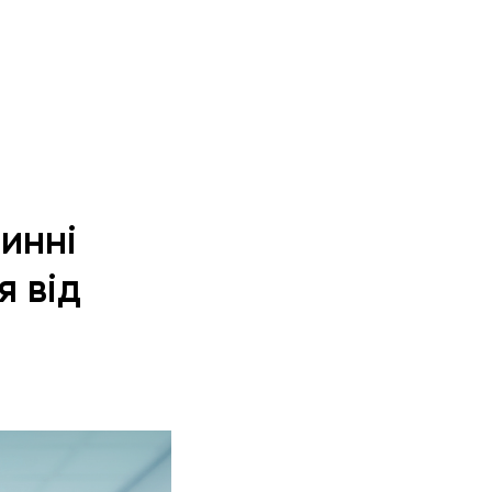
винні
я від