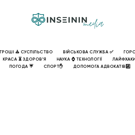
ГРОШІ ⛪ СУСПІЛЬСТВО
ВІЙСЬКОВА СЛУЖБА ✅
ГОРО
КРАСА ⏳ ЗДОРОВʼЯ
НАУКА ⌚ ТЕХНОЛОГІЇ
ЛАЙФХАК
ПОГОДА ☔
СПОРТ✋
ДОПОМОГА АДВОКАТІВ#️⃣