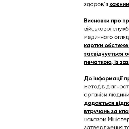
кожним
здоров’я
Висновки про п
військової служб
медичного огляд
картки обстеже
засвідчується 
печаткою, із з
До інформації п
методів діагност
організм людини)
додається відпо
втручань за кл
наказом Міністе
затвердження та