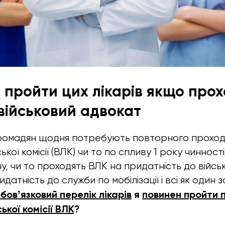
 пройти цих лікарів якщо прох
 військовий адвокат
громадян щодня потребують повторного прохо
кої комісії (ВЛК) чи то по спливу 1 року чинності
у, чи то проходять ВЛК на придатність до військ
идатність до служби по мобілізації і всі як один
бовʼязковий перелік лікарів
я
повинен пройти 
ької комісії ВЛК
?