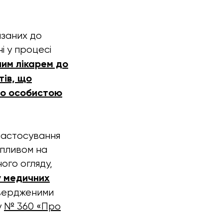
язаних до
ні у процесі
им лікарем до
тів, що
ого особистою
застосування
впливом на
ого огляду,
у медичних
твердженими
у
№ 360
«Про