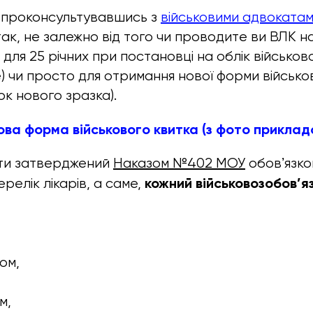
і, проконсультувавшись з
військовими адвоката
І так, не залежно від того чи проводите ви ВЛК н
 для 25 річних при постановці на облік військо
е) чи просто для отримання нової форми військо
ок нового зразка).
ова форма військового квитка (з фото приклад
йти затверджений
Наказом №402 МОУ
обовʼязко
кожний військовозобов’я
релік лікарів, а саме,
ом,
м,