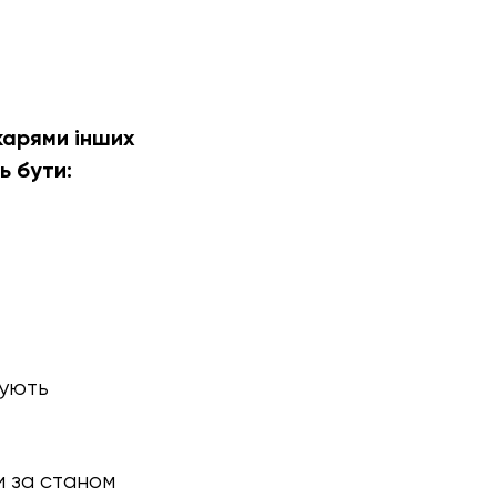
карями інших
ь бути:
бують
и за станом