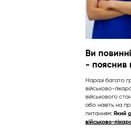
Ви повинні
- пояснив
Наразі багато 
військово-лікарсь
військового стан
або навіть на пр
Який
о
питанням:
військово-лікарс