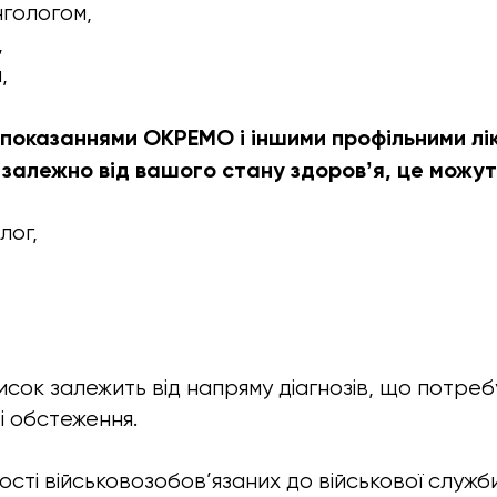
гологом,
,
,
 показаннями ОКРЕМО і іншими профільними лі
залежно від вашого стану здоровʼя, це можут
лог,
писок залежить від напряму діагнозів, що потре
і обстеження.
ості військовозобов’язаних до військової служб