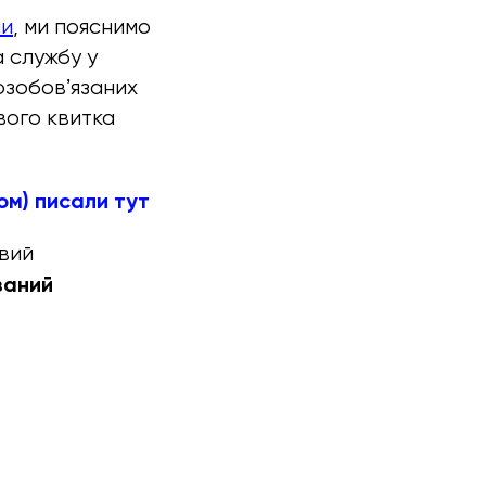
ми
, ми пояснимо
а службу у
возобовʼязаних
вого квитка
ом) писали тут
вий
заний