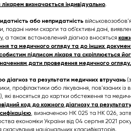
 лікарем визначається індивідуально
.
ридатність або непридатність
військовозобов’
и, подані ними скарги та об’єктивні дані, виявле
кожн
у, а також встановлений діагноз вносяться
ння та медичного огляду та до інших докумен
особистим підписом лікаря та скріплюється й
азначенням дати проведення медичного огляду.
ро діагноз та результати медичних втручань
(
ики, профілактики або лікування, пов’язаних із 
, які вносяться до картки обстеження та медичн
відний код до кожного діагнозу та результат
асифікацією
, визначеною НК 025 та НК 026, за
рства економіки України від 04 серпня 2021 рок
 скасування національних класифікаторів.