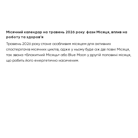
Місячний календар на травень 2026 року: фази Місяця, вплив на
роботу та здоровʼя
Травень 2026 року стане особливим місяцем для активних
спостерігачів місячних циклів, адже у ньому буде аж дві повні Місяця,
так звана «Блакитний Місяць» або Blue Moon у другій половині місяця,
що робить його енергетично насиченим.