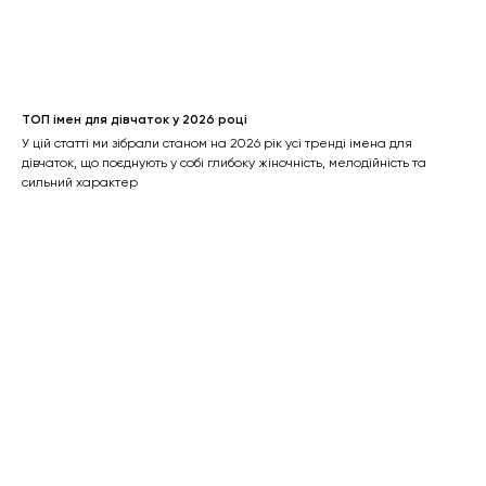
ТОП імен для дівчаток у 2026 році
У цій статті ми зібрали станом на 2026 рік усі тренді імена для
дівчаток, що поєднують у собі глибоку жіночність, мелодійність та
сильний характер