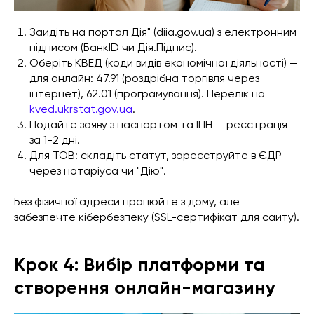
Зайдіть на портал Дія" (diia.gov.ua) з електронним
підписом (БанкID чи Дія.Підпис).
Оберіть КВЕД (коди видів економічної діяльності) —
для онлайн: 47.91 (роздрібна торгівля через
інтернет), 62.01 (програмування). Перелік на
kved.ukrstat.gov.ua
.
Подайте заяву з паспортом та ІПН — реєстрація
за 1-2 дні.
Для ТОВ: складіть статут, зареєструйте в ЄДР
через нотаріуса чи "Дію".
Без фізичної адреси працюйте з дому, але
забезпечте кібербезпеку (SSL-сертифікат для сайту).
Крок 4: Вибір платформи та
створення онлайн-магазину