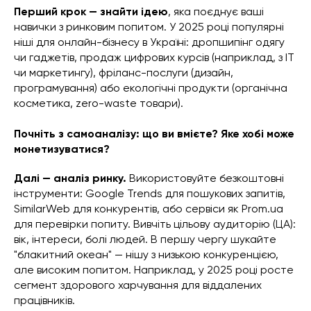
Перший крок — знайти ідею
, яка поєднує ваші
навички з ринковим попитом. У 2025 році популярні
ніші для онлайн-бізнесу в Україні: дропшипінг одягу
чи гаджетів, продаж цифрових курсів (наприклад, з IT
чи маркетингу), фріланс-послуги (дизайн,
програмування) або екологічні продукти (органічна
косметика, zero-waste товари).
Почніть з самоаналізу: що ви вмієте? Яке хобі може
монетизуватися?
Далі — аналіз ринку.
Використовуйте безкоштовні
інструменти: Google Trends для пошукових запитів,
SimilarWeb для конкурентів, або сервіси як Prom.ua
для перевірки попиту. Вивчіть цільову аудиторію (ЦА):
вік, інтереси, болі людей. В першу чергу шукайте
"блакитний океан" — нішу з низькою конкуренцією,
але високим попитом. Наприклад, у 2025 році росте
сегмент здорового харчування для віддалених
працівників.