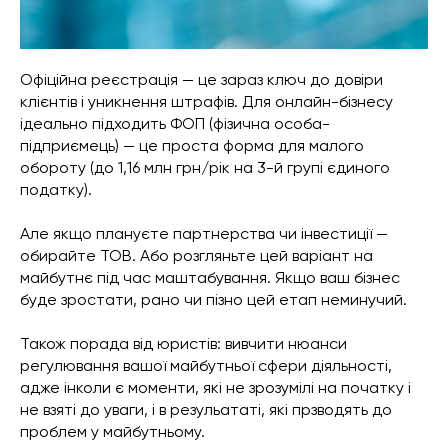
Офіційна реєстрація — це зараз ключ до довіри
клієнтів і уникнення штрафів. Для онлайн-бізнесу
ідеально підходить ФОП (фізична особа-
підприємець) — це проста форма для малого
обороту (до 1,16 млн грн/рік на 3-й групі єдиного
податку).
Але якщо плануєте партнерства чи інвестиції —
обирайте ТОВ. Або розгляньте цей варіант на
майбутнє під час маштабування. Якщо ваш бізнес
буде зростати, рано чи пізно цей етап неминучий.
Також порада від юристів: вивчити нюанси
регулювання вашої майбутньої сфери діяльності,
адже інколи є моменти, які не зрозумілі на початку і
не взяті до уваги, і в резульататі, які прзводять до
проблем у майбутньому.