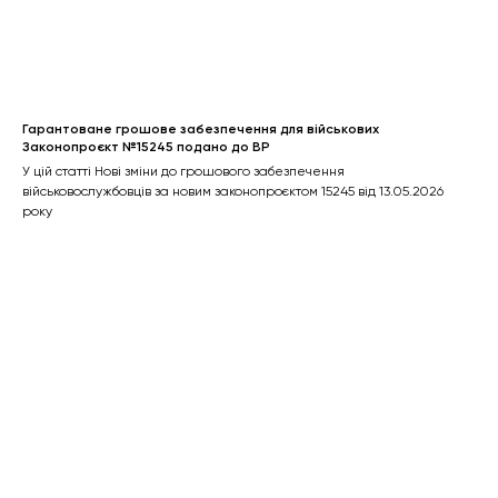
Гарантоване грошове забезпечення для військових
Законопроєкт №15245 подано до ВР
У цій статті Нові зміни до грошового забезпечення
військовослужбовців за новим законопроєктом 15245 від 13.05.2026
року