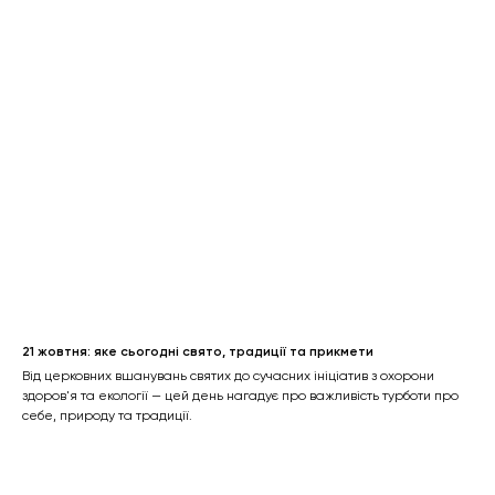
21 жовтня: яке сьогодні свято, традиції та прикмети
Від церковних вшанувань святих до сучасних ініціатив з охорони
здоров'я та екології — цей день нагадує про важливість турботи про
себе, природу та традиції.