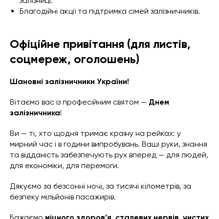
залізниці.
Благодійні акції та підтримка сімей залізничників.
Офіційне привітання (для листів,
соцмереж, оголошень)
Шановні залізничники України!
Вітаємо вас із професійним святом —
Днем
залізничника
!
Ви — ті, хто щодня тримає країну на рейках: у
мирний час і в години випробувань. Ваші руки, знання
та відданість забезпечують рух вперед — для людей,
для економіки, для перемоги.
Дякуємо за безсонні ночі, за тисячі кілометрів, за
безпеку мільйонів пасажирів.
Бажаємо
міцного здоров’я, сталевих нервів, чистих