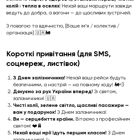
колій
і
тепла в оселях
! Нехай ваші маршрути завжди
ведуть до добра, а вагони — до щасливих зустрічей.
З повагою та вдячністю, [Ваше ім’я / колектив /
організація] 🇺🇦🚂
Короткі привітання (для SMS,
соцмереж, листівок)
З Днем залізничника!
Нехай ваші рейси будуть
безпечними, а настрій — на повному ходу! 🚂💨
Дякуємо за рух України вперед!
Зі святом,
залізничники! 🇺🇦
Чисті колії, зелене світло, щасливі пасажири —
вам у подарунок!
З Днем залізничника!
Ви — серцебиття країни.
Вітаємо з професійним
святом! ❤️🚆
Нехай ваші мрії їдуть першим класом!
З Днем
залізничника! ✨