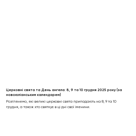
Церковні свята та День ангела: 8, 9 та 10 грудня 2025 року (за
новоюліанським календарем)
Розглянемо, які великі церковні свята припадають на 8, 9 та 10
грудня, а також хто святкує в ці дні свої іменини.