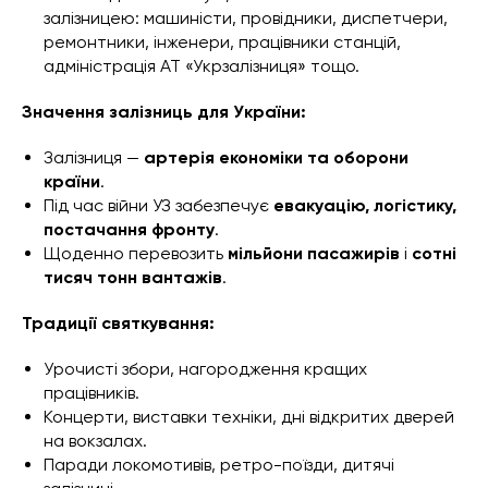
залізницею: машиністи, провідники, диспетчери,
ремонтники, інженери, працівники станцій,
адміністрація АТ «Укрзалізниця» тощо.
Значення залізниць для України:
Залізниця —
артерія економіки та оборони
країни
.
Під час війни УЗ забезпечує
евакуацію, логістику,
постачання фронту
.
Щоденно перевозить
мільйони пасажирів
і
сотні
тисяч тонн вантажів
.
Традиції святкування:
Урочисті збори, нагородження кращих
працівників.
Концерти, виставки техніки, дні відкритих дверей
на вокзалах.
Паради локомотивів, ретро-поїзди, дитячі