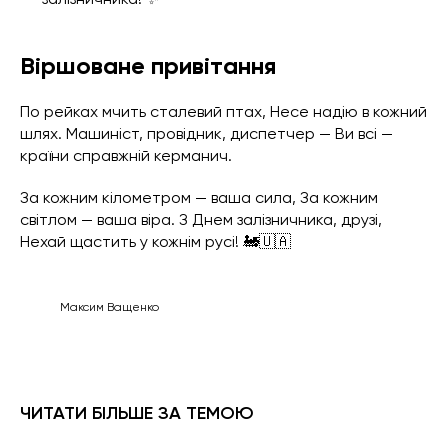
Віршоване привітання
По рейках мчить сталевий птах, Несе надію в кожний
шлях. Машиніст, провідник, диспетчер — Ви всі —
країни справжній керманич.
За кожним кілометром — ваша сила, За кожним
світлом — ваша віра. З Днем залізничника, друзі,
Нехай щастить у кожнім русі! 🚂🇺🇦
Максим Ващенко
ЧИТАТИ БІЛЬШЕ ЗА ТЕМОЮ