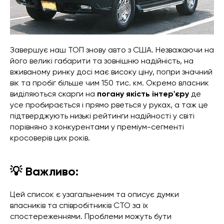
Завершує наш ТОП знову авто з США. Незважаючи на
його великі габарити та зовнішню надійність, на
вживаному ринку досі має високу ціну, попри значний
вік та пробіг більше чим 150 тис. км. Окремо власник
виділяються скарги на
погану якість інтер'єру
де
усе пробирається і прямо рветься у руках, а таж це
підтверджують низькі рейтинги надійності у світі
порівняно з конкурентами у преміум-сегменті
кросоверів цих років.
💡 Важливо:
Цей список є узагальненим та описує думки
власників та співробітників СТО за їх
спостереженнями. Проблеми можуть бути