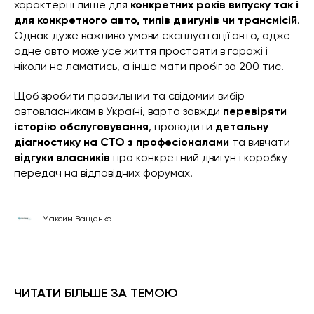
характерні лише для
конкретних років випуску так і
для конкретного авто, типів двигунів чи трансмісій
.
Однак дуже важливо умови експлуатації авто, адже
одне авто може усе життя простояти в гаражі і
ніколи не ламатись, а інше мати пробіг за 200 тис.
Щоб зробити правильний та свідомий вибір
автовласникам в Україні, варто завжди
перевіряти
історію обслуговування
, проводити
детальну
діагностику на СТО з професіоналами
та вивчати
відгуки власників
про конкретний двигун і коробку
передач на відповідних форумах.
Максим Ващенко
ЧИТАТИ БІЛЬШЕ ЗА ТЕМОЮ