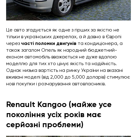
Це авто згадується як одне з гірших за якістю не
тільки в українських джерелах, а й давно в Європі
через
часті поломки двигунів
та кондиціонера, а
також загалом Опель як народний бюджетний-
економ автомобіль вважається не дуже вдалою
моделлю для тих хто цінує якість та надійність.
Однак низька вартість на ринку України на вказані
вживані моделі (від 2,000 до 5,000 доларів) стимулює
нові покупки і розчарування автовласників.
Renault Kangoo (майже усе
покоління усіх років має
серйозні проблеми)