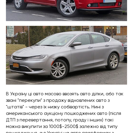
В Україну ці авто масово ввозять авто ділки, або так
звані "перекупи" з продажу відновлених авто з
"штатів" - через їх низку собівартість. Нині з
американського аукціону пошкоджених авто (після
ДТП з перевертання, потопу, граду і інших) такі
можна викупити за 1000$-2500$ залежно від типу
пошкодження, а в Україні на авто платформах з