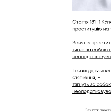
Стаття 181-1 КУ
проституцію на т
Заняття простит
тягне за собою 
неоподатковуван
Ті самі дії, вчи
стягнення, -
тягнуть за собо
неоподатковуван