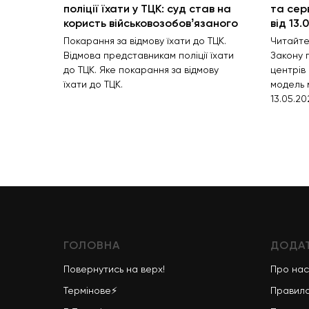
поліції їхати у ТЦК: суд став на
та сер
користь військовозобовʼязаного
від 13.
Покарання за відмову їхати до ТЦК.
Читайте
Відмова представникам поліції їхати
Закону 
до ТЦК. Яке покарання за відмову
центрів
їхати до ТЦК.
модель м
13.05.20
ГОЛОВНА
ДОДАТ
Повернутись на верх!
Про нас
Термінове
⚡
Правила