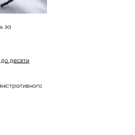
ь за
 до десяти
міністративного