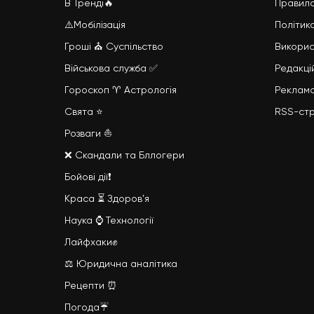
В Тренді
🔥
Правила
⚠️Мобілізація
Політик
Гроші
⛪
Суспільство
Викорис
Військова служба
✅
Редакці
Гороскоп ♈ Астрологія
Реклам
Свята ⭐
RSS-стр
Розваги ⛵
❌ Скандали та Бллогери
Бойові дії
❗
Краса
⏳
Здоровʼя
Наука
⌚
Технології
Лайфхаки
✊
⚖️ Юридична аналітика
Рецепти ⏰
Погода☔