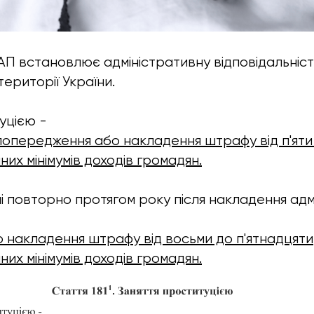
пАП встановлює адміністративну відповідальніст
ериторії України.
уцією -
попередження або накладення штрафу від п'яти
их мінімумів доходів громадян.
нені повторно протягом року після накладення ад
ю накладення штрафу від восьми до п'ятнадцяти
их мінімумів доходів громадян.