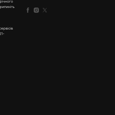
-річного
рипиніть
ервісів
21-