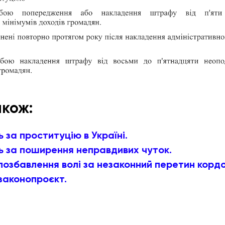
акож:
ь за проституцію в Україні.
ь за поширення неправдивих чуток.
в позбавлення волі за незаконний перетин кордо
законопроєкт.