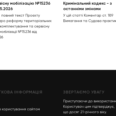
вісну мобілізацію №15236
Кримінальний кодекс - з
05.2026
останніми змінами
 повний текст Проєкту
У цій статті Коментар ст. 189
про реформу територіальних
Вимагання та Судова практи
 комплектування та сервісну
обілізації №15236 від
26
КОВА ІНФОРМАЦІЯ
ЗВЕРТАЄМО УВАГУ
Приступаючи до використанн
Користувач цим підтверджує,
 користування сайтом
що досяг 21-річного віку.