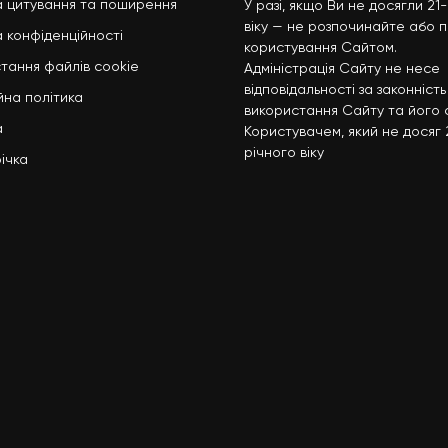
 цитування та поширення
У разі, якщо Ви не досягли 21
віку — не розпочинайте або п
а конфіденційності
користування Сайтом.
тання файлів cookie
Адміністрація Сайту не несе
відповідальності за законність
йна політика
використання Сайту та його с
а
Користувачем, який не досяг 
річного віку
ічка