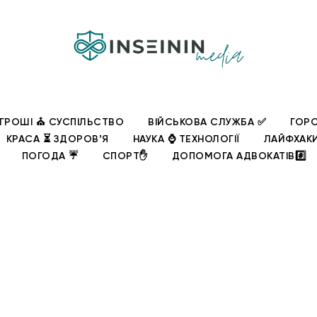
ГРОШІ ⛪ СУСПІЛЬСТВО
ВІЙСЬКОВА СЛУЖБА ✅
ГОРО
КРАСА ⏳ ЗДОРОВʼЯ
НАУКА ⌚ ТЕХНОЛОГІЇ
ЛАЙФХАК
ПОГОДА ☔
СПОРТ✋
ДОПОМОГА АДВОКАТІВ#️⃣