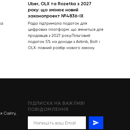
Uber, OLX та Rozetka з 2027
року: що змінює новий
законопроект №4836-IX
ка
Рада підтримала податок для
цифрових платформ: що зміниться для
продавців з 2027 року.Пільговий
податок 5% на доходи з Airbnb, Bolt і
OLX: повний розбір нового закону.
ПІДПИСКА НА ВАЖЛИВІ
ПОВІДОМЛЕННЯ
я Сайту,