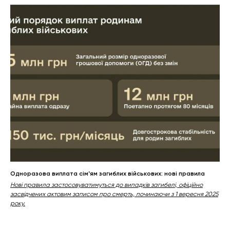
Одноразова виплата сімʼям загиблих військових: нові правила
Нові правила застосовуватимуться до випадків загибелі, офіційно
засвідчених актовим записом про смерть, починаючи з 1 вересня 2025
року.