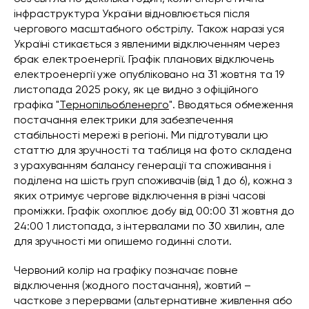
інфраструктура України відновлюється після
чергового масштабного обстрілу. Також наразі уся
Україні стикається з явленими відключенням через
брак електроенергії. Графік планових відключень
електроенергії уже опубліковано на 31 жовтня та 19
листопада 2025 року, як це видно з офіційного
графіка "
Тернопільобленерго
". Вводяться обмеження
постачання електрики для забезпечення
стабільності мережі в регіоні. Ми підготували цю
статтю для зручності та таблиця на фото складена
з урахуванням балансу генерації та споживання і
поділена на шість груп споживачів (від 1 до 6), кожна з
яких отримує чергове відключення в різні часові
проміжки. Графік охоплює добу від 00:00 31 жовтня до
24:00 1 листопада, з інтервалами по 30 хвилин, але
для зручності ми опишемо годинні слоти.
Червоний колір на графіку позначає повне
відключення (жодного постачання), жовтий –
часткове з перервами (альтернативне живлення або