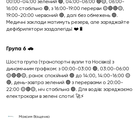
00:00-04:00 зелений 🟢, 04:00-06:00 🔴🟡, 06:00-
16:00 стабільно 🟢, з 16:00-19:00 перерви 🟡🔴🔴🟡,
19:00-20:00 червоний 🔴, далі без обмежень 🟢.
Медичні заклади матимуть резерв, але заряджайте
дефібрилятори заздалегідь! ❤️🔋
Група 6 🚗
Шоста група (транспортні вузли та Носівка) з
динамічним графіком: з 00:00-03:00 🟢, 03:00-06:00
🟡🔴🔴🟡, ранок спокійний 🟢 до 14:00, 14:00-16:00 🟡
🔴, день-завтра зелений 🟢 з перервами о 20:00-
22:00 🟡🔴🟡, ніч стабільна 🟢. Для водіїв: заряджаємо
електрокари в зелені слоти! 🚀⚡
Максим Ващенко