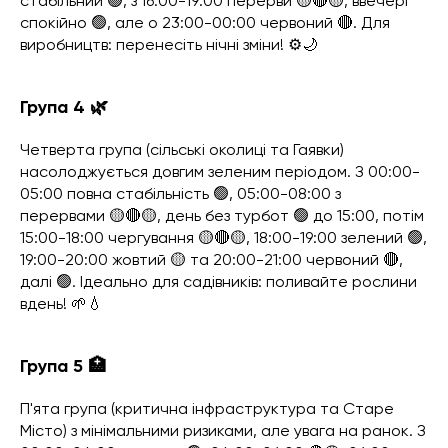
стабільний 🟢, з 16:00-19:00 перерви 🟡🔴🟡, ввечері
спокійно 🟢, але о 23:00-00:00 червоний 🔴. Для
виробництв: перенесіть нічні зміни! ⚙️🌙
Група 4 🌿
Четверта група (сільські околиці та Гаявки)
насолоджується довгим зеленим періодом. З 00:00-
05:00 повна стабільність 🟢, 05:00-08:00 з
перервами 🟡🔴🟡, день без турбот 🟢 до 15:00, потім
15:00-18:00 чергування 🟡🔴🟡, 18:00-19:00 зелений 🟢,
19:00-20:00 жовтий 🟡 та 20:00-21:00 червоний 🔴,
далі 🟢. Ідеально для садівників: поливайте рослини
вдень! 🌱💧
Група 5 🏥
П'ята група (критична інфраструктура та Старе
Місто) з мінімальними ризиками, але увага на ранок. З