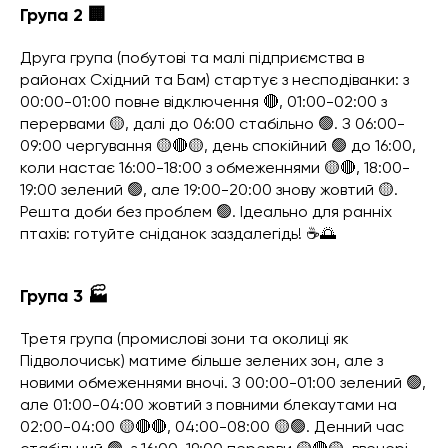
Група 2 🏢
Друга група (побутові та малі підприємства в
районах Східний та Бам) стартує з несподіванки: з
00:00-01:00 повне відключення 🔴, 01:00-02:00 з
перервами 🟡, далі до 06:00 стабільно 🟢. З 06:00-
09:00 чергування 🟡🔴🟡, день спокійний 🟢 до 16:00,
коли настає 16:00-18:00 з обмеженнями 🟡🔴, 18:00-
19:00 зелений 🟢, але 19:00-20:00 знову жовтий 🟡.
Решта доби без проблем 🟢. Ідеально для ранніх
птахів: готуйте сніданок заздалегідь! ☕🌅
Група 3 🏭
Третя група (промислові зони та околиці як
Підволочиськ) матиме більше зелених зон, але з
новими обмеженнями вночі. З 00:00-01:00 зелений 🟢,
але 01:00-04:00 жовтий з повними блекаутами на
02:00-04:00 🟡🔴🔴, 04:00-08:00 🟡🟢. Денний час