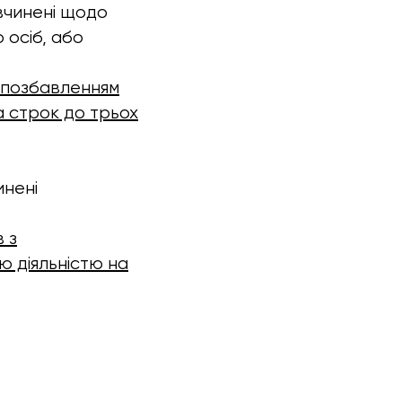
вчинені щодо
 осіб, або
з позбавленням
а строк до трьох
инені
 з
ю діяльністю на