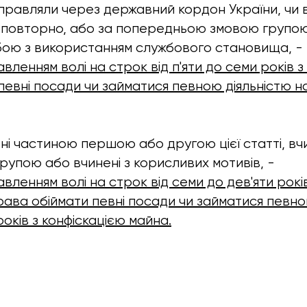
равляли через державний кордон України, чи 
бо повторно, або за попередньою змовою групою
ою з використанням службового становища, -
вленням волі на строк від п'яти до семи років 
певні посади чи займатися певною діяльністю н
ені частиною першою або другою цієї статті, вч
рупою або вчинені з корисливих мотивів, -
ленням волі на строк від семи до дев'яти років
ава обіймати певні посади чи займатися певно
оків з конфіскацією майна.