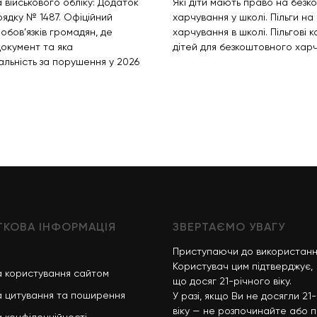
 військового обліку: Додаток
Які діти мають право на безк
рядку № 1487. Офіційний
харчування у школі. Пільги на
обов’язків громадян, де
харчування в школі. Пільгові к
документ та яка
дітей для безкоштовного харч
дальність за порушення у 2026
КОВА ІНФОРМАЦІЯ
ЗВЕРТАЄМО УВАГУ
Приступаючи до використанн
Користувач цим підтверджує,
 користування сайтом
що досяг 21-річного віку.
 цитування та поширення
У разі, якщо Ви не досягли 21
віку — не розпочинайте або п