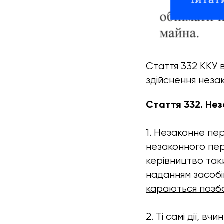
Стаття 332 ККУ 
здійснення неза
Стаття 332. Не
1. Незаконне пе
незаконного пер
керівництво так
наданням засобі
караються позбав
2. Ті самі дії, 