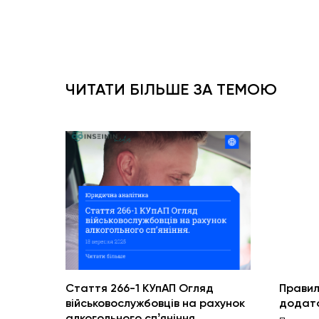
ЧИТАТИ БІЛЬШЕ ЗА ТЕМОЮ
Стаття 266-1 КУпАП Огляд
Правил
військовослужбовців на рахунок
додато
алкогольного спʼяніння.