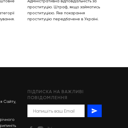
оштовне
Адміністративна відповідальність за
проституцію. Штраф, якщо займатись
атегорії
проституцією. Яке покарання
ування.
проституцію передбачене в Україні.
ПІДПИСКА НА ВАЖЛИВІ
ПОВІДОМЛЕННЯ
я Сайту,
-річного
рипиніть