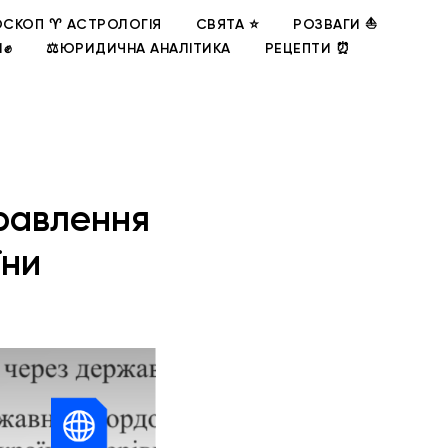
СКОП ♈ АСТРОЛОГІЯ
СВЯТА ⭐
РОЗВАГИ ⛵
И✊
⚖️ЮРИДИЧНА АНАЛІТИКА
РЕЦЕПТИ ⏰
равлення
їни