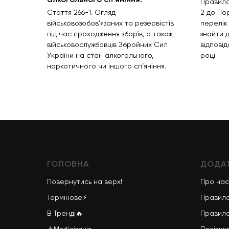
Правила
Стаття 266-1. Огляд
2 до По
військовозобов’язаних та резервістів
перелік 
під час проходження зборів, а також
знайти 
військовослужбовців Збройних Сил
відпові
України на стан алкогольного,
році.
наркотичного чи іншого сп’яніння.
ГОЛОВНА
ДОДАТ
Повернутись на верх!
Про нас
Термінове
⚡
Правила
В Тренді
🔥
Правила