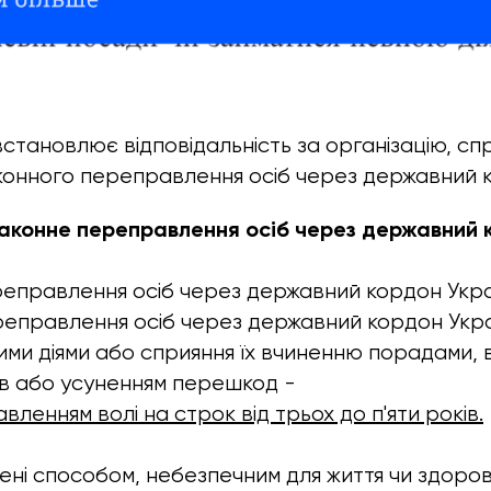
встановлює відповідальність за організацію, сп
конного переправлення осіб через державний 
законне переправлення осіб через державний 
реправлення осіб через державний кордон Украї
еправлення осіб через державний кордон Укра
ими діями або сприяння їх вчиненню порадами, в
в або усуненням перешкод -
ленням волі на строк від трьох до п'яти років.
вчинені способом, небезпечним для життя чи здоров