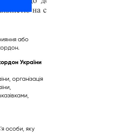
рияння або
кордон.
кордон України
ни, організація
їни,
казівками,
'я особи, яку