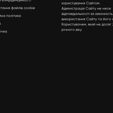
а конфіденційності
користування Сайтом.
тання файлів cookie
Адміністрація Сайту не несе
відповідальності за законність
йна політика
використання Сайту та його с
а
Користувачем, який не досяг 
річного віку
ічка