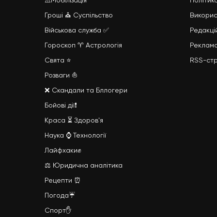
⚠️Мобілізація
Політик
Гроші
⛪
Суспільство
Викорис
Військова служба
✅
Редакці
Гороскоп ♈ Астрологія
Реклам
Свята ⭐
RSS-стр
Розваги ⛵
❌ Скандали та Бллогери
Бойові дії
❗
Краса
⏳
Здоровʼя
Наука
⌚
Технології
Лайфхаки
✊
⚖️ Юридична аналітика
Рецепти ⏰
Погода☔
Спорт
✋