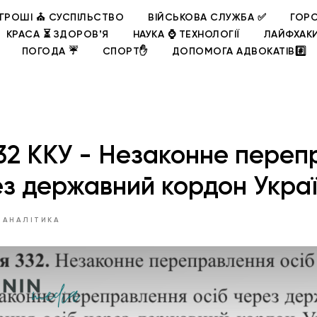
ГРОШІ ⛪ СУСПІЛЬСТВО
ВІЙСЬКОВА СЛУЖБА ✅
ГОРО
КРАСА ⏳ ЗДОРОВʼЯ
НАУКА ⌚ ТЕХНОЛОГІЇ
ЛАЙФХАК
ПОГОДА ☔
СПОРТ✋
ДОПОМОГА АДВОКАТІВ#️⃣
32 ККУ - Незаконне переп
ез державний кордон Укра
 АНАЛІТИКА