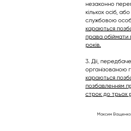
незаконно переп
кількох осіб, а
службовою особ
караються позба
права обіймати 
років.
3. Дії, передбач
організованою г
караються позбав
позбавленням пр
строк до трьох р
Максим Ващенко