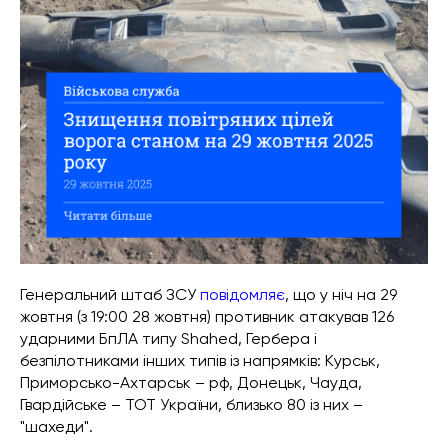
Генеральний штаб ЗСУ
повідомляє
, що у ніч на 29
жовтня (з 19:00 28 жовтня) противник атакував 126
ударними БпЛА типу Shahed, Гербера і
безпілотниками інших типів із напрямків: Курськ,
Приморсько-Ахтарськ – рф, Донецьк, Чауда,
Гвардійське – ТОТ України, близько 80 із них –
"шахеди".