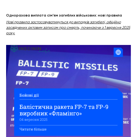
Одноразова виплата сімʼям загиблих військових: нові правила
Нові правила застосовуватимуться до випадків загибелі, офіційно
засвідчених актовим записом про смерть, починаючи з 1 вересня 2025
року.