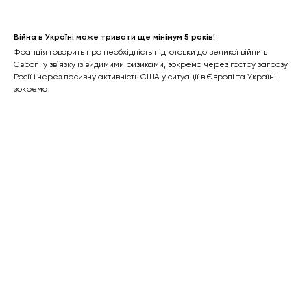
Війна в Україні може тривати ще мінімум 5 років!
Франція говорить про необхідність підготовки до великої війни в
Європі у звʼязку із видимими ризиками, зокрема через гостру загрозу
Росії і через пасивну активність США у ситуації в Європі та Україні
зокрема.