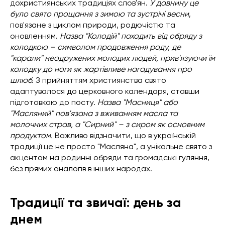
дохристиянських традиціях слов'ян.
У давнину це
було свято прощання з зимою та зустрічі весни
,
пов'язане з циклом природи, родючістю та
оновленням.
Назва "Колодій" походить від обряду з
колодкою – символом продовження роду, де
"карали" неодружених молодих людей, прив'язуючи їм
колодку до ноги як жартівливе нагадування про
шлюб.
З прийняттям християнства свято
адаптувалося до церковного календаря, ставши
підготовкою до посту.
Назва "Масниця" або
"Масляний" пов'язана з вживанням масла та
молочних страв, а "Сирний" – з сиром як основним
продуктом.
Важливо відзначити, що в українській
традиції це не просто "Масляна", а унікальне свято з
акцентом на родинні обряди та громадські гуляння,
без прямих аналогів в інших народах.
Традиції та звичаї: день за
днем