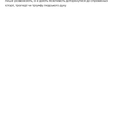
лише розважають, а й дають можливість доторкнутися до справжньої
історії, трагедії чи тріумфу людського духу.