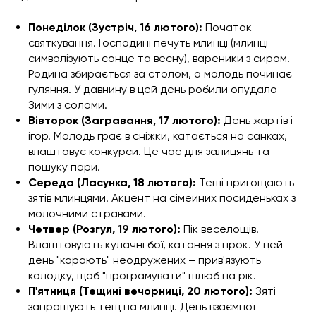
Понеділок (Зустріч, 16 лютого):
Початок
святкування. Господині печуть млинці (млинці
символізують сонце та весну), вареники з сиром.
Родина збирається за столом, а молодь починає
гуляння. У давнину в цей день робили опудало
Зими з соломи.
Вівторок (Загравання, 17 лютого):
День жартів і
ігор. Молодь грає в сніжки, катається на санках,
влаштовує конкурси. Це час для залицянь та
пошуку пари.
Середа (Ласунка, 18 лютого):
Тещі пригощають
зятів млинцями. Акцент на сімейних посиденьках з
молочними стравами.
Четвер (Розгул, 19 лютого):
Пік веселощів.
Влаштовують кулачні бої, катання з гірок. У цей
день "карають" неодружених – прив'язують
колодку, щоб "програмувати" шлюб на рік.
П'ятниця (Тещині вечорниці, 20 лютого):
Зяті
запрошують тещ на млинці. День взаємної