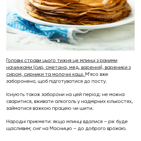
Головні страви цього тижня це млинці з різними
начинками (сир, сметана, мед, варення), вареники з
сиром, сирники та молочні каші.
М'ясо вже
заборонено, щоб підготуватися до посту.
Існують також заборони на цей період: не можна
сваритися, вживати алкоголь у надмірних кількостях,
займатися важкою працею чи шити.
Народні прикмети: якщо млинці вдалися – рік буде
щасливим; сніг на Масницю – до доброго врожаю.