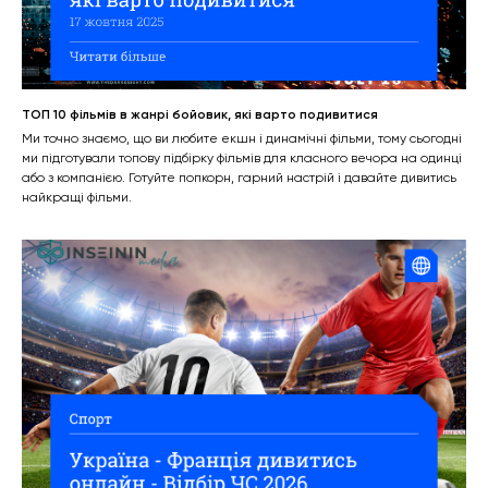
ТОП 10 фільмів в жанрі бойовик, які варто подивитися
Ми точно знаємо, що ви любите екшн і динамічні фільми, тому сьогодні
ми підготували топову підбірку фільмів для класного вечора на одинці
або з компанією. Готуйте попкорн, гарний настрій і давайте дивитись
найкращі фільми.