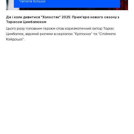
Де і коли дивитися "Холостяк" 2025: Прем'єра нового сезону з
Тарасом Цимбалюком
Цього разу головним героєм став харизматичний актор Тарас
Цимбалюк, відомий ролями в серіалах "Кріпосна" та "Спіймати
Кайдаша".