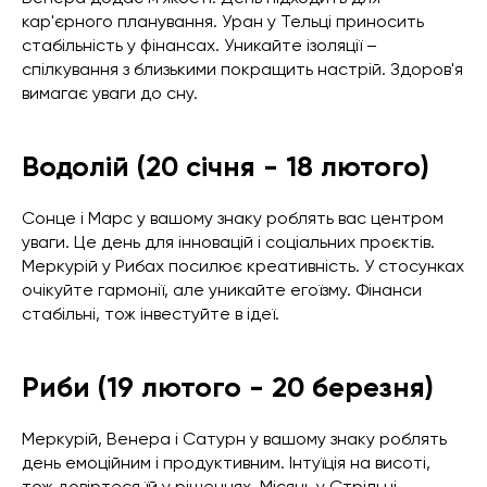
кар'єрного планування. Уран у Тельці приносить
стабільність у фінансах. Уникайте ізоляції –
спілкування з близькими покращить настрій. Здоров'я
вимагає уваги до сну.
Водолій (20 січня - 18 лютого)
Сонце і Марс у вашому знаку роблять вас центром
уваги. Це день для інновацій і соціальних проєктів.
Меркурій у Рибах посилює креативність. У стосунках
очікуйте гармонії, але уникайте егоїзму. Фінанси
стабільні, тож інвестуйте в ідеї.
Риби (19 лютого - 20 березня)
Меркурій, Венера і Сатурн у вашому знаку роблять
день емоційним і продуктивним. Інтуїція на висоті,
тож довіртеся їй у рішеннях. Місяць у Стрільці