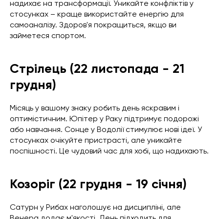
надихає на трансформації. Уникайте конфліктів у
стосунках – краще використайте енергію для
самоаналізу. Здоров'я покращиться, якщо ви
займетеся спортом.
Стрілець (22 листопада - 21
грудня)
Місяць у вашому знаку робить день яскравим і
оптимістичним. Юпітер у Раку підтримує подорожі
або навчання. Сонце у Водолії стимулює нові ідеї. У
стосунках очікуйте пристрасті, але уникайте
поспішності. Це чудовий час для хобі, що надихають.
Козоріг (22 грудня - 19 січня)
Сатурн у Рибах наголошує на дисципліні, але
Венера додає м'якості. День підходить для