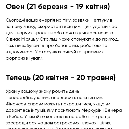
Овен (21 березня - 19 квітня)
Сьогодні ваша енергія на піку, завдяки Нептуну в
вашому знаку, скористайтесь цим. Це чудовий час
для творчих проєктів або початку чогось нового.
Однак Місяць у Стрільці може спонукати до пригод,
тож не забувайте про баланс між роботою та
відпочинком. У стосунках очікуйте приємних
сюрпризів і уваги.
Телець (20 квітня - 20 травня)
Уран у вашому знаку робить день
непередбачуваним, але досить позитивним.
Фінансові справи можуть покращитися, якщо ви
довіритесь інтуїції, яку посилюють Меркурій і Венера
в Рибах. Уникайте конфліктів на роботі – краще
зосередьтеся на довгострокових планах і цілях,