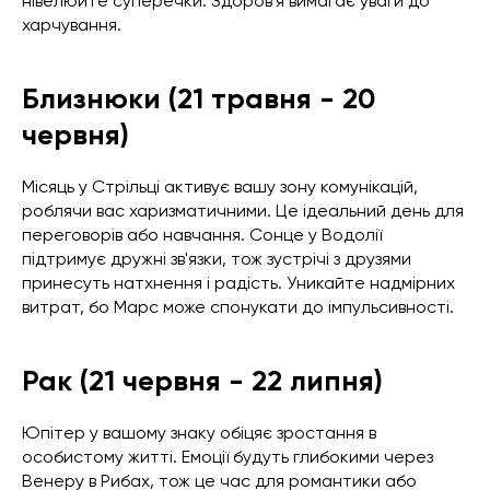
нівелюйте суперечки. Здоров'я вимагає уваги до
харчування.
Близнюки (21 травня - 20
червня)
Місяць у Стрільці активує вашу зону комунікацій,
роблячи вас харизматичними. Це ідеальний день для
переговорів або навчання. Сонце у Водолії
підтримує дружні зв'язки, тож зустрічі з друзями
принесуть натхнення і радість. Уникайте надмірних
витрат, бо Марс може спонукати до імпульсивності.
Рак (21 червня - 22 липня)
Юпітер у вашому знаку обіцяє зростання в
особистому житті. Емоції будуть глибокими через
Венеру в Рибах, тож це час для романтики або