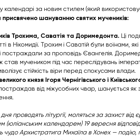
 календарі за новим стилем (який використову
я присвячено шануванню святих мучеників:
иків Трохима, Саватія та Доримедонта.
Ці под
ітті в Нікомидії. Трохим і Саватій були воїнами, як
і постраждали за проповідь Євангелія. Дориме
ж став мучеником під час переслідувань імпер
имволізує стійкість віри перед спокусами влади.
еликого князя Ігоря Чернігівського і Київськог
 постраждав від міжусобних чвар, шанується як 
ення.
дня проводять літургії, моляться за захист від 
м (юліанським календарем) 19 вересня відпові
 чудо Архистратига Михаїла в Хонех — подію, п