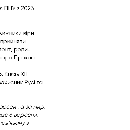
є ПЦУ з 2023
вижники віри
і прийняли
донт, родич
атора Прокла.
о.
Князь XII
захисник Русі та
єресей та за мир.
дає 6 вересня,
ов’язану з