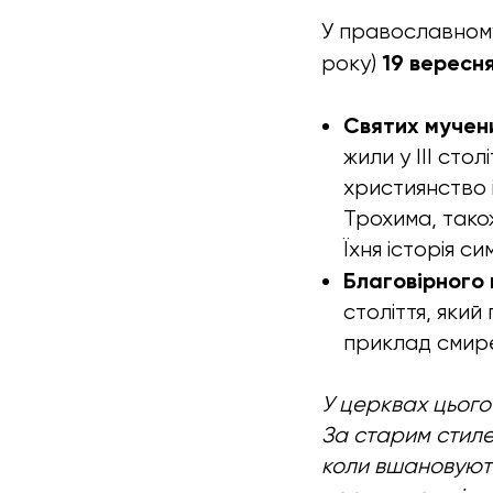
У православному
19 вересн
року)
Святих мучен
жили у III стол
християнство 
Трохима, тако
Їхня історія с
Благовірного в
століття, який
приклад смир
У церквах цього 
За старим стиле
коли вшановують