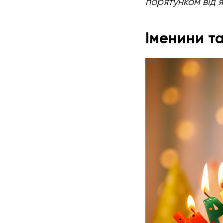
порятунком від 
Іменини т