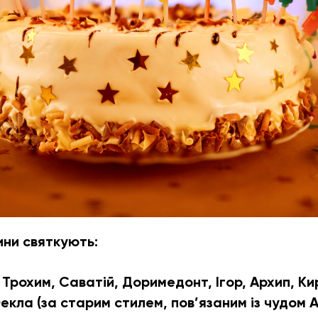
ини святкують:
Трохим, Саватій, Доримедонт, Ігор, Архип, Ки
:
екла (за старим стилем, пов’язаним із чудом