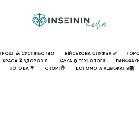
ГРОШІ ⛪ СУСПІЛЬСТВО
ВІЙСЬКОВА СЛУЖБА ✅
ГОРО
КРАСА ⏳ ЗДОРОВʼЯ
НАУКА ⌚ ТЕХНОЛОГІЇ
ЛАЙФХАК
ПОГОДА ☔
СПОРТ✋
ДОПОМОГА АДВОКАТІВ#️⃣