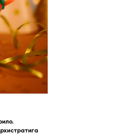
рило.
 Архистратига