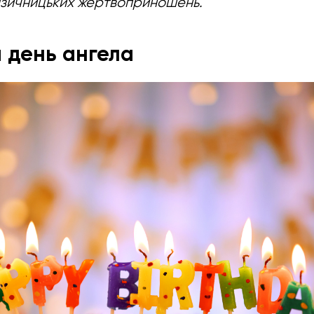
язичницьких жертвоприношень.
а день ангела