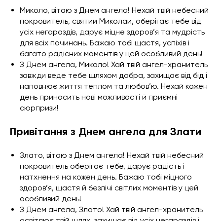
Миколо, вітаю з Днем ангела! Нехай твій небесний
покровитель, святий Миколай, оберігає тебе від
усіх негараздів, дарує міцне здоров’я та мудрість
для всіх починань. Бажаю тобі щастя, успіхів і
багато радісних моментів у цей особливий день!
З Днем ангела, Миколо! Хай твій ангел-хранитель
завжди веде тебе шляхом добра, захищає від бід і
наповнює життя теплом та любов’ю. Нехай кожен
день приносить нові можливості й приємні
сюрпризи!
Привітання з Днем ангела для Злати
Злато, вітаю з Днем ангела! Нехай твій небесний
покровитель оберігає тебе, дарує радість і
натхнення на кожен день. Бажаю тобі міцного
здоров’я, щастя й безлічі світлих моментів у цей
особливий день!
З Днем ангела, Злато! Хай твій ангел-хранитель
освітлює твій шлях, захищає від усіх негараздів і