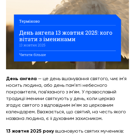
День ангела
— це день вшанування святого, чиє ім'я
носить людина, або день пам'яті небесного
покровителя, пов'язаного з ім'ям. У православній
традиції іменини святкують у день, коли церква
згадує святого з відповідним ім'ям за церковним
календарем. Вважається, що святий, на честь якого
названа людина, є її духовним захисником.
13 жовтня 2025 року
вшановують святих мучеників: