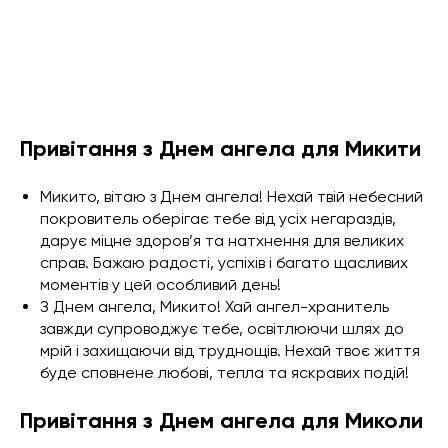
Привітання з Днем ангела для Микити
Микито, вітаю з Днем ангела! Нехай твій небесний
покровитель оберігає тебе від усіх негараздів,
дарує міцне здоров’я та натхнення для великих
справ. Бажаю радості, успіхів і багато щасливих
моментів у цей особливий день!
З Днем ангела, Микито! Хай ангел-хранитель
завжди супроводжує тебе, освітлюючи шлях до
мрій і захищаючи від труднощів. Нехай твоє життя
буде сповнене любові, тепла та яскравих подій!
Привітання з Днем ангела для Миколи