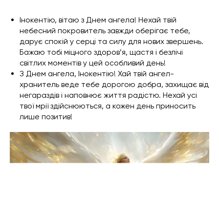
Інокентію, вітаю з Днем ангела! Нехай твій
небесний покровитель завжди оберігає тебе,
дарує спокій у серці та силу для нових звершень.
Бажаю тобі міцного здоров’я, щастя і безлічі
світлих моментів у цей особливий день!
З Днем ангела, Інокентію! Хай твій ангел-
хранитель веде тебе дорогою добра, захищає від
негараздів і наповнює життя радістю. Нехай усі
твої мрії здійснюються, а кожен день приносить
лише позитив!