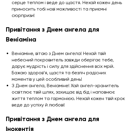
серце теплом і веде до щастя. Нехай кожен день
приносить тобі нові можливості та приємні
сюрпризи!
Привітання з Днем ангела для
Веніаміна
Веніаміне, вітаю з Днем ангела! Нехай твій
небесний покровитель завжди оберігає тебе,
дарує мудрість і силу для здійснення всіх мрій.
Бажаю здоров’я, щастя та безліч радісних
моментів у цей особливий день!
З Днем ангела, Веніаміне! Хай ангел-хранитель
освітлює твій шлях, захищає від бід і наповнює
життя теплом та гармонією. Нехай кожен твій крок
веде до успіху й любові!
Привітання з Днем ангела для
Інокентія