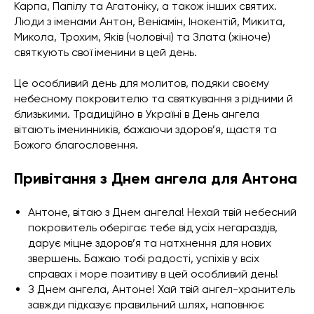
Карпа, Папілу та Агатоніку, а також інших святих.
Люди з іменами Антон, Веніамін, Інокентій, Микита,
Микола, Трохим, Яків (чоловічі) та Злата (жіноче)
святкують свої іменини в цей день.
Це особливий день для молитов, подяки своєму
небесному покровителю та святкування з рідними й
близькими. Традиційно в Україні в День ангела
вітають іменинників, бажаючи здоров’я, щастя та
Божого благословення.
Привітання з Днем ангела для Антона
Антоне, вітаю з Днем ангела! Нехай твій небесний
покровитель оберігає тебе від усіх негараздів,
дарує міцне здоров’я та натхнення для нових
звершень. Бажаю тобі радості, успіхів у всіх
справах і море позитиву в цей особливий день!
З Днем ангела, Антоне! Хай твій ангел-хранитель
завжди підказує правильний шлях, наповнює