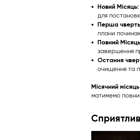
Новий Місяць:
для постановк
Перша чверть
плани починаю
Повний Місяць
завершення про
Остання чвер
очищення та п
Місячний місяць
матимемо повний
Сприятливі