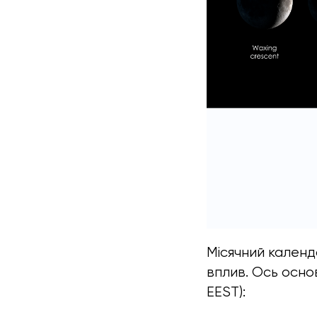
Місячний календа
вплив. Ось основ
EEST):