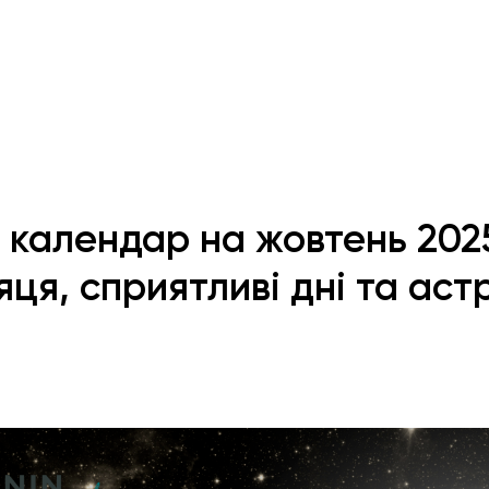
 календар на жовтень 202
ця, сприятливі дні та аст
Е