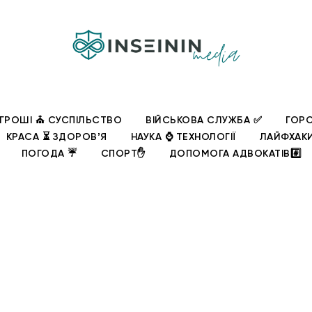
ГРОШІ ⛪ СУСПІЛЬСТВО
ВІЙСЬКОВА СЛУЖБА ✅
ГОРО
КРАСА ⏳ ЗДОРОВʼЯ
НАУКА ⌚ ТЕХНОЛОГІЇ
ЛАЙФХАК
ПОГОДА ☔
СПОРТ✋
ДОПОМОГА АДВОКАТІВ#️⃣