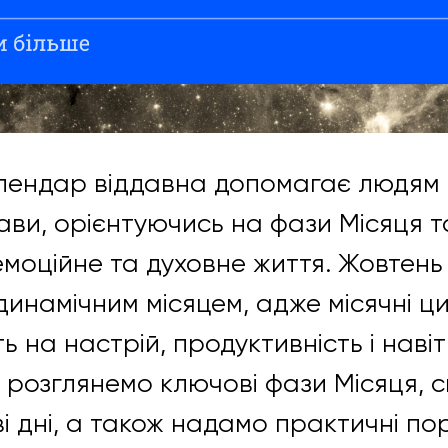
лендар віддавна допомагає людям
ави, орієнтуючись на фази Місяця та
 емоційне та духовне життя. Жовтень
динамічним місяцем, адже місячні ц
 на настрій, продуктивність і навіт
и розглянемо ключові фази Місяця, 
і дні, а також надамо практичні по