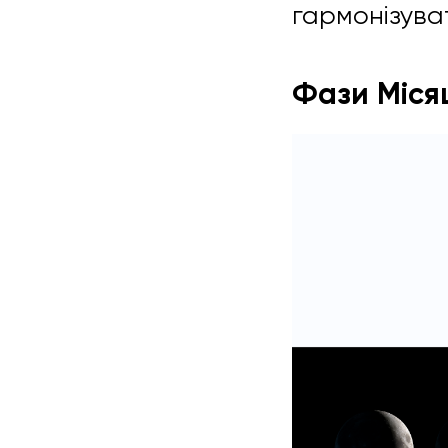
гармонізува
Фази Місяц