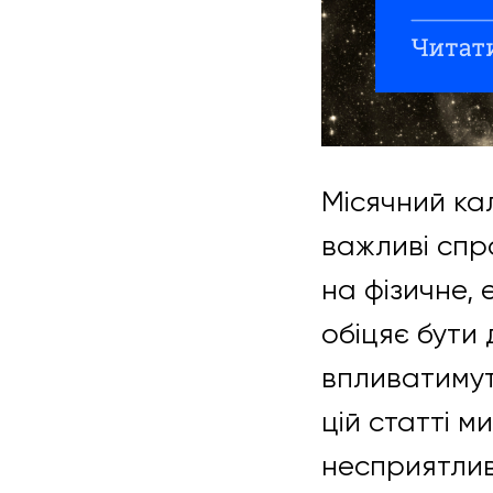
Місячний ка
важливі спр
на фізичне,
обіцяє бути 
впливатимуть
цій статті м
несприятлив