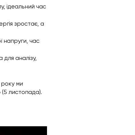
у, ідеальний час
ергія зростає, а
ї напруги, час
 для аналізу,
5 року ми
 (5 листопада).