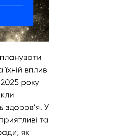
 планувати
 їхній вплив
 2025 року
икли
ь здоров’я. У
сприятливі та
ради, як