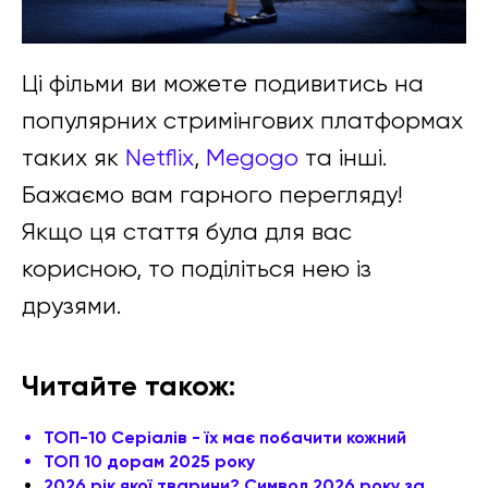
Ці фільми ви можете подивитись на
популярних стримінгових платформах
таких як
Netflix
,
Megogo
та інші.
Бажаємо вам гарного перегляду!
Якщо ця стаття була для вас
корисною, то поділіться нею із
друзями.
Читайте також:
ТОП-10 Серіалів - їх має побачити кожний
ТОП 10 дорам 2025 року
2026 рік якої тварини? Символ 2026 року за