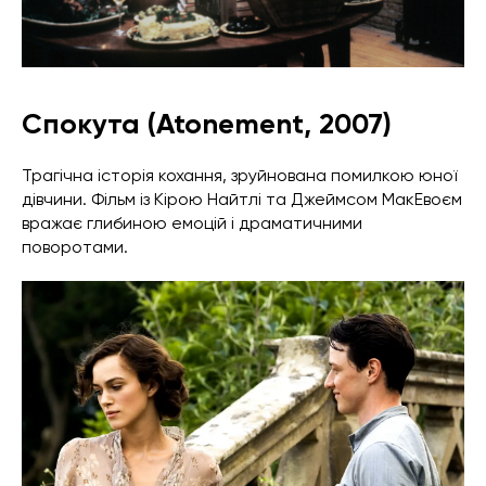
Спокута (Atonement, 2007)
Трагічна історія кохання, зруйнована помилкою юної
дівчини. Фільм із Кірою Найтлі та Джеймсом МакЕвоєм
вражає глибиною емоцій і драматичними
поворотами.