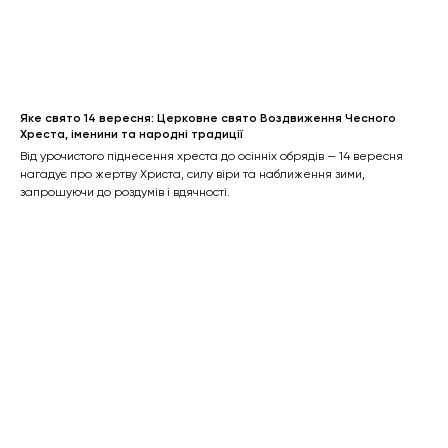
Яке свято 14 вересня: Церковне свято Воздвиження Чесного
Хреста, іменини та народні традиції
Від урочистого піднесення хреста до осінніх обрядів — 14 вересня
нагадує про жертву Христа, силу віри та наближення зими,
запрошуючи до роздумів і вдячності.