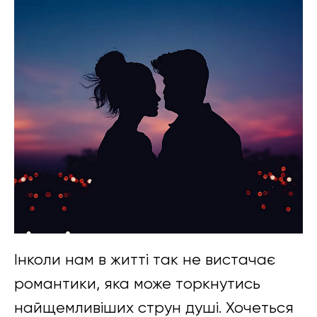
Інколи нам в житті так не вистачає
романтики, яка може торкнутись
найщемливіших струн душі. Хочеться