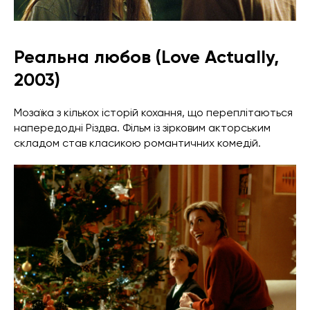
Реальна любов (Love Actually,
2003)
Мозаїка з кількох історій кохання, що переплітаються
напередодні Різдва. Фільм із зірковим акторським
складом став класикою романтичних комедій.