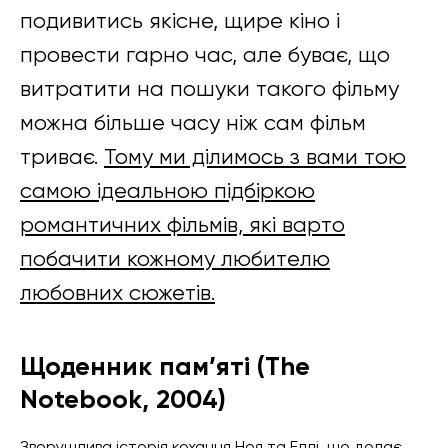
подивитись якісне, щире кіно і
провести гарно час, але буває, що
витратити на пошуки такого фільму
можна більше часу ніж сам фільм
триває.
Тому ми ділимось з вами тою
самою ідеальною підбіркою
романтичних фільмів, які варто
побачити кожному любителю
любовних сюжетів.
Щоденник пам’яті (The
Notebook, 2004)
Зворушлива історія кохання Ноя та Еллі, що долає