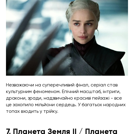
Незважаючи на суперечливий фінал, серіал став
культурним феноменом. Епічний масштаб, інтриги,
дракони, зради, надзвичайно красиві пейзажі - все
це захопило мільйони сердець. У багатьох народних
топах входить у трійку.
7. Планета Земля II / Планета