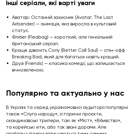
Інші серіали, які варті уваги
Аватар: Останній захисник (Avatar: The Last
Airbender) — анімація, яка виросла в культовий
статус.
Флібег (Fleabag) — короткий, але геніальний
британський серіал.
Краще дзвоніть Солу (Better Call Saul) — спін-офф
Breaking Bad, який для багатьох навіть кращий.
Друзі (Friends) — класика комедії, що залишається
вічнозеленою.
Популярно та актуально у нас
В Україні та серед україномовної аудиторії популярні
також «Слуга народу», історичні проєкти,
скандинавські трилери, такі як «Міст», «Вбивство»,
та корейські хіти, або так звані дорами. Але
глобальні лідери залишаються тими самими.