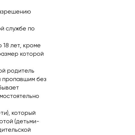
разрешению
й службе по
 18 лет, кроме
размер которой
ой родитель
н пропавшим без
бывает
амостоятельно
ти), который
отой (детьми-
дительской