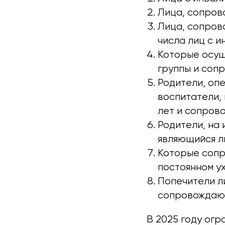
Лица, сопров
Лица, сопров
числа лиц с ин
Которые осуще
группы и соп
Родители, оп
воспитатели,
лет и сопров
Родители, на
являющийся ли
Которые сопр
постоянном ух
Попечители л
сопровождающ
В 2025 году огр