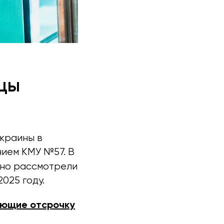
ицы
краины в
нием КМУ №57. В
но рассмотрели
025 году.
еющие отсрочку