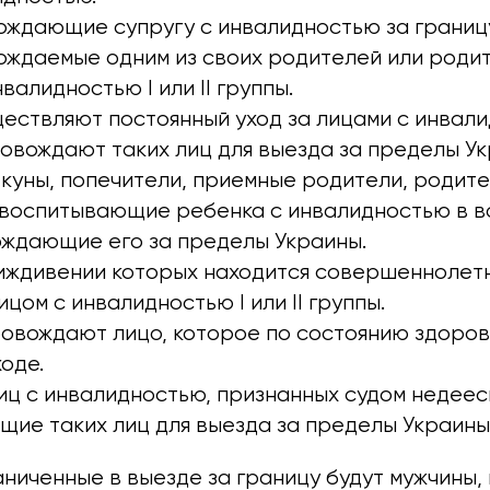
ождающие супругу с инвалидностью за границу
ождаемые одним из своих родителей или родит
валидностью I или II группы.
ствляют постоянный уход за лицами с инвалид
ровождают таких лиц для выезда за пределы Ук
екуны, попечители, приемные родители, родит
 воспитывающие ребенка с инвалидностью в в
ождающие его за пределы Украины.
 иждивении которых находится совершеннолет
цом с инвалидностью I или II группы.
овождают лицо, которое по состоянию здоров
оде.
иц с инвалидностью, признанных судом недее
ие таких лиц для выезда за пределы Украины
аниченные в выезде за границу будут мужчины,