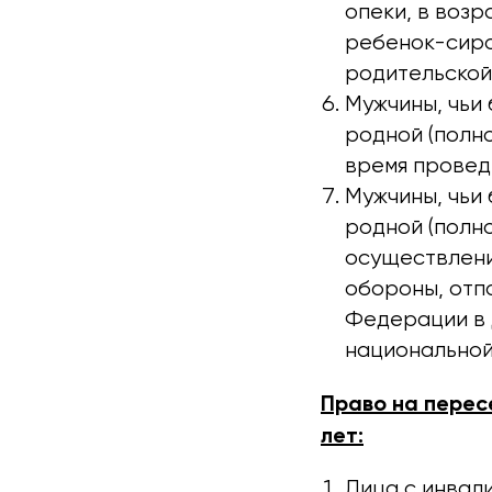
опеки, в возр
ребенок-сиро
родительской 
Мужчины, чьи 
родной (полно
время провед
Мужчины, чьи 
родной (полно
осуществлени
обороны, отп
Федерации в 
национальной
Право на перес
лет:
Лица с инвал