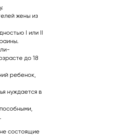
.
елей жены из
ностью I или II
раины.
ели-
озрасте до 18
ний ребенок,
ья нуждается в
способными,
.
 не состоящие