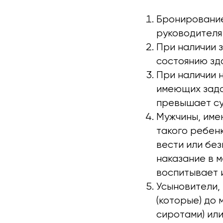
Бронирование
руководителя 
При наличии 
состоянию здо
При наличии н
имеющих задо
превышает су
Мужчины, име
такого ребен
вести или бе
наказание в 
воспитывает 
Усыновители, 
(которые) до
сиротами) ил