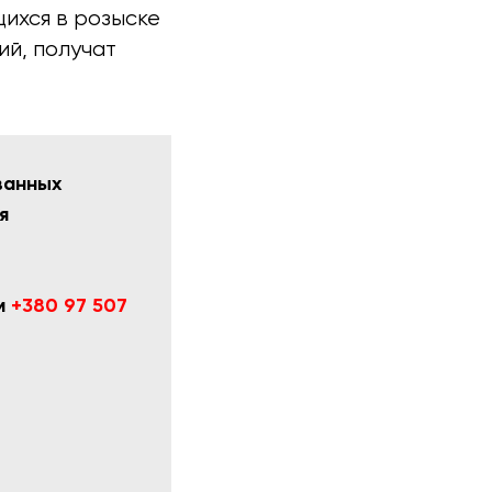
щихся в розыске
ий, получат
ванных
я
ам
+380 97 507