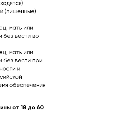
аходятся)
й (лишенные)
ец, мать или
и без вести во
ец, мать или
и без вести при
ности и
сийской
емя обеспечения
ны от 18 до 60