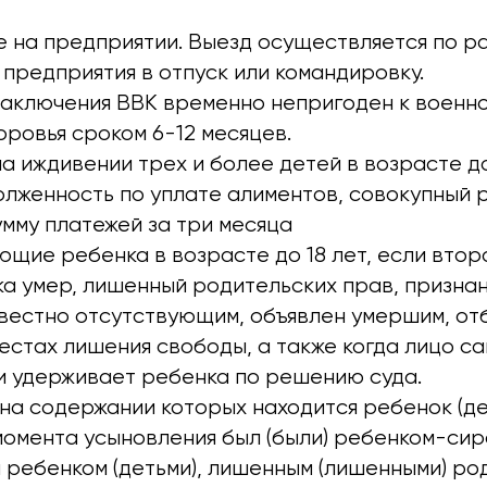
 на предприятии. Выезд осуществляется по 
предприятия в отпуск или командировку.
заключения ВВК временно непригоден к военно
ровья сроком 6-12 месяцев.
а иждивении трех и более детей в возрасте до
лженность по уплате алиментов, совокупный 
мму платежей за три месяца
ющие ребенка в возрасте до 18 лет, если втор
ка умер, лишенный родительских прав, призна
звестно отсутствующим, объявлен умершим, от
местах лишения свободы, а также когда лицо с
и удерживает ребенка по решению суда.
на содержании которых находится ребенок (де
 момента усыновления был (были) ребенком-сир
и ребенком (детьми), лишенным (лишенными) ро