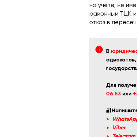
на учете, не и
районным ТЦК и 
отказ в пересе
В
юридичес
адвокатов,
государств
Для получе
06 53
или
+
🔐
Напишите
WhatsAp
Viber
Telegram