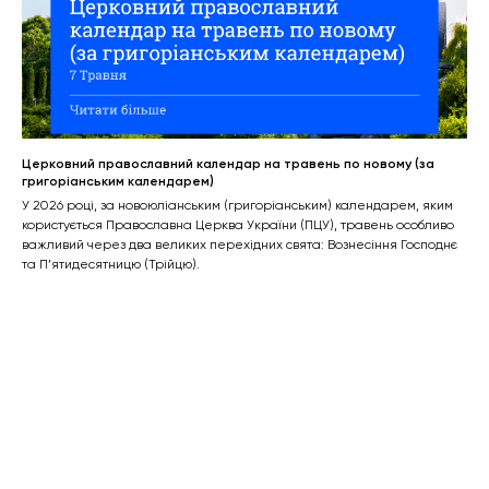
Церковний православний календар на травень по новому (за
григоріанським календарем)
У 2026 році, за новоюліанським (григоріанським) календарем, яким
користується Православна Церква України (ПЦУ), травень особливо
важливий через два великих перехідних свята: Вознесіння Господнє
та П’ятидесятницю (Трійцю).