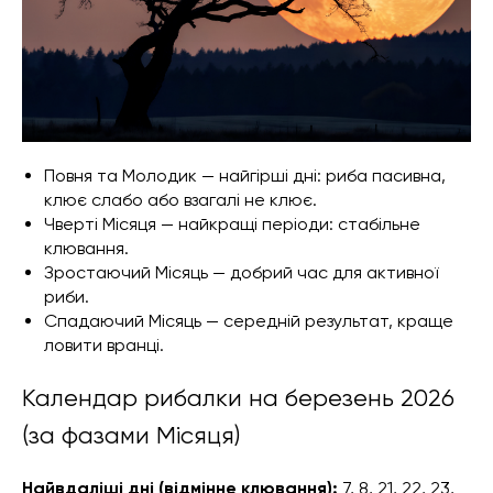
Повня та Молодик — найгірші дні: риба пасивна,
клює слабо або взагалі не клює.
Чверті Місяця — найкращі періоди: стабільне
клювання.
Зростаючий Місяць — добрий час для активної
риби.
Спадаючий Місяць — середній результат, краще
ловити вранці.
Календар рибалки на березень 2026
(за фазами Місяця)
Найвдаліші дні (відмінне клювання):
7, 8, 21, 22, 23,