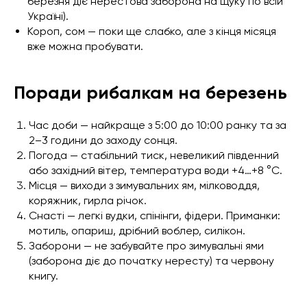
березня діє нерестова заборона на щуку по всій
Україні).
Короп, сом — поки ще слабко, але з кінця місяця
вже можна пробувати.
Поради рибалкам на березень
Час доби — найкраще з 5:00 до 10:00 ранку та за
2–3 години до заходу сонця.
Погода — стабільний тиск, невеликий південний
або західний вітер, температура води +4…+8 °C.
Місця — виходи з зимувальних ям, мілководдя,
коряжник, гирла річок.
Снасті — легкі вудки, спінінги, фідери. Приманки:
мотиль, опариш, дрібний воблер, силікон.
Заборони — не забувайте про зимувальні ями
(заборона діє до початку нересту) та червону
книгу.