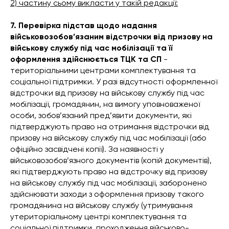
2) частину сьому викласти у такій редакції:
7. Перевірка підстав щодо надання
військовозобов’язаним відстрочки від призову на
військову службу під час мобілізації та її
оформлення здійснюється ТЦК та СП
-
територіальними центрами комплектування та
соціальної підтримки. У разі відсутності оформленної
відстрочки від призову на військову службу під час
мобілізації, громадянин, на вимогу уповноваженої
особи, зобов’язаний пред’явити документи, які
підтверджують право на отримання відстрочки від
призову на військову службу під час мобілізації (або
офіційно засвідчені копії). За наявності у
військовозобов’язного документів (копій документів),
які підтверджують право на відстрочку від призову
на військову службу під час мобілізації, заборонено
здійснювати заходи з оформлення призову такого
громадянина на військову службу (утримування
утериторіальному центрі комплектування та
соціальної підтримки, проходження військово-