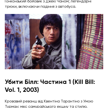
Гонконзький бойовик з Джекі Чаном; легендарні
трюки, включаючи падіння з автобуса.
Убити Білл: Частина 1 (Kill Bill:
Vol. 1, 2003)
Кровавий реванш від Квентіна Тарантіно з Умою
Турман; мікс самурайського екшну та стилю.