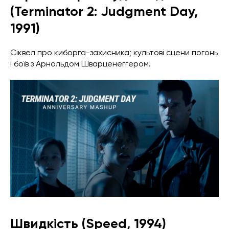
(Terminator 2: Judgment Day,
1991)
Сіквел про киборга-захисника; культові сцени погонь
і боїв з Арнольдом Шварценеггером.
Швидкість (Speed, 1994)