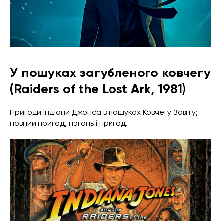
У пошуках загубленого ковчегу
(Raiders of the Lost Ark, 1981)
Пригоди Індіани Джонса в пошуках Ковчегу Завіту;
повний пригод, погонь і пригод.