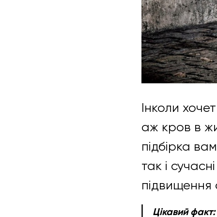
Інколи хоче
аж кров в ж
підбірка вам
так і сучасн
підвищення 
Цікавий факт