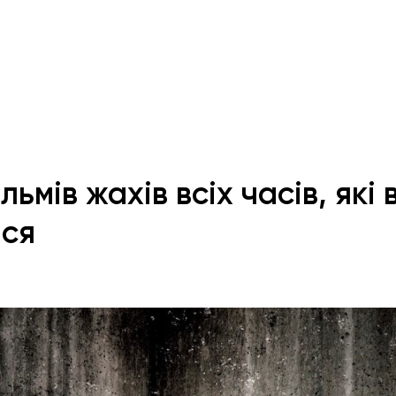
льмів жахів всіх часів, які
ися