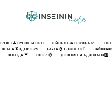
ГРОШІ ⛪ СУСПІЛЬСТВО
ВІЙСЬКОВА СЛУЖБА ✅
ГОРО
КРАСА ⏳ ЗДОРОВʼЯ
НАУКА ⌚ ТЕХНОЛОГІЇ
ЛАЙФХАК
ПОГОДА ☔
СПОРТ✋
ДОПОМОГА АДВОКАТІВ#️⃣