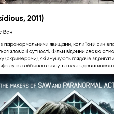
idious, 2011)
с Ван
 з паранормальними явищами, коли їхній син впа
ться зловісні сутності. Фільм відомий своєю ат
у (скримерами), які змушують глядачів здригати
феру потойбічного світу та несподівані момент