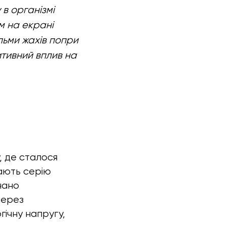
 в організмі
м на екрані
льми жахів попри
итивний вплив на
, де сталося
вають серію
нано
через
гічну напругу,