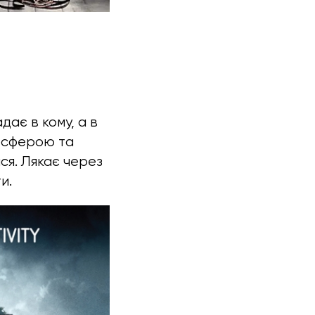
дає в кому, а в
мосферою та
ся. Лякає через
и.