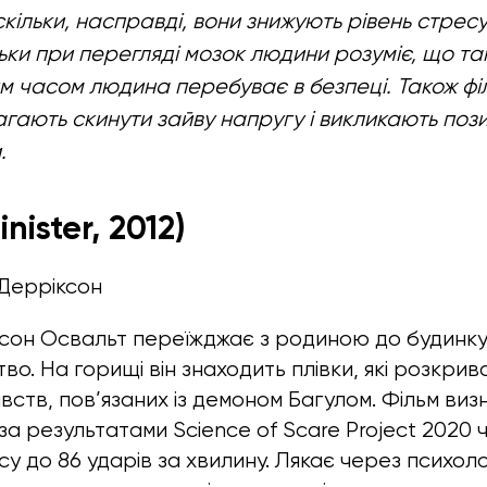
кільки, насправді, вони знижують рівень стресу
ьки при перегляді мозок людини розуміє, що та
м часом людина перебуває в безпеці. Також фі
гають скинути зайву напругу і викликають поз
.
inister, 2012)
 Дерріксон
сон Освальт переїжджає з родиною до будинку
во. На горищі він знаходить плівки, які розкри
ств, пов’язаних із демоном Багулом. Фільм виз
а результатами Science of Scare Project 2020 
у до 86 ударів за хвилину. Лякає через психоло