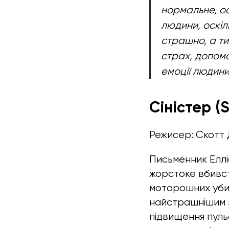
нормальне, ос
людини, оскіл
страшно, а ти
страх, допома
емоції людини
Сіністер (S
Режисер: Скотт
Письменник Еллі
жорстоке вбивст
моторошних убив
найстрашнішим з
підвищення пульс