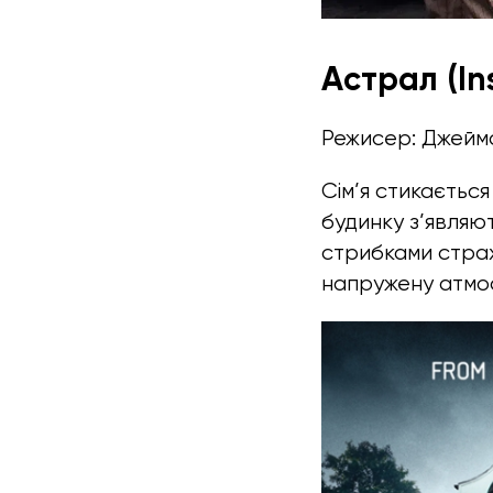
Астрал (Ins
Режисер: Джейм
Сім’я стикається
будинку з’являю
стрибками страх
напружену атмос