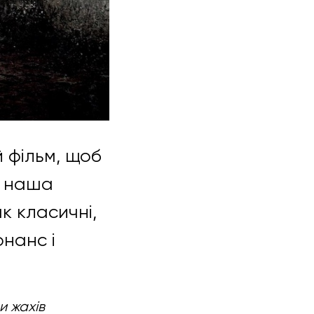
 фільм, щоб
і наша
к класичні,
онанс і
и жахів