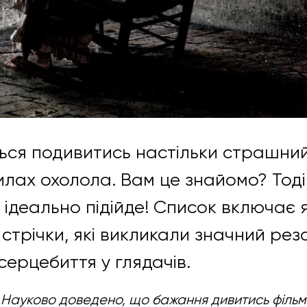
ться подивитись настільки страшний
илах охолола. Вам це знайомо? Тод
 ідеально підійде! Список включає я
і стрічки, які викликали значний рез
серцебиття у глядачів.
:
Науково доведено, що бажання дивитись фільм