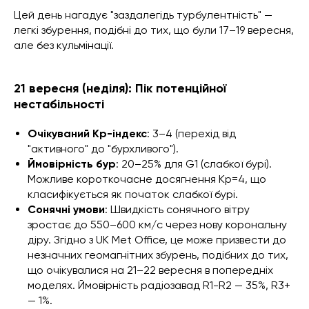
Цей день нагадує "заздалегідь турбулентність" —
легкі збурення, подібні до тих, що були 17–19 вересня,
але без кульмінації.
21 вересня (неділя): Пік потенційної
нестабільності
Очікуваний Kp-індекс
: 3–4 (перехід від
"активного" до "бурхливого").
Ймовірність бур
: 20–25% для G1 (слабкої бурі).
Можливе короткочасне досягнення Kp=4, що
класифікується як початок слабкої бурі.
Сонячні умови
: Швидкість сонячного вітру
зростає до 550–600 км/с через нову корональну
діру. Згідно з UK Met Office, це може призвести до
незначних геомагнітних збурень, подібних до тих,
що очікувалися на 21–22 вересня в попередніх
моделях. Ймовірність радіозавад R1-R2 — 35%, R3+
— 1%.