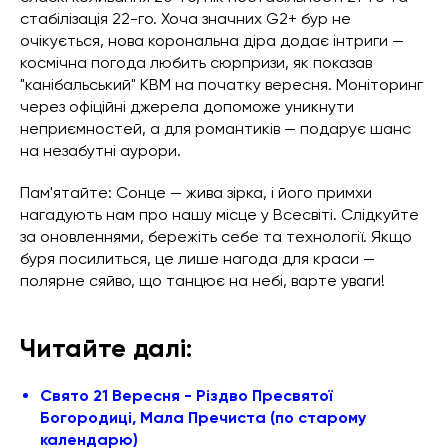
стабілізація 22-го. Хоча значних G2+ бур не
очікується, нова корональна діра додає інтриги —
космічна погода любить сюрпризи, як показав
"канібальський" КВМ на початку вересня. Моніторинг
через офіційні джерела допоможе уникнути
неприємностей, а для романтиків — подарує шанс
на незабутні аурори.
Пам'ятайте: Сонце — жива зірка, і його примхи
нагадують нам про нашу місце у Всесвіті. Слідкуйте
за оновленнями, бережіть себе та технології. Якщо
буря посилиться, це лише нагода для краси —
полярне сяйво, що танцює на небі, варте уваги!
Читайте далі:
Свято 21 Вересня - Різдво Пресвятої
Богородиці, Мала Пречиста (по старому
календарю)