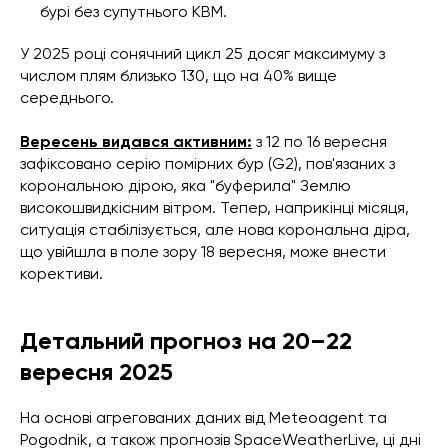
бурі без супутнього КВМ.
У 2025 році сонячний цикл 25 досяг максимуму з
числом плям близько 130, що на 40% вище
середнього.
Вересень видався активним:
з 12 по 16 вересня
зафіксовано серію помірних бур (G2), пов'язаних з
корональною дірою, яка "буферила" Землю
високошвидкісним вітром. Тепер, наприкінці місяця,
ситуація стабілізується, але нова корональна діра,
що увійшла в поле зору 18 вересня, може внести
корективи.
Детальний прогноз на 20–22
вересня 2025
На основі агрегованих даних від Meteoagent та
Pogodnik, а також прогнозів SpaceWeatherLive, ці дні