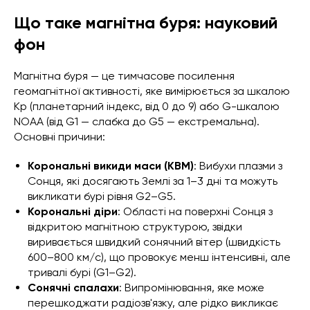
Що таке магнітна буря: науковий
фон
Магнітна буря — це тимчасове посилення
геомагнітної активності, яке вимірюється за шкалою
Kp (планетарний індекс, від 0 до 9) або G-шкалою
NOAA (від G1 — слабка до G5 — екстремальна).
Основні причини:
Корональні викиди маси (КВМ)
: Вибухи плазми з
Сонця, які досягають Землі за 1–3 дні та можуть
викликати бурі рівня G2–G5.
Корональні діри
: Області на поверхні Сонця з
відкритою магнітною структурою, звідки
виривається швидкий сонячний вітер (швидкість
600–800 км/с), що провокує менш інтенсивні, але
тривалі бурі (G1–G2).
Сонячні спалахи
: Випромінювання, яке може
перешкоджати радіозв'язку, але рідко викликає