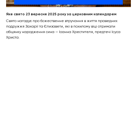
Яке свято 23 вересня 2025 року за церковним календарем
Свято нагадує про божественне втручання в життя праведних
подружжя Захарії та Єлизавети, які в похилому віці отримали
обіцянку народження сина — Іоанна Хрестителя, предтечі Ісуса
Христа.