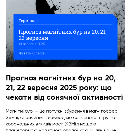
Прогноз магнітних бур на 20,
21, 22 вересня 2025 року: що
чекати від сонячної активності
Магнітні бурі — це потужні збурення в магнітосфері
Землі, спричинені взаємодією сонячного вітру та
корональних викидів маси (КВМ) з нашою
планетарною магнітною оболонкою. Ці явища не