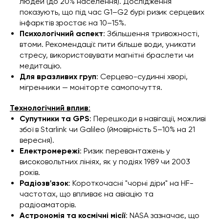
людей (до 20% населення). Дослідження
показують, що під час G1–G2 бурі ризик серцевих
інфарктів зростає на 10–15%.
Психологічний аспект
: Збільшення тривожності,
втоми. Рекомендації: пити більше води, уникати
стресу, використовувати магнітні браслети чи
медитацію.
Для вразливих груп
: Серцево-судинні хворі,
мігренники — моніторте самопочуття.
Технологічний вплив
:
Супутники та GPS
: Перешкоди в навігації, можливі
збої в Starlink чи Galileo (ймовірність 5–10% на 21
вересня).
Електромережі
: Ризик перевантажень у
високовольтних лініях, як у подіях 1989 чи 2003
років.
Радіозв'язок
: Короткочасні "чорні діри" на HF-
частотах, що впливає на авіацію та
радіоаматорів.
Астрономія та космічні місії
: NASA зазначає, що