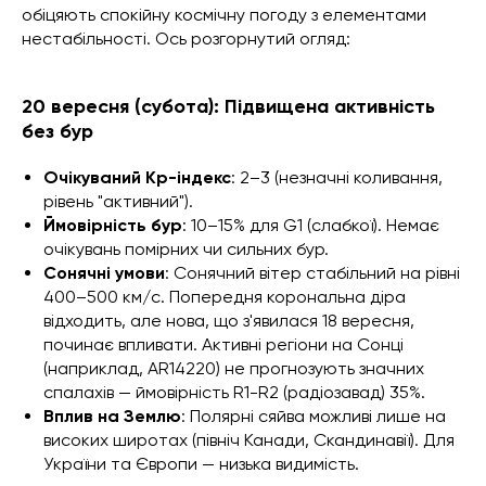
обіцяють спокійну космічну погоду з елементами
нестабільності. Ось розгорнутий огляд:
20 вересня (субота): Підвищена активність
без бур
Очікуваний Kp-індекс
: 2–3 (незначні коливання,
рівень "активний").
Ймовірність бур
: 10–15% для G1 (слабкої). Немає
очікувань помірних чи сильних бур.
Сонячні умови
: Сонячний вітер стабільний на рівні
400–500 км/с. Попередня корональна діра
відходить, але нова, що з'явилася 18 вересня,
починає впливати. Активні регіони на Сонці
(наприклад, AR14220) не прогнозують значних
спалахів — ймовірність R1-R2 (радіозавад) 35%.
Вплив на Землю
: Полярні сяйва можливі лише на
високих широтах (північ Канади, Скандинавії). Для
України та Європи — низька видимість.