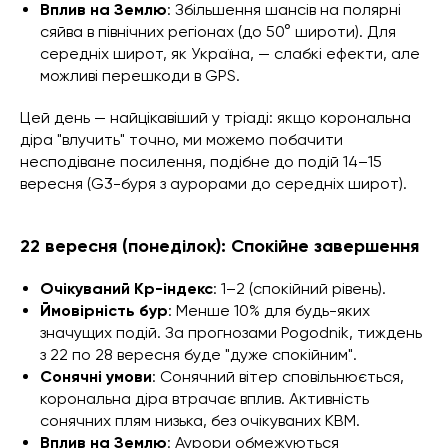
Вплив на Землю
: Збільшення шансів на полярні
сяйва в північних регіонах (до 50° широти). Для
середніх широт, як Україна, — слабкі ефекти, але
можливі перешкоди в GPS.
Цей день — найцікавіший у тріаді: якщо корональна
діра "влучить" точно, ми можемо побачити
несподіване посилення, подібне до подій 14–15
вересня (G3-буря з аурорами до середніх широт).
22 вересня (понеділок): Спокійне завершення
Очікуваний Kp-індекс
: 1–2 (спокійний рівень).
Ймовірність бур
: Менше 10% для будь-яких
значущих подій. За прогнозами Pogodnik, тиждень
з 22 по 28 вересня буде "дуже спокійним".
Сонячні умови
: Сонячний вітер сповільнюється,
корональна діра втрачає вплив. Активність
сонячних плям низька, без очікуваних КВМ.
Вплив на Землю
: Аурори обмежуються