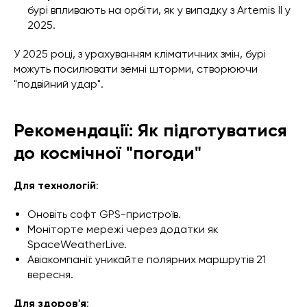
бурі впливають на орбіти, як у випадку з Artemis II у
2025.
У 2025 році, з урахуванням кліматичних змін, бурі
можуть посилювати земні шторми, створюючи
"подвійний удар".
Рекомендації: Як підготуватися
до космічної "погоди"
Для технологій
:
Оновіть софт GPS-пристроїв.
Моніторте мережі через додатки як
SpaceWeatherLive.
Авіакомпанії: уникайте полярних маршрутів 21
вересня.
Для здоров'я
: