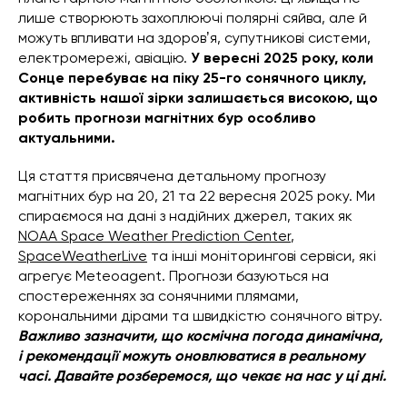
лише створюють захоплюючі полярні сяйва, але й
можуть впливати на здоровʼя, супутникові системи,
електромережі, авіацію.
У вересні 2025 року, коли
Сонце перебуває на піку 25-го сонячного циклу,
активність нашої зірки залишається високою, що
робить прогнози магнітних бур особливо
актуальними.
Ця стаття присвячена детальному прогнозу
магнітних бур на 20, 21 та 22 вересня 2025 року. Ми
спираємося на дані з надійних джерел, таких як
NOAA Space Weather Prediction Center
,
SpaceWeatherLive
та інші моніторингові сервіси, які
агрегує Meteoagent. Прогнози базуються на
спостереженнях за сонячними плямами,
корональними дірами та швидкістю сонячного вітру.
Важливо зазначити, що космічна погода динамічна,
і рекомендації можуть оновлюватися в реальному
часі. Давайте розберемося, що чекає на нас у ці дні.