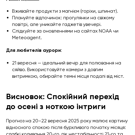
Вживайте продукти з магнієм (горіхи, шпинат).
Плануйте відпочинок: прогулянки на свіжому
повітрі, але уникайте гаджетів увечері.
Слідкуйте за оновленнями на сайтах NOAA чи
Meteoagent.
Для любителів аурори
:
21 вересня — ідеальний вечір для полювання на
сяйво. Використовуйте камери з довгим
витримкою, обирайте темні місця подалі від міст.
Висновок: Спокійний перехід
до осені з ноткою інтриги
Прогноз на 20–22 вересня 2025 року малює картину
відносного спокою після бурхливого початку місяця:
слабкі коливання 20-го, пік нестабільності 21-го та