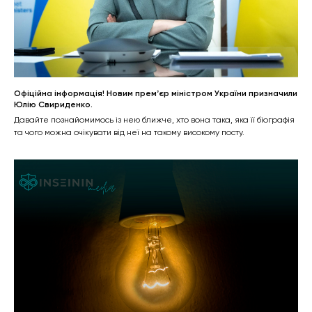
Офіційна інформація! Новим премʼєр міністром України призначили
Юлію Свириденко.
Давайте познайомимось із нею ближче, хто вона така, яка її біографія
та чого можна очікувати від неї на такому високому посту.