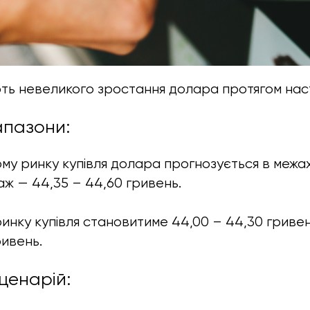
ють невеликого зростання долара протягом нас
апазони:
ому ринку купівля долара прогнозується в межа
аж — 44,35 – 44,60 гривень.
ринку купівля становитиме 44,00 – 44,30 гриве
ривень.
ценарій: