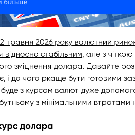
2 травня 2026 року валютний ринок
 відносно стабільним
, але з чітко
ого зміцнення долара. Давайте ро
, і до чого ркаще бути готовими за
о буде з курсом валют дуже допомаг
бутньому з мінімальними втратами н
курс долара