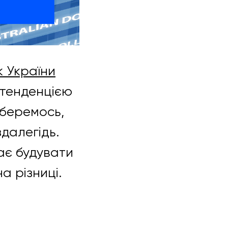
 України
ю тенденцією
зберемось,
здалегідь.
ає будувати
а різниці.