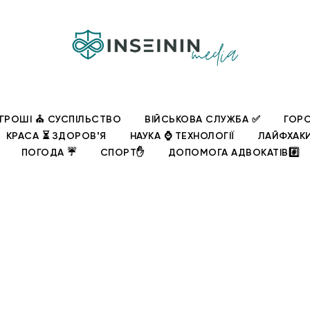
ГРОШІ ⛪ СУСПІЛЬСТВО
ВІЙСЬКОВА СЛУЖБА ✅
ГОРО
КРАСА ⏳ ЗДОРОВʼЯ
НАУКА ⌚ ТЕХНОЛОГІЇ
ЛАЙФХАК
ПОГОДА ☔
СПОРТ✋
ДОПОМОГА АДВОКАТІВ#️⃣