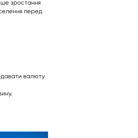
льше зростання
аселення перед
родавати валюту
ину.