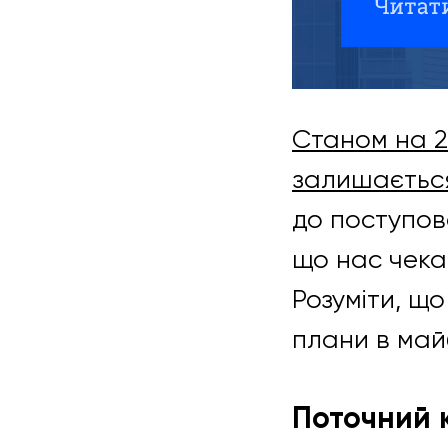
Станом на 2
залишається
до поступов
що нас чекає
Розуміти, щ
плани в май
Поточний 