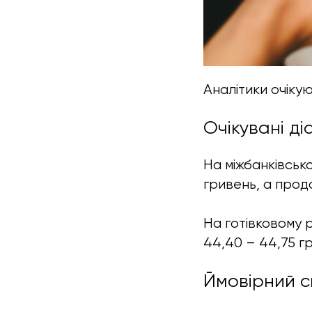
Аналітики очіку
Очікувані ді
На міжбанківськ
гривень, а прод
На готівковому 
44,40 – 44,75 г
Ймовірний с