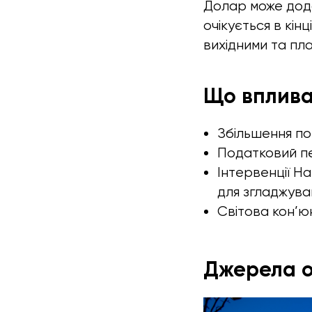
Долар може дода
очікується в кі
вихідними та пл
Що вплива
Збільшення по
Податковий пе
Інтервенції Н
для згладжува
Світова кон’ю
Джерела о