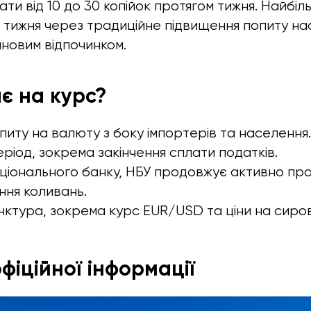
ти від 10 до 30 копійок протягом тижня. Найбі
нці тижня через традиційне підвищення попиту н
ановим відпочинком.
є на курс?
питу на валюту з боку імпортерів та населення.
ріод, зокрема закінчення сплати податків.
аціонального банку, НБУ продовжує активно п
ння коливань.
нктура, зокрема курс EUR/USD та ціни на сиров
фіційної інформації