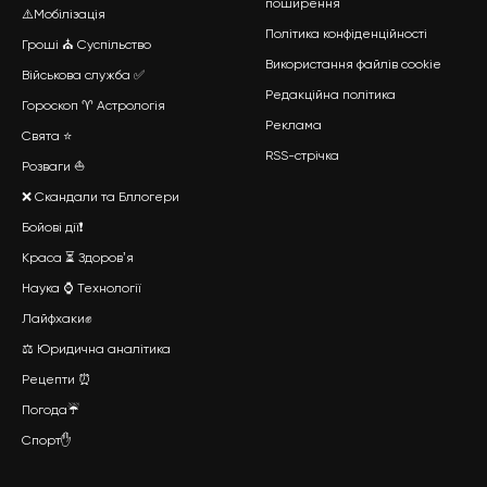
поширення
⚠️Мобілізація
Політика конфіденційності
Гроші
⛪
Суспільство
Використання файлів cookie
Військова служба
✅
Редакційна політика
Гороскоп ♈ Астрологія
Реклама
Свята ⭐
RSS-стрічка
Розваги ⛵
❌ Скандали та Бллогери
Бойові дії
❗
Краса
⏳
Здоровʼя
Наука
⌚
Технології
Лайфхаки
✊
⚖️ Юридична аналітика
Рецепти ⏰
Погода☔
Спорт
✋