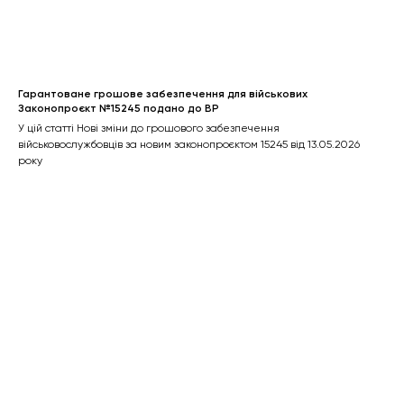
Гарантоване грошове забезпечення для військових
Законопроєкт №15245 подано до ВР
У цій статті Нові зміни до грошового забезпечення
військовослужбовців за новим законопроєктом 15245 від 13.05.2026
року