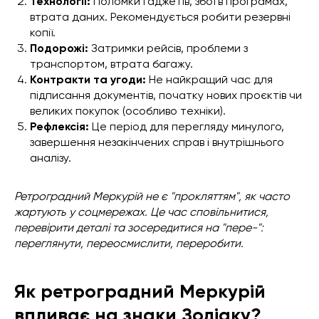
Технології:
Поломки гаджетів, збої в програмах,
втрата даних. Рекомендується робити резервні
копії.
Подорожі:
Затримки рейсів, проблеми з
транспортом, втрата багажу.
Контракти та угоди:
Не найкращий час для
підписання документів, початку нових проєктів чи
великих покупок (особливо техніки).
Рефлексія:
Це період для перегляду минулого,
завершення незакінчених справ і внутрішнього
аналізу.
Ретроградний Меркурій не є "прокляттям", як часто
жартують у соцмережах. Це час сповільнитися,
перевірити деталі та зосередитися на "пере-":
переглянути, переосмислити, переробити.
Як ретроградний Меркурій
впливає на знаки Зодіаку?