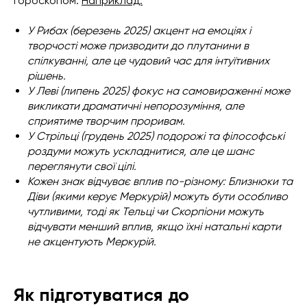
гороскопом.
Наприклад:
У Рибах (березень 2025) акцент на емоціях і
творчості може призводити до плутанини в
спілкуванні, але це чудовий час для інтуїтивних
рішень.
У Леві (липень 2025) фокус на самовираженні може
викликати драматичні непорозуміння, але
сприятиме творчим проривам.
У Стрільці (грудень 2025) подорожі та філософські
роздуми можуть ускладнитися, але це шанс
переглянути свої цілі.
Кожен знак відчуває вплив по-різному: Близнюки та
Діви (якими керує Меркурій) можуть бути особливо
чутливими, тоді як Тельці чи Скорпіони можуть
відчувати менший вплив, якщо їхні натальні карти
не акцентують Меркурій.
Як підготуватися до