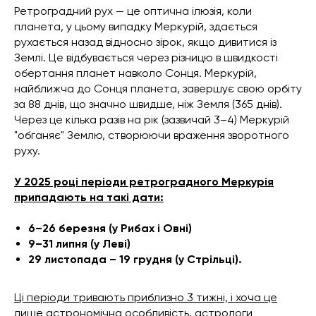
Ретроградний рух — це оптична ілюзія, коли
планета, у цьому випадку Меркурій, здається
рухається назад відносно зірок, якщо дивитися із
Землі. Це відбувається через різницю в швидкості
обертання планет навколо Сонця. Меркурій,
найближча до Сонця планета, завершує свою орбіту
за 88 днів, що значно швидше, ніж Земля (365 днів).
Через це кілька разів на рік (зазвичай 3–4) Меркурій
"обганяє" Землю, створюючи враження зворотного
руху.
У 2025 році періоди ретроградного Меркурія
припадають на такі дати:
6–26 березня (у Рибах і Овні)
9–31 липня (у Леві)
29 листопада – 19 грудня (у Стрільці).
Ці періоди тривають приблизно 3 тижні, і хоча це
лише астрономічна особливість, астрологи