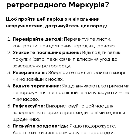
ретроградного Меркурія?
Щоб пройти цей період з мінімальними
незручностями, дотримуйтесь цих порад:
Перевіряйте деталі:
Перечитуйте листи,
контракти, повідомлення перед відправкою.
Уникайте поспішних рішень:
Відкладіть великі
покупки (авто, техніка) чи підписання угод до
завершення ретрограду.
Резервні копії:
Зберігайте важливі файли в хмарі
чи на зовнішніх носіях.
Будьте терплячими:
Якщо виникають затримки чи
непорозуміння, не поспішайте звинувачувати — це
тимчасово.
Рефлексуйте:
Використовуйте цей час для
завершення старих справ, медитації чи ведення
щоденника.
Плануйте заздалегідь:
Якщо подорожуєте,
беріть квитки з запасом часу на пересадки.