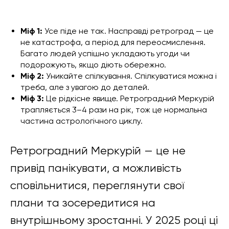
Міф 1:
Усе піде не так. Насправді ретроград — це
не катастрофа, а період для переосмислення.
Багато людей успішно укладають угоди чи
подорожують, якщо діють обережно.
Міф 2:
Уникайте спілкування. Спілкуватися можна і
треба, але з увагою до деталей.
Міф 3:
Це рідкісне явище. Ретроградний Меркурій
трапляється 3–4 рази на рік, тож це нормальна
частина астрологічного циклу.
Ретроградний Меркурій — це не
привід панікувати, а можливість
сповільнитися, переглянути свої
плани та зосередитися на
внутрішньому зростанні. У 2025 році ці