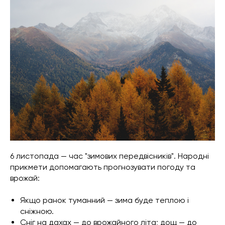
6 листопада — час "зимових передвісників". Народні
прикмети допомагають прогнозувати погоду та
врожай:
Якщо ранок туманний — зима буде теплою і
сніжною.
Сніг на дахах — до врожайного літа; дощ — до