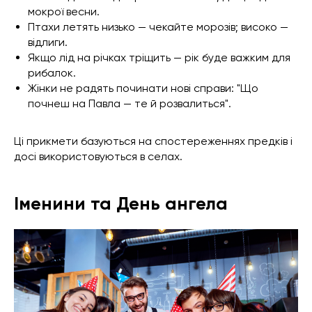
мокрої весни.
Птахи летять низько — чекайте морозів; високо —
відлиги.
Якщо лід на річках тріщить — рік буде важким для
рибалок.
Жінки не радять починати нові справи: "Що
почнеш на Павла — те й розвалиться".
Ці прикмети базуються на спостереженнях предків і
досі використовуються в селах.
Іменини та День ангела