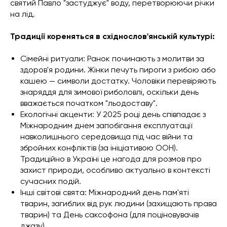
святий Павло "застуджує" воду, перетворюючи річки
на лід.
Традиції кореняться в східнослов'янській культурі:
Сімейні ритуали: Ранок починають з молитви за
здоров'я родини. Жінки печуть пироги з рибою або
кашею — символи достатку. Чоловіки перевіряють
знаряддя для зимової риболовлі, оскільки день
вважається початком "льодоставу".
Екологічні акценти: У 2025 році день співпадає з
Міжнародним днем запобігання експлуатації
навколишнього середовища під час війни та
збройних конфліктів (за ініціативою ООН).
Традиційно в Україні це нагода для розмов про
захист природи, особливо актуально в контексті
сучасних подій.
Інші світові свята: Міжнародний день пам'яті
тварин, загиблих від рук людини (захищають права
тварин) та День саксофона (для поціновувачів
джазу).