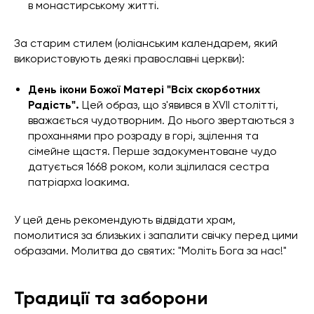
в монастирському житті.
За старим стилем (юліанським календарем, який
використовують деякі православні церкви):
День ікони Божої Матері "Всіх скорботних
Радість".
Цей образ, що з'явився в XVII столітті,
вважається чудотворним. До нього звертаються з
проханнями про розраду в горі, зцілення та
сімейне щастя. Перше задокументоване чудо
датується 1668 роком, коли зцілилася сестра
патріарха Іоакима.
У цей день рекомендують відвідати храм,
помолитися за близьких і запалити свічку перед цими
образами. Молитва до святих: "Моліть Бога за нас!"
Традиції та заборони