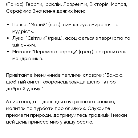
(Панас), Георгій, Іраклій, Лаврентій, Вікторія, Мотря,
Серафима.Значення деяких імен:
Павло: "Малий" (лат.), символізує смирення та
мудрість.
Лука: "Світлий" (грец.), асоціюється з творчістю та
зціленням.
Микола: "Перемога народу" (грец.), покровитель
мандрівників.
Привітайте іменинників теплими словами: "Бажаю,
щоб твій ангел-охоронець завжди шепотів про
добро й удачу!"
6 листопада — день для внутрішнього спокою,
молитви та турботи про близьких. Слухайте
прикмети природи, дотримуйтесь традицій і нехай
цей день принесе мир у вашу оселю.