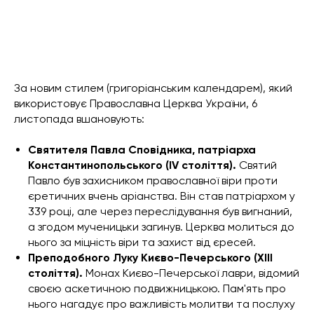
За новим стилем (григоріанським календарем), який
використовує Православна Церква України, 6
листопада вшановують:
Святителя Павла Сповідника, патріарха
Константинопольського (IV століття).
Святий
Павло був захисником православної віри проти
єретичних вчень аріанства. Він став патріархом у
339 році, але через переслідування був вигнаний,
а згодом мученицьки загинув. Церква молиться до
нього за міцність віри та захист від єресей.
Преподобного Луку Києво-Печерського (XIII
століття).
Монах Києво-Печерської лаври, відомий
своєю аскетичною подвижницькою. Пам'ять про
нього нагадує про важливість молитви та послуху