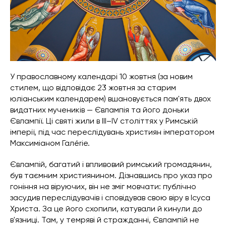
У православному календарі 10 жовтня (за новим
стилем, що відповідає 23 жовтня за старим
юліанським календарем) вшановується пам'ять двох
видатних мучеників — Євлампія та його доньки
Євлампії. Ці святі жили в III–IV століттях у Римській
імперії, під час переслідувань християн імператором
Максиміаном Галérie.
Євлампій, багатий і впливовий римський громадянин,
був таємним християнином. Дізнавшись про указ про
гоніння на віруючих, він не зміг мовчати: публічно
засудив переслідувачів і сповідував свою віру в Ісуса
Христа. За це його схопили, катували й кинули до
в'язниці. Там, у темряві й стражданні, Євлампій не