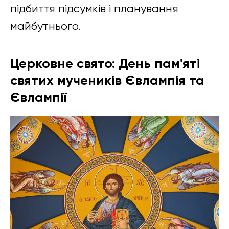
підбиття підсумків і планування
майбутнього.
Церковне свято: День пам'яті
святих мучеників Євлампія та
Євлампії