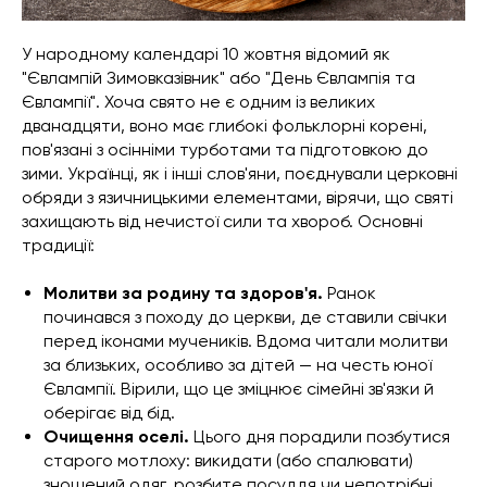
У народному календарі 10 жовтня відомий як
"Євлампій Зимовказівник" або "День Євлампія та
Євлампії". Хоча свято не є одним із великих
дванадцяти, воно має глибокі фольклорні корені,
пов'язані з осінніми турботами та підготовкою до
зими. Українці, як і інші слов'яни, поєднували церковні
обряди з язичницькими елементами, вірячи, що святі
захищають від нечистої сили та хвороб. Основні
традиції:
Молитви за родину та здоров'я.
Ранок
починався з походу до церкви, де ставили свічки
перед іконами мучеників. Вдома читали молитви
за близьких, особливо за дітей — на честь юної
Євлампії. Вірили, що це зміцнює сімейні зв'язки й
оберігає від бід.
Очищення оселі.
Цього дня порадили позбутися
старого мотлоху: викидати (або спалювати)
зношений одяг, розбите посуддя чи непотрібні