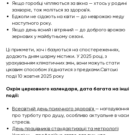
Якщо горобці чіпляються за вікна — хтось у родині
захворіє, тож моліться за здоров'я.
Бджоли не сідають на квіти — до неврожаю меду
наступного року.
Якщо день ясний і вітряний — до доброго врожаю
зернових у майбутньому сезоні.
Ці прикмети, хоч і базуються на спостереженнях,
додають дням шарму містики. У 2025 році, з
урахуванням кліматичних змін, вони можуть стати
цікавим способом з'єднатися з предками.Світські
події 10 жовтня 2025 року
Окрім церковного календаря, дата багата на інші
події:
Всесвітній день психічного здоров'я
— нагадування
про турботу про душу, особливо актуальне в часи
стресів.
День працівників стандартизації та метрології