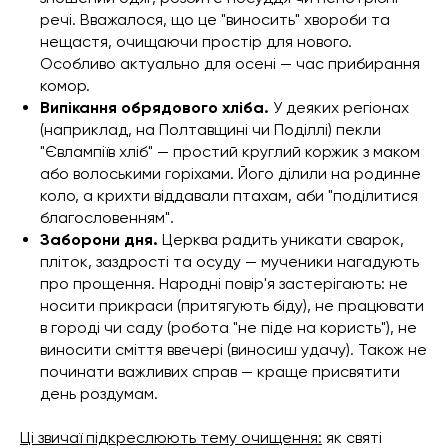
речі. Вважалося, що це "виносить" хвороби та
нещастя, очищаючи простір для нового.
Особливо актуально для осені — час прибирання
комор.
Випікання обрядового хліба.
У деяких регіонах
(наприклад, на Полтавщині чи Поділлі) пекли
"Євлампіїв хліб" — простий круглий коржик з маком
або волоськими горіхами. Його ділили на родинне
коло, а крихти віддавали птахам, аби "поділитися
благословенням".
Заборони дня.
Церква радить уникати сварок,
пліток, заздрості та осуду — мученики нагадують
про прощення. Народні повір'я застерігають: не
носити прикраси (притягують біду), не працювати
в городі чи саду (робота "не піде на користь"), не
виносити сміття ввечері (виносиш удачу). Також не
починати важливих справ — краще присвятити
день роздумам.
Ці звичаї підкреслюють тему очищення:
як святі