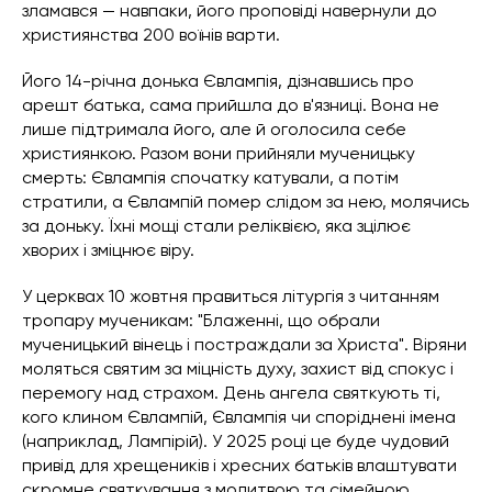
зламався — навпаки, його проповіді навернули до
християнства 200 воїнів варти.
Його 14-річна донька Євлампія, дізнавшись про
арешт батька, сама прийшла до в'язниці. Вона не
лише підтримала його, але й оголосила себе
християнкою. Разом вони прийняли мученицьку
смерть: Євлампія спочатку катували, а потім
стратили, а Євлампій помер слідом за нею, молячись
за доньку. Їхні мощі стали реліквією, яка зцілює
хворих і зміцнює віру.
У церквах 10 жовтня правиться літургія з читанням
тропару мученикам: "Блаженні, що обрали
мученицький вінець і постраждали за Христа". Віряни
моляться святим за міцність духу, захист від спокус і
перемогу над страхом. День ангела святкують ті,
кого клином Євлампій, Євлампія чи споріднені імена
(наприклад, Лампірій). У 2025 році це буде чудовий
привід для хрещеників і хресних батьків влаштувати
скромне святкування з молитвою та сімейною