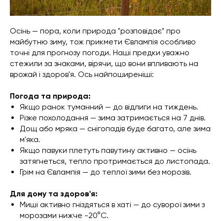
Осінь — пора, коли природа "розповідає" про
майбутню зиму, тож прикмети Євлампія особливо
точні для прогнозу погоди. Наші предки уважно
стежили за знаками, вірячи, що вони впливають на
врожай і здоров'я. Ось найпоширеніші:
Погода та природа:
Якщо ранок туманний — до відлиги на тиждень.
Різке похолодання — зима затримається на 7 днів.
Дощ або мряка — снігопадів буде багато, але зима
м'яка.
Якщо павуки плетуть павутину активно — осінь
затягнеться, тепло протримається до листопада.
Грім на Євлампія — до теплої зими без морозів.
Для дому та здоров'я:
Миші активно гніздяться в хаті — до суворої зими з
морозами нижче -20°C.