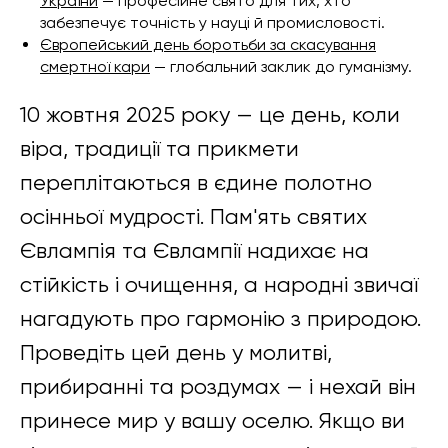
України
— професійне свято для тих, хто
забезпечує точність у науці й промисловості.
Європейський день боротьби за скасування
смертної кари
— глобальний заклик до гуманізму.
10 жовтня 2025 року — це день, коли
віра, традиції та прикмети
переплітаються в єдине полотно
осінньої мудрості. Пам'ять святих
Євлампія та Євлампії надихає на
стійкість і очищення, а народні звичаї
нагадують про гармонію з природою.
Проведіть цей день у молитві,
прибиранні та роздумах — і нехай він
принесе мир у вашу оселю. Якщо ви