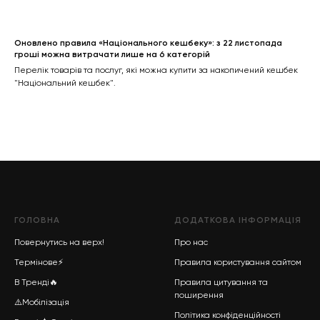
Оновлено правила «Національного кешбеку»: з 22 листопада
гроші можна витрачати лише на 6 категорій
Перелік товарів та послуг, які можна купити за накопичений кешбек
"Національний кешбек".
ГОЛОВНА
ДОДАТКОВА ІНФОРМАЦІЯ
Повернутись на верх!
Про нас
Термінове
⚡
Правила користування сайтом
В Тренді
🔥
Правила цитування та
поширення
⚠️Мобілізація
Політика конфіденційності