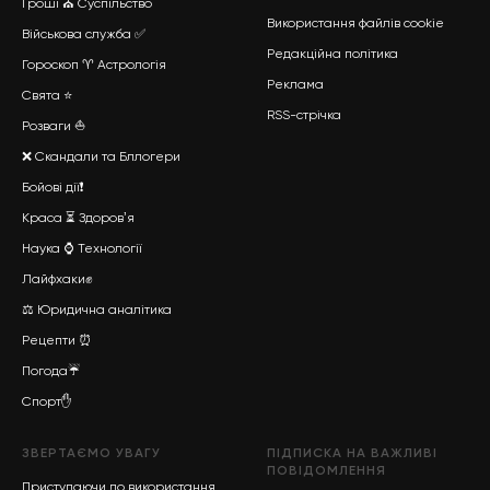
Гроші
⛪
Суспільство
Використання файлів cookie
Військова служба
✅
Редакційна політика
Гороскоп ♈ Астрологія
Реклама
Свята ⭐
RSS-стрічка
Розваги ⛵
❌ Скандали та Бллогери
Бойові дії
❗
Краса
⏳
Здоровʼя
Наука
⌚
Технології
Лайфхаки
✊
⚖️ Юридична аналітика
Рецепти ⏰
Погода☔
Спорт
✋
ЗВЕРТАЄМО УВАГУ
ПІДПИСКА НА ВАЖЛИВІ
ПОВІДОМЛЕННЯ
Приступаючи до використання