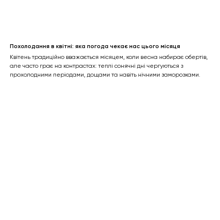
Похолодання в квітні: яка погода чекає нас цього місяця
Квітень традиційно вважається місяцем, коли весна набирає обертів,
але часто грає на контрастах: теплі сонячні дні чергуються з
прохолодними періодами, дощами та навіть нічними заморозками.