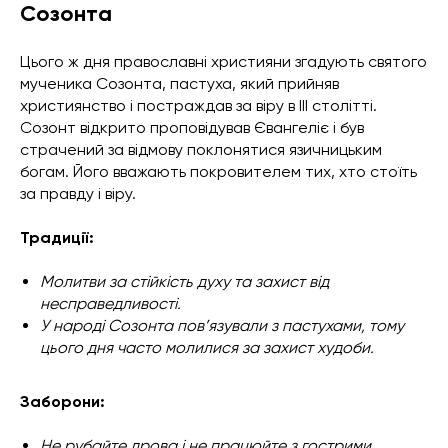
Созонта
Цього ж дня православні християни згадують святого
мученика Созонта, пастуха, який прийняв
християнство і постраждав за віру в III столітті.
Созонт відкрито проповідував Євангеліє і був
страчений за відмову поклонятися язичницьким
богам. Його вважають покровителем тих, хто стоїть
за правду і віру.
Традиції:
Молитви за стійкість духу та захист від
несправедливості.
У народі Созонта пов’язували з пастухами, тому
цього дня часто молилися за захист худоби.
Заборони:
Не рубайте дрова і не працюйте з гострими