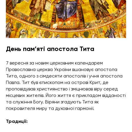
День пам’яті апостола Тита
7 вересня за новим церковним календарем
Православна церква України вшановує апостола
Тита, одного з сімдесяти апостолів і учня апостола
Павла. Тит був єпископом на острові Крит, де
проповідував християнство і зміцнював віру серед
місцевих жителів. Його життя є прикладом відданості
та служіння Богу. Віряни згадують Тита як
покровителя миру та духовної гармонії.
Традиції: