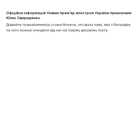
Офіційна інформація! Новим премʼєр міністром України призначили
Юлію Свириденко.
Давайте познайомимось із нею ближче, хто вона така, яка її біографія
та чого можна очікувати від неї на такому високому посту.