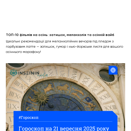
ТОП-10 фільмів на осінь: затишок, меланхолія та осінній вайб
Ідеальні рекомендації для меланхолійних вечорів під пледом з
гарбузовим латте — затишок, гумор і нью-йоркське листя для вашого
осіннього марафону!