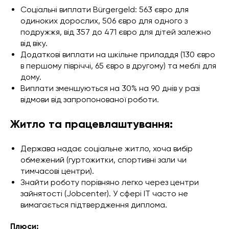
Соціальні виплати Bürgergeld: 563 євро для
одиноких дорослих, 506 євро для одного з
подружжя, від 357 до 471 євро для дітей залежно
від віку.
Додаткові виплати на шкільне приладдя (130 євро
в першому півріччі, 65 євро в другому) та меблі для
дому.
Виплати зменшуються на 30% на 90 днів у разі
відмови від запропонованої роботи.
Житло та працевлаштування:
Держава надає соціальне житло, хоча вибір
обмежений (гуртожитки, спортивні зали чи
тимчасові центри).
Знайти роботу порівняно легко через центри
зайнятості (Jobcenter). У сфері IT часто не
вимагається підтвердження диплома.
Плюси: