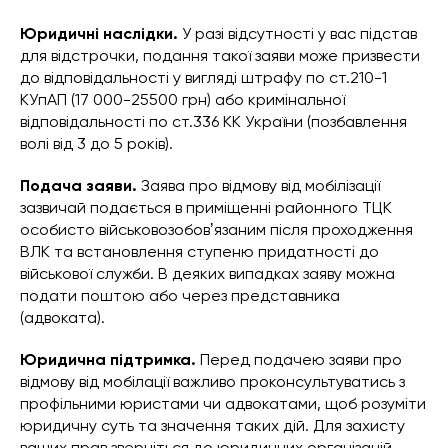
Юридичні наслідки.
У разі відсутності у вас підстав
для відстрочки, подання такої заяви може призвести
до відповідальності у вигляді штрафу по ст.210-1
КУпАП (17 000-25500 грн) або кримінальної
відповідальності по ст.336 КК України (позбавлення
волі від 3 до 5 років).
Подача заяви.
Заява про відмову від мобілізації
зазвичай подається в приміщенні районного ТЦК
особисто військовозобовʼязаним після проходження
ВЛК та встановлення ступеню придатності до
військової служби. В деяких випадках заяву можна
подати поштою або через представника
(адвоката).
Юридична підтримка.
Перед подачею заяви про
відмову від мобілації важливо проконсультуватись з
профільними юристами чи адвокатами, щоб розуміти
юридичну суть та значення таких дій. Для захисту
ваших прав зверніться до юридичних організацій,