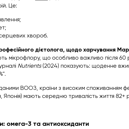
ій. Це:
влення;
ет;
серцевих хвороб.
рофесійного дієтолога, щодо харчування Марі
ють мікрофлору, що особливо важливо після 60 р
урналі
Nutrients
(2024) показують: щоденне вж
%".
даними ВООЗ, країни з високим споживанням 
я, Японія) мають середню тривалість життя 82+ р
хи: омега-3 та антиоксиданти