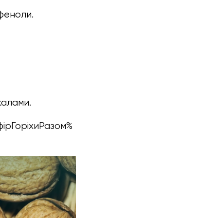
іфеноли.
калами.
ефірГоріхиРазом%