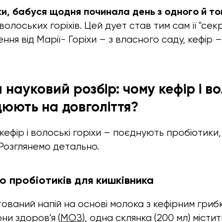
и, бабуся щодня починала день з одного й то
волоських горіхів. Цей дует став тим сам її "сек
ня від Марії- Горіхи – з власного саду, кефір 
науковий розбір: чому кефір і во
цюють на довголіття?
ефір і волоські горіхи – поєднують пробіотики,
Розглянемо детально.
о пробіотиків для кишківника
ований напій на основі молока з кефірним гриб
ни здоров'я (
МОЗ
), одна склянка (200 мл) місти