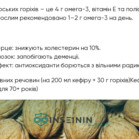
оських горіхів – це 4 г омега-3, вітамін E та пол
ослим рекомендовано 1–2 г омега-3 на день.
це: знижують холестерин на 10%.
озок: запобігають деменції.
фект: антиоксиданти борються з вільними ради
них речовин (на 200 мл кефіру + 30 г горіхів)К
ля 70+ років)