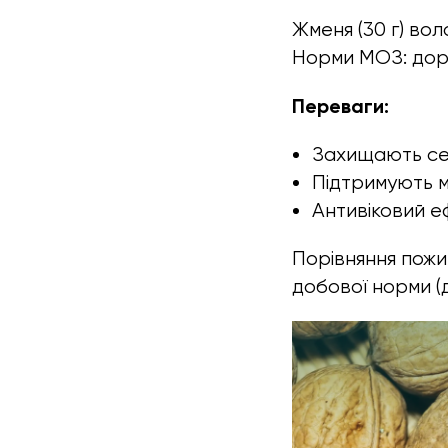
Жменя (30 г) вол
Норми МОЗ: дор
Переваги:
Захищають сер
Підтримують м
Антивіковий е
Порівняння пожив
добової норми (д