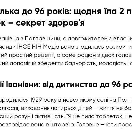
ька до 96 років: щодня їла 2 
к – секрет здоров'я
Іванівна з Полтавщини, є довгожителем з влас
оманди ІНСЕІНІН Медіа вона згодилась розкрити 
ий простий рецепт, а саме раціон з двох голов
кий допоміг їй зберегти бадьорість, молодість і 
ії Іванівни: від дитинства до 96 р
ародилася 1929 року в невеликому селі на Полт
олгоспі, виховання чотирьох дітей – життя не б
сний розум і активність. "Я не пила таблеток, н
 розповідає вона в інтерв'ю. Головне – їсти прос