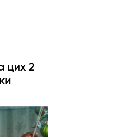
а цих 2
ки