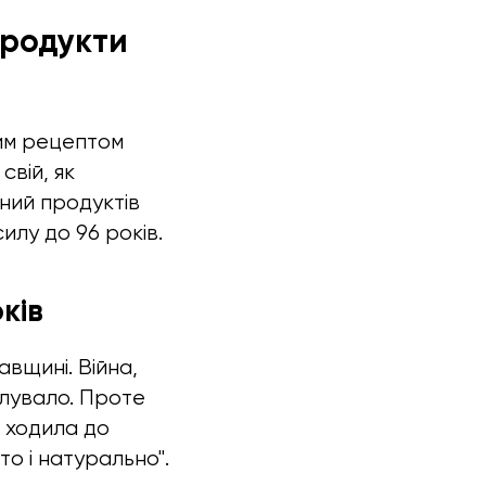
продукти
ним рецептом
свій, як
ний продуктів
силу до 96 років.
оків
авщині. Війна,
алувало. Проте
е ходила до
то і натурально".