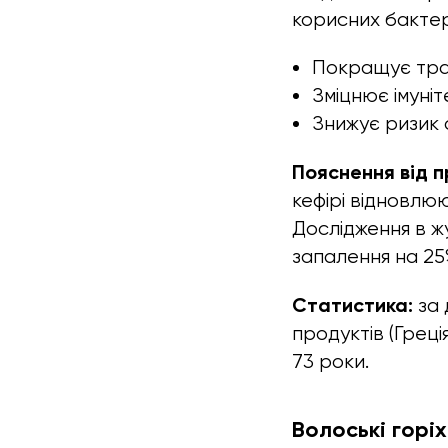
корисних бактер
Покращує тра
Зміцнює імуніт
Знижує ризик 
Пояснення від п
кефірі відновлю
Дослідження в ж
запалення на 25
Статистика:
за 
продуктів (Греці
73 роки.
Волоські горі