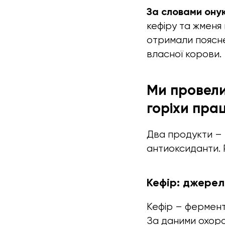
За словами онук
кефіру та жменя 
отримали пояснен
власної корови.
Ми провели 
горіхи пра
Два продукти – к
антиоксиданти. 
Кефір: джерел
Кефір – фермент
За даними охоро