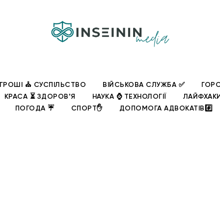
ГРОШІ ⛪ СУСПІЛЬСТВО
ВІЙСЬКОВА СЛУЖБА ✅
ГОРО
КРАСА ⏳ ЗДОРОВʼЯ
НАУКА ⌚ ТЕХНОЛОГІЇ
ЛАЙФХАК
ПОГОДА ☔
СПОРТ✋
ДОПОМОГА АДВОКАТІВ#️⃣