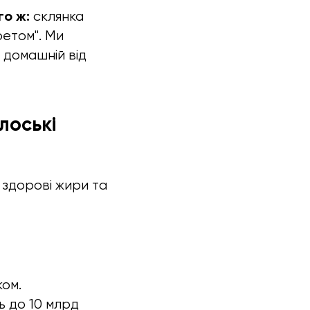
го ж:
склянка
ретом". Ми
– домашній від
лоські
 здорові жири та
ком.
ть до 10 млрд