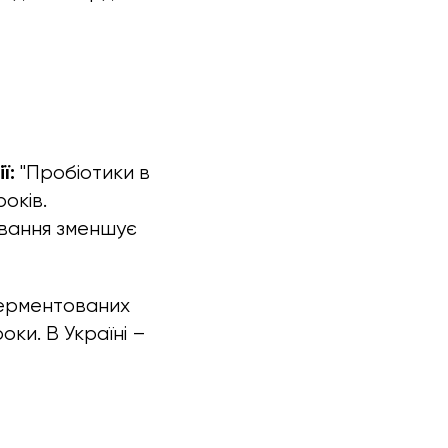
ї:
"Пробіотики в
оків.
ивання зменшує
ферментованих
оки. В Україні –