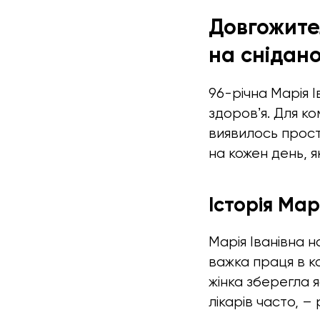
Довгожител
на снідано
96-річна Марія 
здоровʼя. Для к
виявилось прост
на кожен день, я
Історія Мар
Марія Іванівна н
важка праця в к
жінка зберегла я
лікарів часто, –