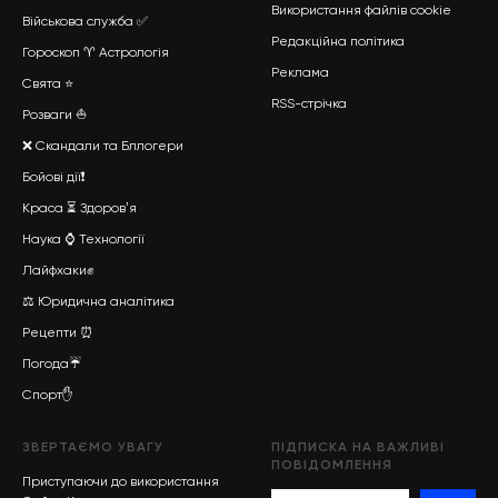
Використання файлів cookie
Військова служба
✅
Редакційна політика
Гороскоп ♈ Астрологія
Реклама
Свята ⭐
RSS-стрічка
Розваги ⛵
❌ Скандали та Бллогери
Бойові дії
❗
Краса
⏳
Здоровʼя
Наука
⌚
Технології
Лайфхаки
✊
⚖️ Юридична аналітика
Рецепти ⏰
Погода☔
Спорт
✋
ЗВЕРТАЄМО УВАГУ
ПІДПИСКА НА ВАЖЛИВІ
ПОВІДОМЛЕННЯ
Приступаючи до використання