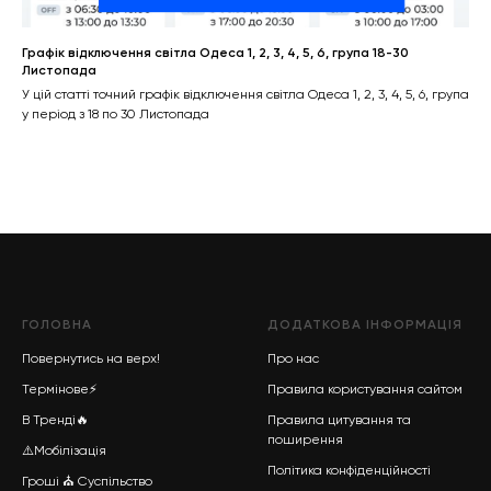
Графік відключення світла Одеса 1, 2, 3, 4, 5, 6, група 18-30
Листопада
У цій статті точний графік відключення світла Одеса 1, 2, 3, 4, 5, 6, група
у період з 18 по 30 Листопада
ГОЛОВНА
ДОДАТКОВА ІНФОРМАЦІЯ
Повернутись на верх!
Про нас
Термінове
⚡
Правила користування сайтом
В Тренді
🔥
Правила цитування та
поширення
⚠️Мобілізація
Політика конфіденційності
Гроші
⛪
Суспільство