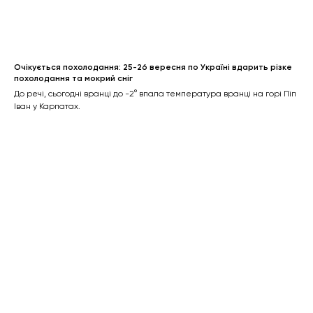
Очікується похолодання: 25-26 вересня по Україні вдарить різке
похолодання та мокрий сніг
До речі, сьогодні вранці до -2° впала температура вранці на горі Піп
Іван у Карпатах.