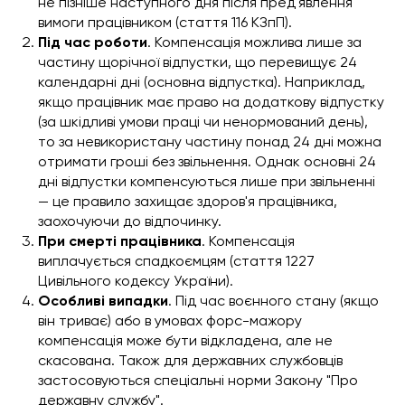
не пізніше наступного дня після пред'явлення
вимоги працівником (стаття 116 КЗпП).
Під час роботи
. Компенсація можлива лише за
частину щорічної відпустки, що перевищує 24
календарні дні (основна відпустка). Наприклад,
якщо працівник має право на додаткову відпустку
(за шкідливі умови праці чи ненормований день),
то за невикористану частину понад 24 дні можна
отримати гроші без звільнення. Однак основні 24
дні відпустки компенсуються лише при звільненні
— це правило захищає здоров'я працівника,
заохочуючи до відпочинку.
При смерті працівника
. Компенсація
виплачується спадкоємцям (стаття 1227
Цивільного кодексу України).
Особливі випадки
. Під час воєнного стану (якщо
він триває) або в умовах форс-мажору
компенсація може бути відкладена, але не
скасована. Також для державних службовців
застосовуються спеціальні норми Закону "Про
державну службу".