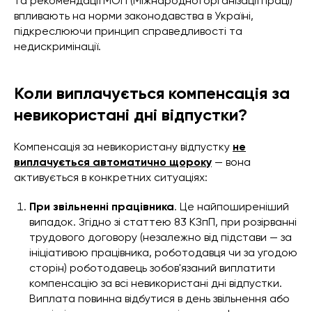
та рекомендації МОП (Міжнародної організації праці)
впливають на норми законодавства в Україні,
підкреслюючи принцип справедливості та
недискримінації.
Коли виплачується компенсація за
невикористані дні відпустки?
Компенсація за невикористану відпустку
не
виплачується автоматично щороку
— вона
активується в конкретних ситуаціях:
При звільненні працівника
. Це найпоширеніший
випадок. Згідно зі статтею 83 КЗпП, при розірванні
трудового договору (незалежно від підстави — за
ініціативою працівника, роботодавця чи за угодою
сторін) роботодавець зобов'язаний виплатити
компенсацію за всі невикористані дні відпустки.
Виплата повинна відбутися в день звільнення або