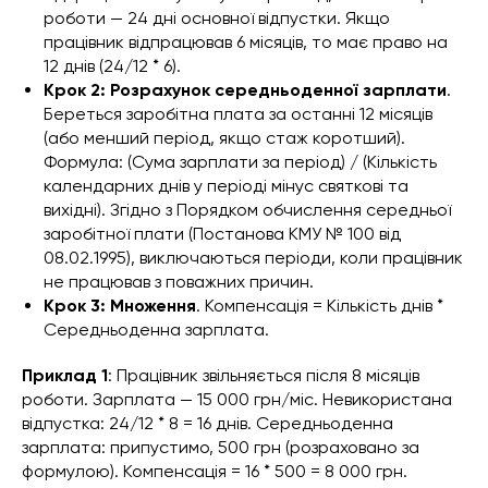
роботи — 24 дні основної відпустки. Якщо
працівник відпрацював 6 місяців, то має право на
12 днів (24/12 * 6).
Крок 2: Розрахунок середньоденної зарплати
.
Береться заробітна плата за останні 12 місяців
(або менший період, якщо стаж коротший).
Формула: (Сума зарплати за період) / (Кількість
календарних днів у періоді мінус святкові та
вихідні). Згідно з Порядком обчислення середньої
заробітної плати (Постанова КМУ № 100 від
08.02.1995), виключаються періоди, коли працівник
не працював з поважних причин.
Крок 3: Множення
. Компенсація = Кількість днів *
Середньоденна зарплата.
Приклад 1
: Працівник звільняється після 8 місяців
роботи. Зарплата — 15 000 грн/міс. Невикористана
відпустка: 24/12 * 8 = 16 днів. Середньоденна
зарплата: припустимо, 500 грн (розраховано за
формулою). Компенсація = 16 * 500 = 8 000 грн.