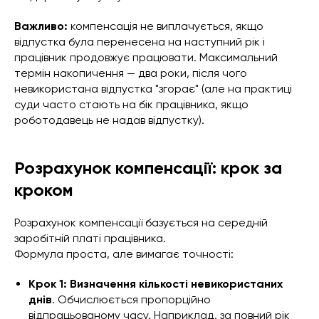
Важливо:
компенсація не виплачується, якщо
відпустка була перенесена на наступний рік і
працівник продовжує працювати. Максимальний
термін накопичення — два роки, після чого
невикористана відпустка "згорає" (але на практиці
суди часто стають на бік працівника, якщо
роботодавець не надав відпустку).
Розрахунок компенсації: крок за
кроком
Розрахунок компенсації базується на середній
заробітній платі працівника.
Формула проста, але вимагає точності:
Крок 1: Визначення кількості невикористаних
днів
. Обчислюється пропорційно
відпрацьованому часу. Наприклад, за повний рік