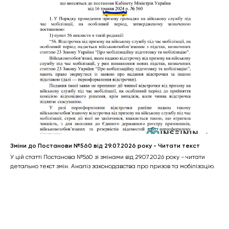
Зміни до Постанови №560 від 29.07.2026 року - Читати текст
У цій статті Постанова №560 зі змінами від 29.07.2026 року - читати
детально текст змін. Аналіз законодавства про призов та мобілізацію.