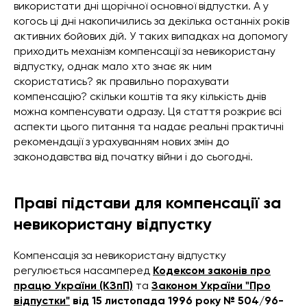
використати дні щорічної основної відпустки. А у
когось ці дні накопичились за декілька останніх років
активних бойових дій. У таких випадках на допомогу
приходить механізм компенсації за невикористану
відпустку, однак мало хто знає як ним
скористатись? як правильно порахувати
компенсацію? скільки коштів та яку кількість днів
можна компенсувати одразу. Ця стаття розкриє всі
аспекти цього питання та надає реальні практичні
рекомендації з урахуванням нових змін до
законодавства від початку війни і до сьогодні.
Праві підстави для компенсації за
невикористану відпустку
Компенсація за невикористану відпустку
регулюється насамперед
Кодексом законів про
працю України (КЗпП)
та
Законом України "Про
відпустки"
від 15 листопада 1996 року № 504/96-