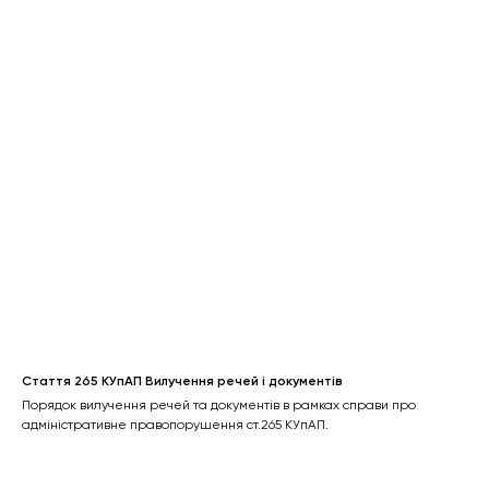
Стаття 265 КУпАП Вилучення речей і документів
Порядок вилучення речей та документів в рамках справи про
адміністративне правопорушення ст.265 КУпАП.