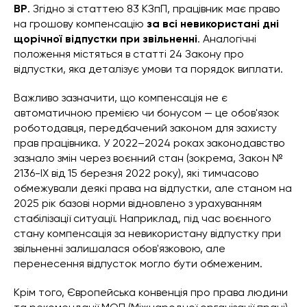
ВР
. Згідно зі статтею 83 КЗпП, працівник має право
на грошову компенсацію
за всі невикористані дні
щорічної відпустки при звільненні
. Аналогічні
положення містяться в статті 24 Закону про
відпустки, яка деталізує умови та порядок виплати.
Важливо зазначити, що компенсація не є
автоматичною премією чи бонусом — це обов'язок
роботодавця, передбачений законом для захисту
прав працівника. У 2022–2024 роках законодавство
зазнало змін через воєнний стан (зокрема, Закон №
2136-IX від 15 березня 2022 року), які тимчасово
обмежували деякі права на відпустки, але станом на
2025 рік базові норми відновлено з урахуванням
стабілізації ситуації. Наприклад, під час воєнного
стану компенсація за невикористану відпустку при
звільненні залишалася обов'язковою, але
перенесення відпусток могло бути обмеженим.
Крім того, Європейська конвенція про права людини