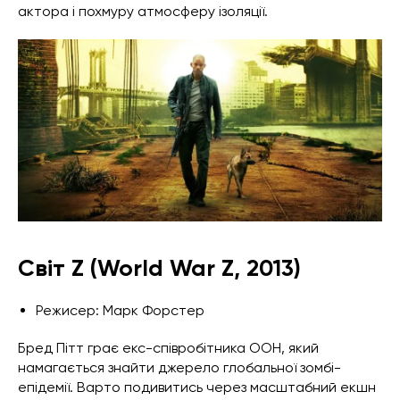
актора і похмуру атмосферу ізоляції.
Світ Z (World War Z, 2013)
Режисер: Марк Форстер
Бред Пітт грає екс-співробітника ООН, який
намагається знайти джерело глобальної зомбі-
епідемії. Варто подивитись через масштабний екшн