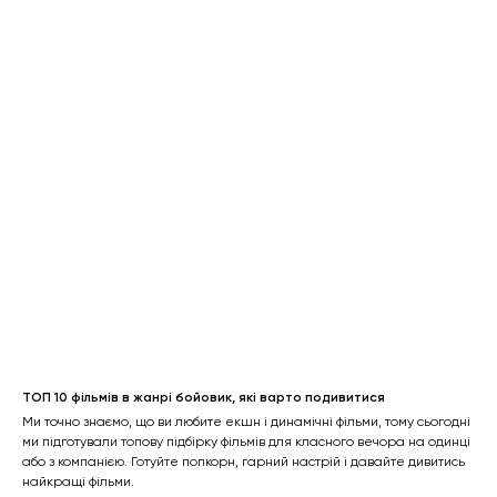
ТОП 10 фільмів в жанрі бойовик, які варто подивитися
Ми точно знаємо, що ви любите екшн і динамічні фільми, тому сьогодні
ми підготували топову підбірку фільмів для класного вечора на одинці
або з компанією. Готуйте попкорн, гарний настрій і давайте дивитись
найкращі фільми.