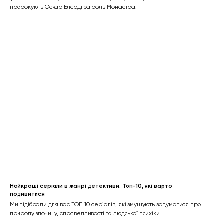
пророкують Оскар Елордi за роль Монастра.
Найкращі серіали в жанрі детективи: Топ-10, які варто
подивитися
Ми підібрали для вас ТОП 10 серіалів, які змушують задуматися про
природу злочину, справедливості та людської психіки.