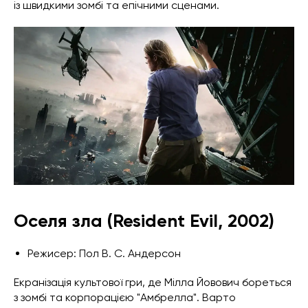
із швидкими зомбі та епічними сценами.
Оселя зла (Resident Evil, 2002)
Режисер: Пол В. С. Андерсон
Екранізація культової гри, де Мілла Йовович бореться
з зомбі та корпорацією "Амбрелла". Варто