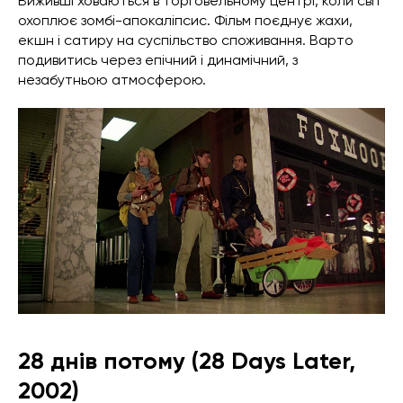
Виживші ховаються в торговельному центрі, коли світ
охоплює зомбі-апокаліпсис. Фільм поєднує жахи,
екшн і сатиру на суспільство споживання. Варто
подивитись через епічний і динамічний, з
незабутньою атмосферою.
28 днів потому (28 Days Later,
2002)