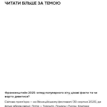
ЧИТАТИ БІЛЬШЕ ЗА ТЕМОЮ
Франкенштейн 2025: огляд популярного хіту, цікаві факти та чи
варто дивитися?
Світова прем'єра — на Венеційському фестивалі (30 серпня 2025), де
фільм зібрав овації. Потім — Торонто, Лондон і Пусан. Критики